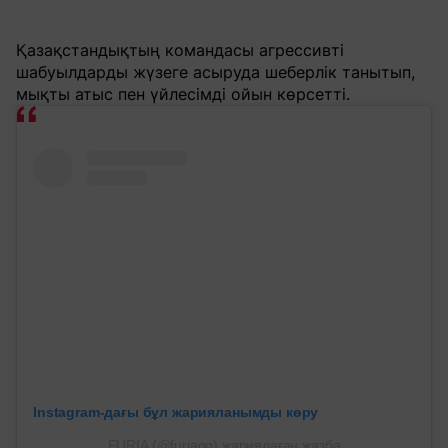
Қазақстандықтың командасы агрессивті
шабуылдарды жүзеге асыруда шеберлік танытып,
мықты атыс пен үйлесімді ойын көрсетті.
Instagram-дағы бұл жарияланымды көру
FURIA (@furiagg) жариялаған жазба