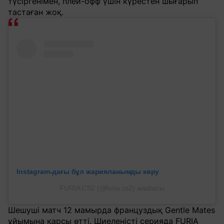
түсіргенімен, плей-офф үшін күрестен шығарып
тастаған жоқ.
Instagram-дағы бұл жарияланымды көру
FURIA CS2 (@furia.cs2) жазбасы
Шешуші матч 12 мамырда француздық Gentle Mates
ұйымына қарсы өтті. Шиеленісті серияда FURIA