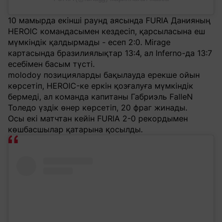
10 мамырда екінші раунд аясында FURIA Данияның
HEROIC командасымен кездесіп, қарсыласына еш
мүмкіндік қалдырмады - есеп 2:0. Mirage
картасында бразилиялықтар 13:4, ал Inferno-да 13:7
есебімен басым түсті.
molodoy позицияларды бақылауда ерекше ойын
көрсетіп, HEROIC-ке еркін қозғалуға мүмкіндік
бермеді, ал команда капитаны Габриэль FalleN
Толедо үздік өнер көрсетіп, 20 фраг жинады.
Осы екі матчтан кейін FURIA 2-0 рекордымен
көшбасшылар қатарына қосылды.