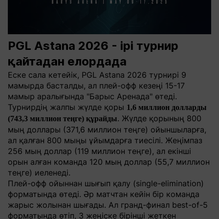
PGL Astana 2026 - ірі турнир
қайтадан елордада
Еске сала кетейік, PGL Astana 2026 турнирі 9
мамырда басталды, ал плей-офф кезеңі 15-17
мамыр аралығында "Барыс Аренада" өтеді.
Турнирдің жалпы жүлде қоры
1,6 миллион долларды
. Жүлде қорының 800
(743,3 миллион теңге) құрайды
мың доллары (371,6 миллион теңге) ойыншыларға,
ал қалған 800 мыңы ұйымдарға тиесілі. Жеңімпаз
256 мың доллар (119 миллион теңге), ал екінші
орын алған команда 120 мың доллар (55,7 миллион
теңге) иеленеді.
Плей-офф ойыннан шығып қалу (single-elimination)
форматында өтеді. Әр матчтан кейін бір команда
жарыс жолынан шығады. Ал гранд-финал best-of-5
форматында өтіп, 3 жеңіске бірінші жеткен