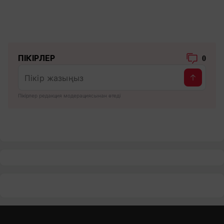
ПІКІРЛЕР
0
Пікірлер редакция модерациясынан өтеді