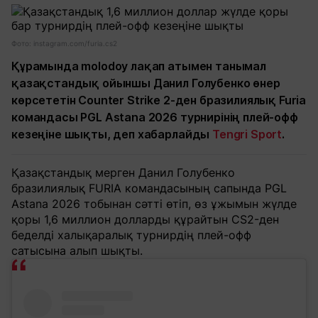
Фото: instagram.com/furia.cs2
Құрамында molodoy лақап атымен танымал
қазақстандық ойыншы Данил Голубенко өнер
көрсететін Counter Strike 2-ден бразилиялық Furia
командасы PGL Astana 2026 турнирінің плей-офф
кезеңіне шықты, деп хабарлайды
Tengri Sport
.
Қазақстандық мерген Данил Голубенко
бразилиялық FURIA командасының сапында PGL
Astana 2026 тобынан сәтті өтіп, өз ұжымын жүлде
қоры 1,6 миллион долларды құрайтын CS2-ден
беделді халықаралық турнирдің плей-офф
сатысына алып шықты.