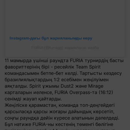
Instagram-дағы бұл жарияланымды көру
FURIA (@furiagg) жариялаған жазба
11 мамырда үшінші раундта FURIA турнирдің басты
фавориттерінің бірі - ресейлік Team Spirit
командасымен бетпе-бет келді. Тартысты кездесу
бразилиялықтардың 1:2 есебімен жеңілуімен
аяқталды. Spirit ұжымы Dust2 және Mirage
карталарын иеленсе, FURIA Overpass-та (16:12)
сенімді жауап қайтарды.
Жеңіліске қарамастан, команда топ-деңгейдегі
қарсыласқа қарсы жоғары дайындық көрсетіп,
соңғы раундқа дейін күресе алатынын дәлелдеді.
Бұл нәтиже FURIA-ны кестенің төменгі бөлігіне