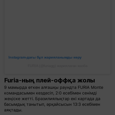
Instagram-дағы бұл жарияланымды көру
FURIA (@furiagg) жариялаған жазба
Furia-ның плей-оффқа жолы
9 мамырда өткен алғашқы раундта FURIA Monte
командасымен кездесіп, 2:0 есебімен сенімді
жеңіске жетті. Бразилиялықтар екі картада да
басымдық танытып, әрқайсысын 13:3 есебімен
аяқтады.