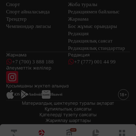
Спорт
Жоба туралы
Спорт айналасында
Редакциямен байланыс
Трендтер
Жарнама
Чемпиондар лигасы
Бос жұмыс орындары
Редакция
Редакциялық саясат
Редакциялық стандарттар
Жарнама
Редакция
+7 (700) 3 888 188
+7 (777) 001 44 99
Әлеуметтік желілер
Қосымшаны
жүктеп алыңыз
iOS
Android
Huawei
Материалдық шектеулер туралы ақпарат
Құпиялылық саясаты
Қателерді түзету саясаты
Жариялау шарттары
© 2008-2026 «EML» ЖШС