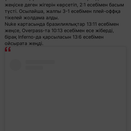
жеңіске деген жігерін көрсетіп, 2:1 есебімен басым
түсті. Осылайша, жалпы 3-1 есебімен плей-оффқа
тікелей жолдама алды.
Nuke картасында бразилиялықтар 13:11 есебімен
жеңсе, Overpass-та 10:13 есебімен есе жіберді,
бірақ Inferno-да қарсыласын 13:6 есебімен
ойсырата жеңді.