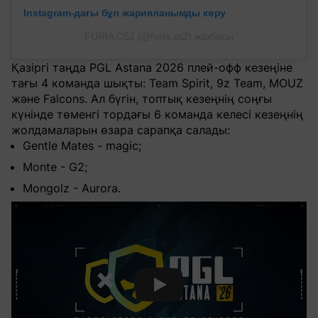
Instagram-дағы бұл жарияланымды көру
FURIA CS2 (@furia.cs2) жазбасы
Қазіргі таңда PGL Astana 2026 плей-офф кезеңіне
тағы 4 команда шықты: Team Spirit, 9z Team, MOUZ
және Falcons. Ал бүгін, топтық кезеңнің соңғы
күнінде төменгі тордағы 6 команда келесі кезеңнің
жолдамаларын өзара сарапқа салады:
Gentle Mates - magic;
Monte - G2;
Mongolz - Aurora.
Смотреть видео YouTube