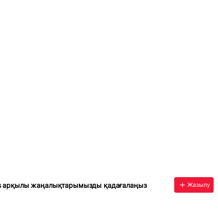
s арқылы жаңалықтарымызды қадағалаңыз
Жазылу