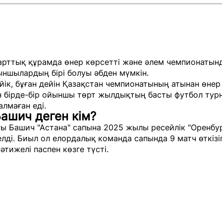
арттық құрамда өнер көрсетті және әлем чемпионатын
йыншылардың бірі болуы әбден мүмкін.
йік, бұған дейін Қазақстан чемпионатының атынан өнер
н бірде-бір ойыншы төрт жылдықтың басты футбол тур
лмаған еді.
ашич деген кім?
ы Башич "Астана" сапына 2025 жылы ресейлік "Оренбу
лді. Биыл ол елордалық команда сапында 9 матч өткізіп
нәтижелі паспен көзге түсті.