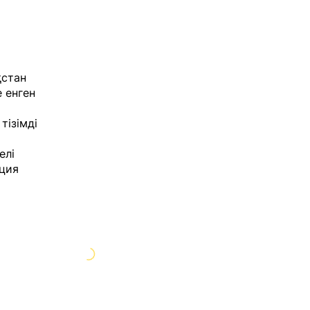
қстан
 енген
тізімді
елі
ация