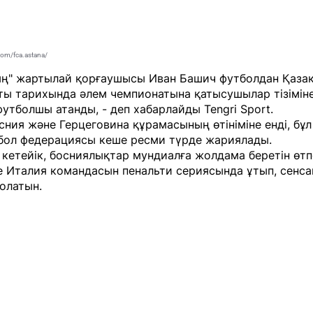
com/fca.astana/
ың" жартылай қорғаушысы Иван Башич футболдан Қаза
ты тарихында әлем чемпионатына қатысушылар тізіміне
футболшы атанды, - деп хабарлайды
Tengri Sport
.
ния және Герцеговина құрамасының өтініміне енді, бұл 
тбол федерациясы кеше ресми түрде жариялады.
 кетейік, босниялықтар мундиалға жолдама беретін өтп
е Италия командасын пенальти сериясында ұтып, сенс
олатын.