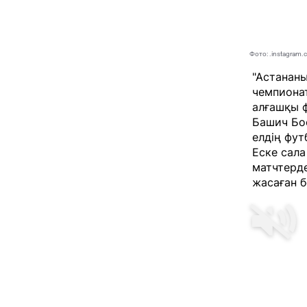
Фото: .instagram.
"Астанан
чемпиона
алғашқы 
Башич Бос
елдің фу
Еске сала
матчтерд
жасаған б