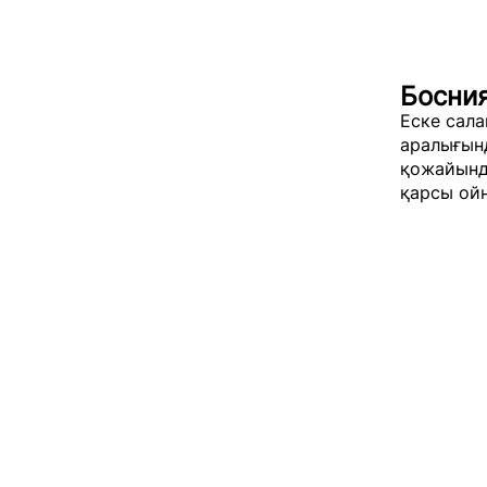
Босни
Еске сала
аралығын
қожайында
қарсы ой