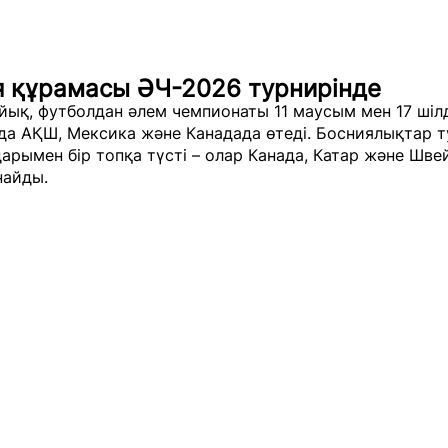
я құрамасы ӘЧ-2026 турнирінде
йық, футболдан әлем чемпионаты 11 маусым мен 17 шіл
да АҚШ, Мексика және Канадада өтеді. Босниялықтар 
рымен бір топқа түсті – олар Канада, Катар және Шве
найды.