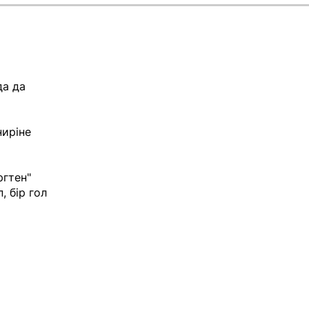
да да
ниріне
ргтен"
, бір гол