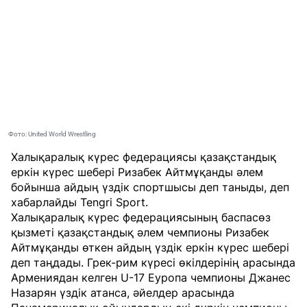
Фото: United World Wrestling
Халықаралық күрес федерациясы қазақстандық
еркін күрес шебері Ризабек Айтмұқанды әлем
бойынша айдың үздік спортшысы деп таныды, деп
хабарлайды
Tengri Sport
.
Халықаралық күрес федерациясының баспасөз
қызметі қазақстандық әлем чемпионы Ризабек
Айтмұқанды өткен айдың үздік еркін күрес шебері
деп таңдады. Грек-рим күресі өкілдерінің арасында
Армениядан келген U-17 Еуропа чемпионы Джанес
Назарян үздік атанса, әйелдер арасында