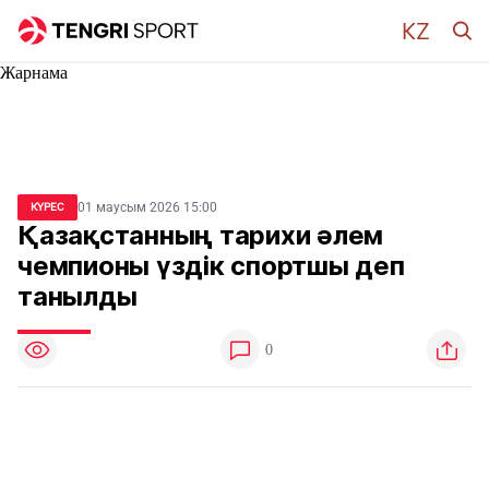
Жарнама
01 маусым 2026 15:00
КҮРЕС
Қазақстанның тарихи әлем
чемпионы үздік спортшы деп
танылды
0