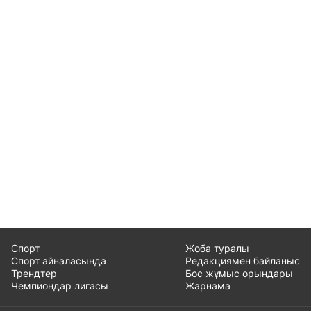
Спорт
Жоба туралы
Спорт айналасында
Редакциямен байланыс
Трендтер
Бос жұмыс орындары
Чемпиондар лигасы
Жарнама