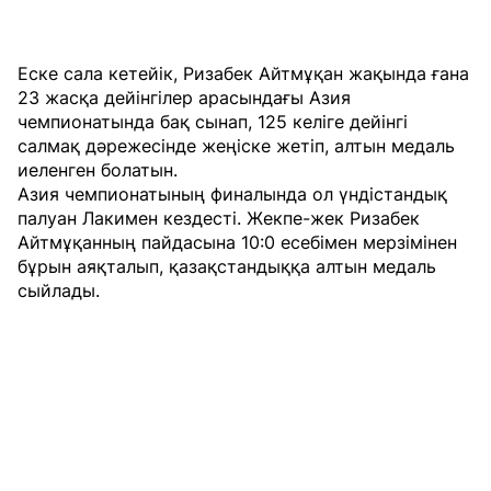
Еске сала кетейік, Ризабек Айтмұқан жақында ғана
23 жасқа дейінгілер арасындағы Азия
чемпионатында бақ сынап, 125 келіге дейінгі
салмақ дәрежесінде жеңіске жетіп, алтын медаль
иеленген болатын.
Азия чемпионатының финалында ол үндістандық
палуан Лакимен кездесті. Жекпе-жек Ризабек
Айтмұқанның пайдасына 10:0 есебімен мерзімінен
бұрын аяқталып, қазақстандыққа алтын медаль
сыйлады.