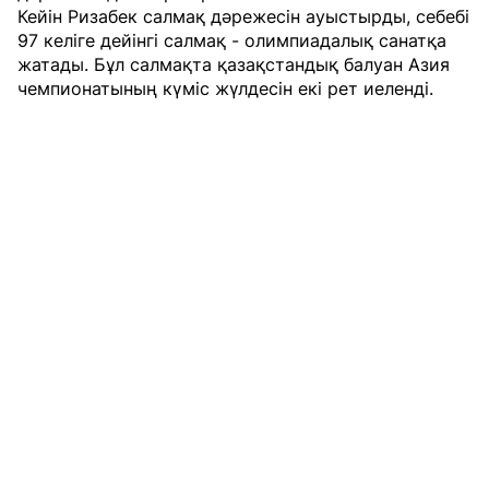
Кейін Ризабек салмақ дәрежесін ауыстырды, себебі
97 келіге дейінгі салмақ - олимпиадалық санатқа
жатады. Бұл салмақта қазақстандық балуан Азия
чемпионатының күміс жүлдесін екі рет иеленді.