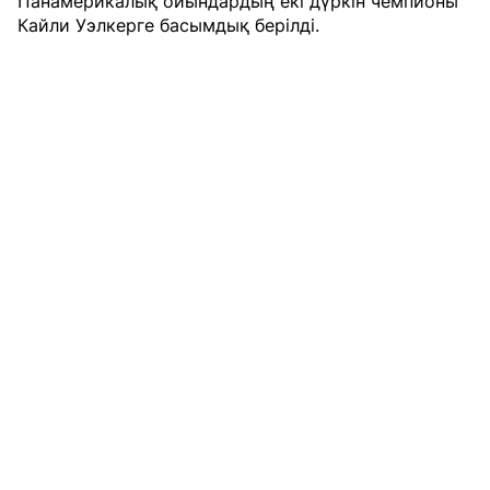
Панамерикалық ойындардың екі дүркін чемпионы
Кайли Уэлкерге басымдық берілді.