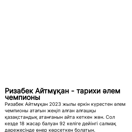
Ризабек Айтмұқан - тарихи әлем
чемпионы
Ризабек Айтмұқан 2023 жылы еркін күрестен әлем
чемпионы атағын жеңіп алған алғашқы
қазақстандық атанғанын айта кеткен жөн. Сол
кезде 18 жасар балуан 92 келіге дейінгі салмақ
дәрежесінде өнер көрсеткен болатын.