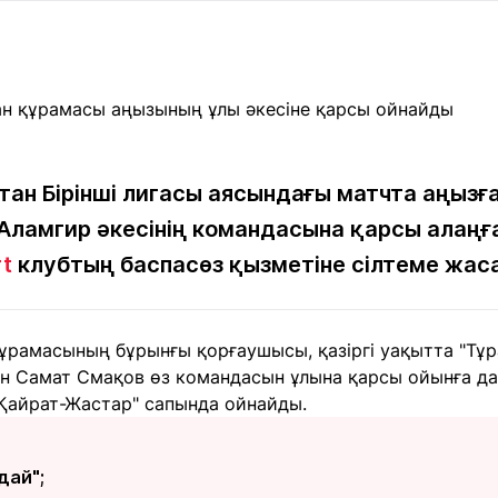
Мақалалар
порт
Мақалалар
Пайдалы
йналасында
Блогтар
рендтер
Арнайы
емпиондар
жобалар
игасы
тан Бірінші лигасы аясындағы матчта аңызғ
ламгир әкесінің командасына қарсы алаңға
дакциямен
Бос жұмыс
Баспасөз
Жарнама
йланыс
орындары
релиздері
rt
клубтың баспасөз қызметіне сілтеме жаса
рнама
ұрамасының бұрынғы қорғаушысы, қазіргі уақытта "Тұра
+7 (700) 3 888 188
ін Самат Смақов өз командасын ұлына қарсы ойынға д
"Қайрат-Жастар" сапында ойнайды.
дай";