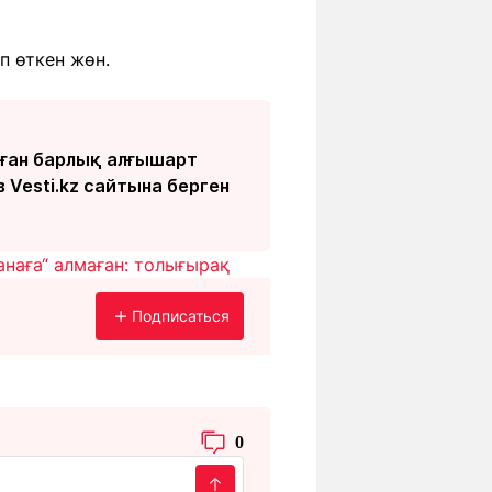
п өткен жөн.
Оған барлық алғышарт
 Vesti.kz сайтына берген
анаға“ алмаған: толығырақ
Подписаться
0