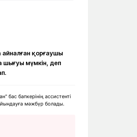
Бүкіл әлем
Ғылым және
білім
Жол жазба
Білім беру
Саяхат Time
мекемелері
а айналған қорғаушы
 шығуы мүмкін, деп
Ашық түсті
п.
Әлеуметтік желілер
н" бас бапкерінің ассистенті
айындауға мәжбүр болады.