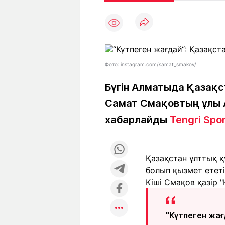
Мақалалар
Тиімді
С
а
Арнайы
Пайдалы
жобалар
Т
Қызықты
Рейтингтер
Ч
л
Фото: instagram.com/samat_smakov/
Бүгін Алматыда Қазақс
Самат Смақовтың ұлы А
Жоба
Ре
туралы
ба
хабарлайды
Tengri Spo
Редакция
Жа
Қазақстан ұлттық қ
+7 (777) 001 44 99
болып қызмет етет
Кіші Смақов қазір 
"Күтпеген жағ