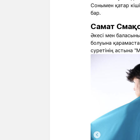
Сонымен қатар кіші
бар.
Самат Смақ
Әкесі мен баласыны
болуына қарамаста
суретінің астына "