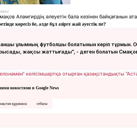
makov/
ақов Аламгирдің әлеуетін бала кезінен байқағанын ата
тінде көресіз бе, әлде бұл әзірге жай әуестік пе?
таншы ұлымның футболшы болатынын көріп тұрмын. 
ырысады, жақсы жаттығады", - деген болатын Смақов
елонамен“ келісімшартқа отырған қазақстандықты “Аст
шими новостями в Google News
зақстан құрамасы
отбасы