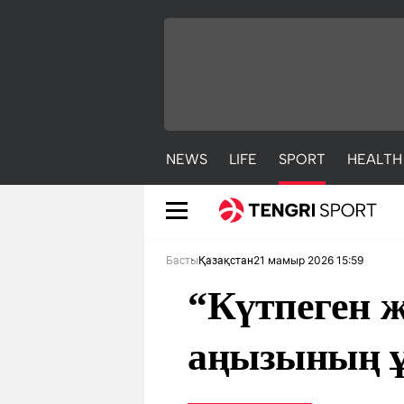
NEWS
LIFE
SPORT
HEALTH
21 мамыр 2026 15:59
Басты
Қазақстан
“Күтпеген 
аңызының ұ
NEWS
LIFE
S
Жаңалықтар
Әдемі
С