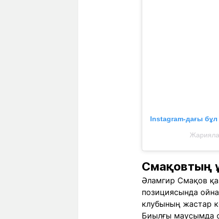
Instagram-дағы бұ
Жариялан
Смақовтың ұ
Әламгир Смақов қа
позициясында ойна
клубының жастар ко
Биылғы маусымда ол