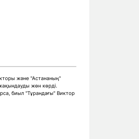
екторы және "Астананың"
жақындауды жөн көрді.
са, биыл "Тұрандағы" Виктор