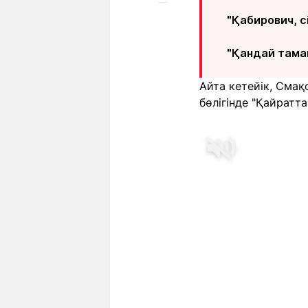
"Қабирович, 
"Қандай тамаш
Айта кетейік, Сма
бөлігінде "Қайратта