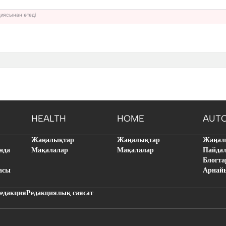
циясынан өтеді
HEALTH
HOME
AUT
Жаңалықтар
Жаңалықтар
Жаңал
нда
Мақалалар
Мақалалар
Пайда
Блогта
асы
Арнай
едакция
Редакциялық саясат