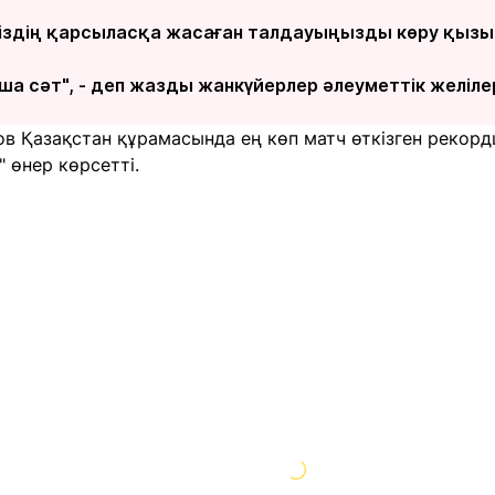
сіздің қарсыласқа жасаған талдауыңызды көру қызық
а сәт", - деп жазды жанкүйерлер әлеуметтік желіле
қов Қазақстан құрамасында ең көп матч өткізген реко
" өнер көрсетті.