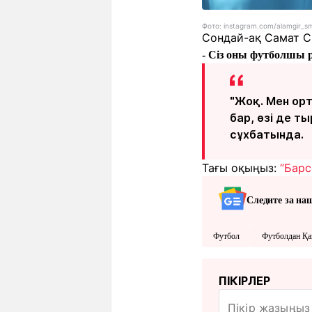
Фото: instagram.com/alamgir_s
Сондай-ақ Самат См
- Сіз оны футболшы ре
"Жоқ. Мен ор
бар, өзі де т
сұхбатында.
Тағы оқыңыз:
“Барс
Следите за на
Футбол
Футболдан Қа
ПІКІРЛЕР