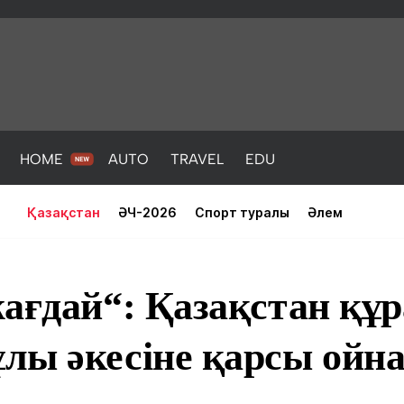
HOME
AUTO
TRAVEL
EDU
Қазақстан
ӘЧ-2026
Спорт туралы
Әлем
жағдай“: Қазақстан құ
лы әкесіне қарсы ойн
PORT
HEALTH
HOME
AUTO
Жаңалықтар
порт
Жаңалықтар
Жаңалықта