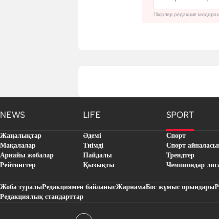
Пікірлер редакция модера
NEWS
LIFE
SPORT
Жаңалықтар
Әдемі
Спорт
Мақалалар
Тиімді
Спорт айналасы
Арнайы жобалар
Пайдалы
Трендтер
Рейтингтер
Қызықты
Чемпиондар лиг
Жоба туралы
Редакциямен байланыс
Жарнама
Бос жұмыс орындары
Р
Редакциялық стандарттар