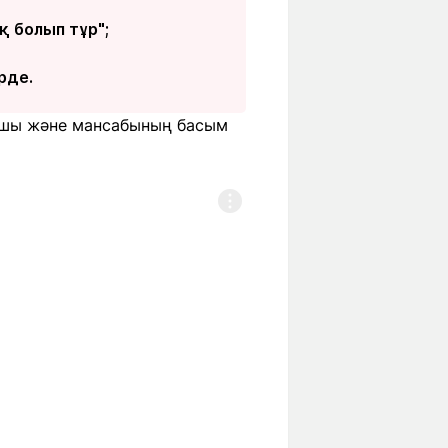
 болып тұр";
рде.
рдшы және мансабының басым