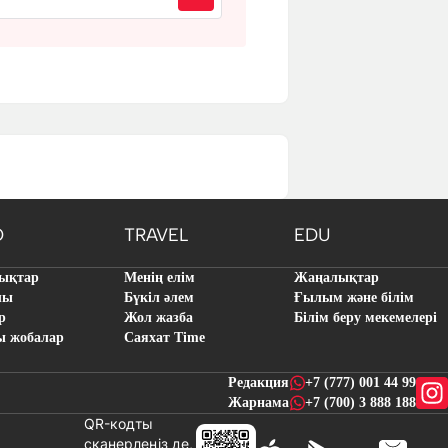
O
TRAVEL
EDU
ықтар
Менің елім
Жаңалықтар
лы
Бүкіл әлем
Ғылым және білім
р
Жол жазба
Білім беру мекемелері
ы жобалар
Саяхат Time
Редакция
+7 (777) 001 44 99
Жарнама
+7 (700) 3 888 188
QR-кодты
сканерлеңіз де,