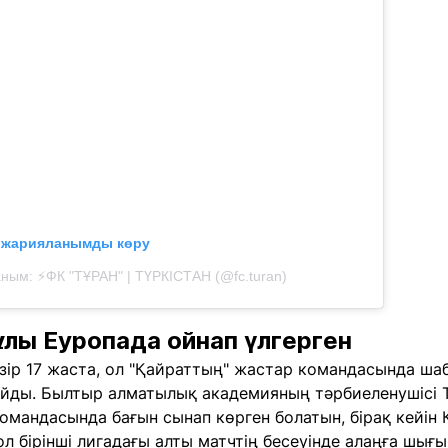
л жарияланымды көру
ым: ⚡️ФК "ТҰРАН" | ТҮРКІСТАН (@fc.turan)
лы Еуропада ойнап үлгерген
зір 17 жаста, ол "Қайраттың" жастар командасында 
йды. Былтыр алматылық академияның тәрбиеленушісі 
мандасында бағын сынап көрген болатын, бірақ кейін 
 бірінші лигадағы алты матчтің бесеуінде алаңға шығып,