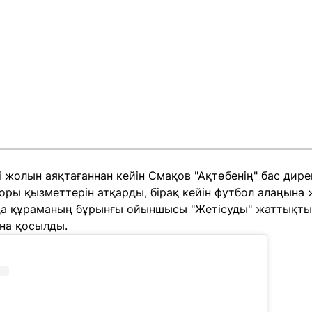
 жолын аяқтағаннан кейін Смақов "Ақтөбенің" бас дир
ры қызметтерін атқарды, бірақ кейін футбол алаңына 
 құраманың бұрынғы ойыншысы "Жетісуды" жаттықтыр
на қосылды.