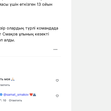
асы үшін өткізген 13 ойын
зір олардың түрлі командада
т Смақов ұлының кезекті
п алды.