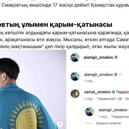
 Смақовтың еншісінде 17 жасқа дейінгі Қазақстан құрам
овтың ұлымен қарым-қатынасы
ң көпшілік алдындағы қарым-қатынасына қарағанда, қа
н, арақатынасы өте жақсы. Мысалы, өткен аптада Сама
Менің мақтанышым" деп пікір қалдырып, оған жылы жауа