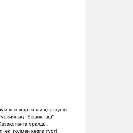
шабуылшы жартылай қорғаушы
Түркияның "Бешикташ"
Қазақстанға оралды.
 екі голмен көзге түсті.