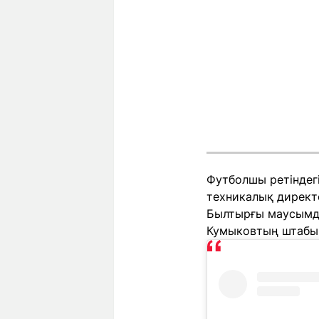
Футболшы ретіндегі
техникалық директо
Былтырғы маусымда
Кумыковтың штабы