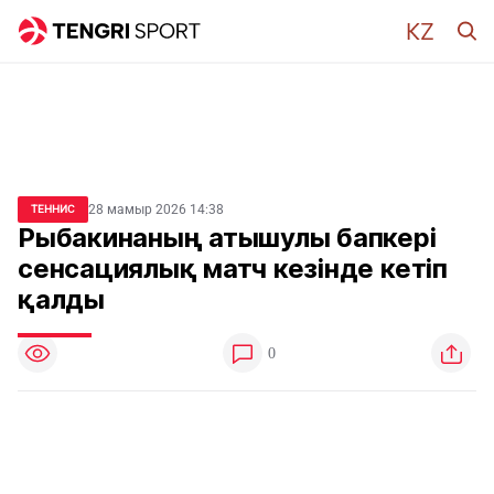
28 мамыр 2026 14:38
ТЕННИС
Рыбакинаның атышулы бапкері
сенсациялық матч кезінде кетіп
қалды
0