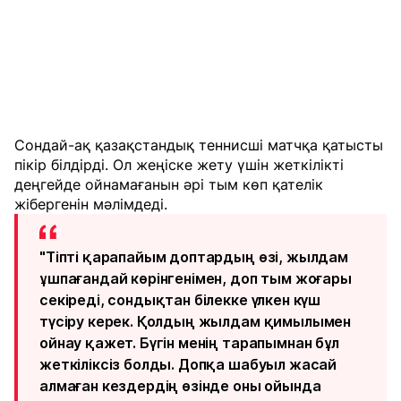
Сондай-ақ қазақстандық теннисші матчқа қатысты
пікір білдірді. Ол жеңіске жету үшін жеткілікті
деңгейде ойнамағанын әрі тым көп қателік
жібергенін мәлімдеді.
"Тіпті қарапайым доптардың өзі, жылдам
ұшпағандай көрінгенімен, доп тым жоғары
секіреді, сондықтан білекке үлкен күш
түсіру керек. Қолдың жылдам қимылымен
ойнау қажет. Бүгін менің тарапымнан бұл
жеткіліксіз болды. Допқа шабуыл жасай
алмаған кездердің өзінде оны ойында