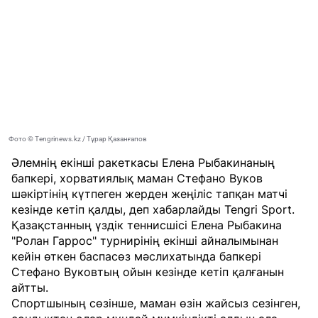
Фото © Tengrinews.kz / Тұрар Қазанғапов
Әлемнің екінші ракеткасы Елена Рыбакинаның
бапкері, хорватиялық маман Стефано Вуков
шәкіртінің күтпеген жерден жеңіліс тапқан матчі
кезінде кетіп қалды, деп хабарлайды
Tengri Sport
.
Қазақстанның үздік теннисшісі Елена Рыбакина
"Ролан Гаррос" турнирінің екінші айналымынан
кейін өткен баспасөз мәслихатында бапкері
Стефано Вуковтың ойын кезінде кетіп қалғанын
айтты.
Спортшының сөзінше, маман өзін жайсыз сезінген,