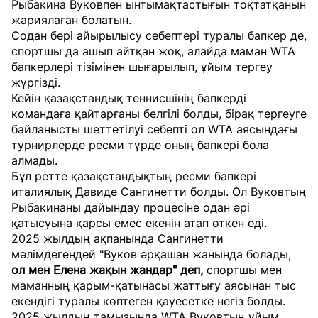
Рыбакина
Вуковпен ынтымақтастығын тоқтатқанын
жариялаған болатын.
Содан бері айырылысу себептері туралы бапкер де,
спортшы да ашып айтқан жоқ, алайда маман WTA
бапкерлері тізімінен шығарылып, ұйым тергеу
жүргізді.
Кейін қазақстандық теннисшінің бапкерді
командаға қайтарғаны белгілі болды, бірақ тергеуге
байланысты шеттетілуі себепті ол WTA аясындағы
турнирлерде ресми түрде оның бапкері бола
алмады.
Бұл ретте қазақстандықтың ресми бапкері
италиялық Давиде Сангинетти болды. Ол Вуковтың
Рыбакинаны дайындау процесіне одан әрі
қатысуына қарсы емес екенін атап өткен еді.
2025 жылдың ақпанында Сангинетти
мәлімдегендей "Вуков әрқашан жанында болады,
ол мен Елена жақын жандар" деп,
спортшы мен
маманның қарым-қатынасы жаттығу аясынан тыс
екендігі туралы көптеген қауесетке негіз болды.
2025 жылдың тамызында WTA
Вуковтың ұйым