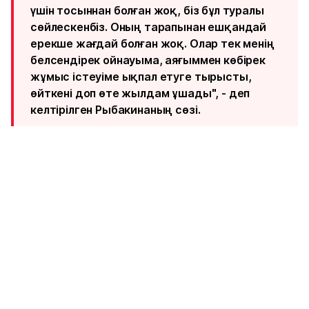
үшін тосыннан болған жоқ, біз бұл туралы
сөйлескенбіз. Оның тарапынан ешқандай
ерекше жағдай болған жоқ. Олар тек менің
белсендірек ойнауыма, аяғыммен көбірек
жұмыс істеуіме ықпал етуге тырысты,
өйткені доп өте жылдам ұшады", - деп
келтірілген Рыбакинаның сөзі.