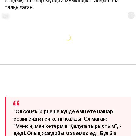
сондықтан олар мұндай мүмкіндікті алдын ала
талқылаған.
"Ол соңғы бірнеше күнде өзін өте нашар
сезінгендіктен кетіп қалды. Ол маған:
"Мүмкін, мен кетермін. Қалуға тырыстым", -
деді. Оның жағдайы мәз емес еді. Бұл біз