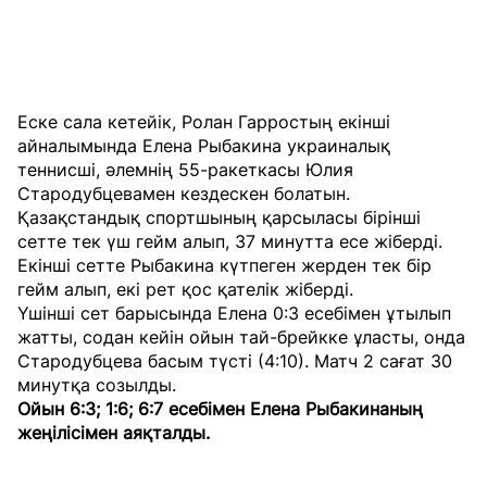
Еске сала кетейік, Ролан Гарростың екінші
айналымында Елена Рыбакина украиналық
теннисші, әлемнің 55-ракеткасы Юлия
Стародубцевамен кездескен болатын.
Қазақстандық спортшының қарсыласы бірінші
сетте тек үш гейм алып, 37 минутта есе жіберді.
Екінші сетте Рыбакина күтпеген жерден тек бір
гейм алып, екі рет қос қателік жіберді.
Үшінші сет барысында Елена 0:3 есебімен ұтылып
жатты, содан кейін ойын тай-брейкке ұласты, онда
Стародубцева басым түсті (4:10). Матч 2 сағат 30
минутқа созылды.
Ойын 6:3; 1:6; 6:7 есебімен Елена Рыбакинаның
жеңілісімен аяқталды.