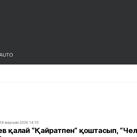
AUTO
18 маусым 2026 14:10
в қалай “Қайратпен“ қоштасып, “Чел