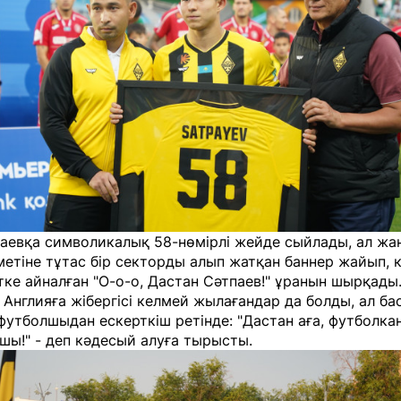
паевқа символикалық 58-нөмірлі жейде сыйлады, ал жа
етіне тұтас бір секторды алып жатқан баннер жайып, ке
ке айналған "О-о-о, Дастан Сәтпаев!" ұранын шырқады
Англияға жібергісі келмей жылағандар да болды, ал б
футболшыдан ескерткіш ретінде: "Дастан аға, футболк
ы!" - деп кәдесый алуға тырысты.