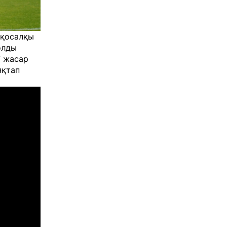
 қосалқы
олды
7 жасар
яқтап