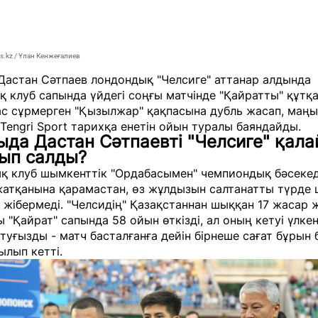
s.kz / Ұлан Кенжеғалиев
Дастан Сәтпаев лондондық "Челсиге" аттанар алдында
 клуб сапында үйдегі соңғы матчінде "Қайратты" құтқ
ас сұрмерген "Қызылжар" қақпасына дубль жасап, маңы
Tengri Sport
тарихқа енетін ойын туралы баяндайды.
да Дастан Сәтпаевті "Челсиге" қала
ып салды?
қ клуб шымкенттік "Ордабасымен" чемпиондық бәсеке
жатқанына қарамастан, өз жұлдызын салтанатты түрде
н жібермеді. "Челсидің" Қазақстаннан шыққан 17 жасар 
"Қайрат" сапында 58 ойын өткізді, ал оның кетуі үлке
туғызды - матч басталғанға дейін бірнеше сағат бұрын
ылып кетті.