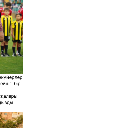
нкүйерлер
йінгі бір
.
асқалары
аңызды