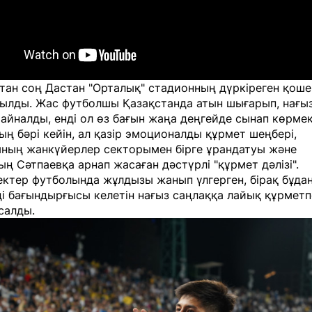
тан соң Дастан "Орталық" стадионның дүркіреген қош
ылды. Жас футболшы Қазақстанда атын шығарып, нағы
айналды, енді ол өз бағын жаңа деңгейде сынап көрмек
ың бәрі кейін, ал қазір эмоционалды құрмет шеңбері,
ның жанкүйерлер секторымен бірге ұрандатуы және
ң Сәтпаевқа арнап жасаған дәстүрлі "құрмет дәлізі".
ктер футболында жұлдызы жанып үлгерген, бірақ бұдан
і бағындырғысы келетін нағыз саңлаққа лайық құрметп
салды.