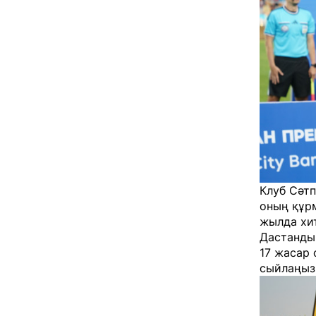
Клуб Сәт
оның құрм
жылда хит
Дастанды 
17 жасар 
сыйлаңызш