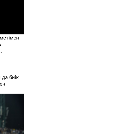
еметімен
з
.
 да биік
ен