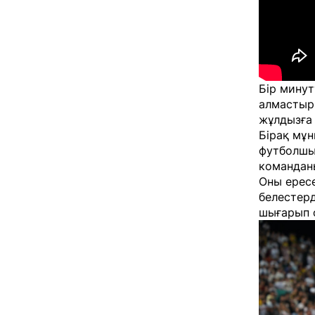
Бір минут
алмастыр
жұлдызға 
Бірақ мұн
футболшы
команданы
Оны ересе
белестерд
шығарып 