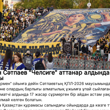
 Сәтпаев "Челсиге" аттанар алдында
ы
рмен" ойынға дейін Сәтпаевтың ҚПЛ-2026 маусымында
әне олардың барлығы алматылық ұжымға ұпай сыйлаған
й матчі алдында 17 жасар сұрмерген бір айдан астам уа
алмай келген болатын.
 Қазақстан құрамасы сапындағы ойындарда да көзге т