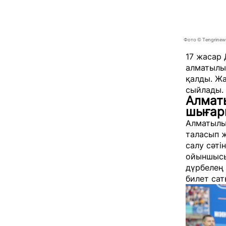
Фото © Tengrinew
17 жасар 
алматылық
қалды. Ж
сыйлады.
Алматы
шығар
Алматылы
таласып 
салу сәті
ойыншысы 
дүрбелең 
билет сат