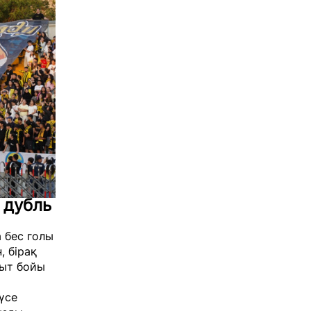
 дубль
 бес голы
, бірақ
қыт бойы
үсе