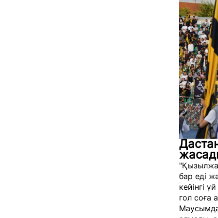
Дастан
жасад
"Қызылжа
бар еді ж
кейінгі ү
гол соға 
Маусымда