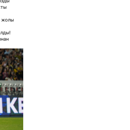
ызды
сты
ң жолы
олды!
ынан