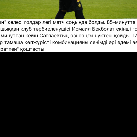
ң" келесі голдар легі матч соңында болды. 85-минутта
шыққан клуб тәрбиеленушісі Исмаил Бекболат екінші г
і минуттан кейін Сәтпаевтың өзі соңғы нүктені қойды. 1
 тамаша көпжүрісті комбинацияны сенімді әрі әдемі а
айратпен" қоштасты.