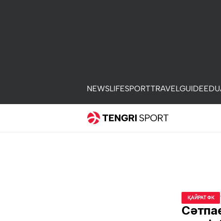
NEWS
LIFE
SPORT
TRAVEL
GUIDE
EDU
ҚАЙРАТ ФК
Сәтпае