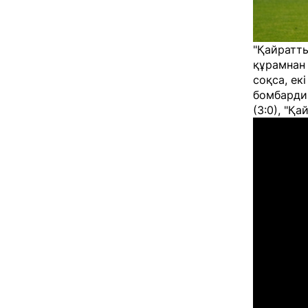
"Қайратты
құрамнан 
соқса, ек
бомбардир
(3:0), "Қ