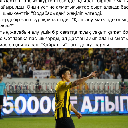
л Дастан голсыз жүрген кезеңде "Қайрат" бірнеше маң
 айырылды. Оның үстіне алматылықтар сырт алаңда ба
і шымкенттік "Ордабасыдан" жеңіліп үлгерді.
ерді бір ғана сұрақ мазалады: "Қоштасу матчінде оны
екен?"
тың жауабын алу үшін бір сағатқа жуық уақыт қажет б
 Сәтпаевқа пас шығарды, ал Дастан айып алаңы сырт
ас соққы жасап, "Қайратты" тағы да құтқарды.