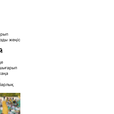
арып
зды жеңіс
й
де
 шығарып
жаңа
н
 барлық