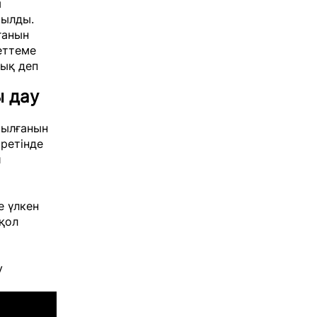
ы
тылды.
ғанын
еттеме
ық деп
 дау
рылғанын
 ретінде
й
е үлкен
 қол
у