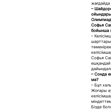
жағдайда
– Шайдор
ойындарын
Олимпиада
Софья Са
бойынша 
– Келісім
шарттары
төменірек
келісімша
Софья Сам
ешқандай
дайындалы
– Сонда е
ма?
– Бұл хал
Жоғары ау
келісімша
міндеттем
Бізде бол