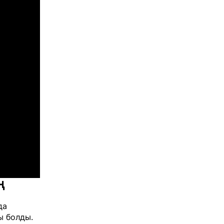
ң
да
ы болды.