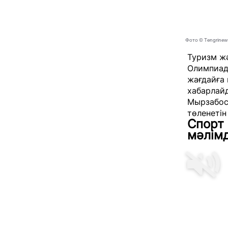
Фото © Tengrine
Туризм ж
Олимпиад
жағдайға 
хабарлай
Мырзабос
төленетін
Спорт
мәлімд