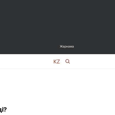
Жарнама
ді?