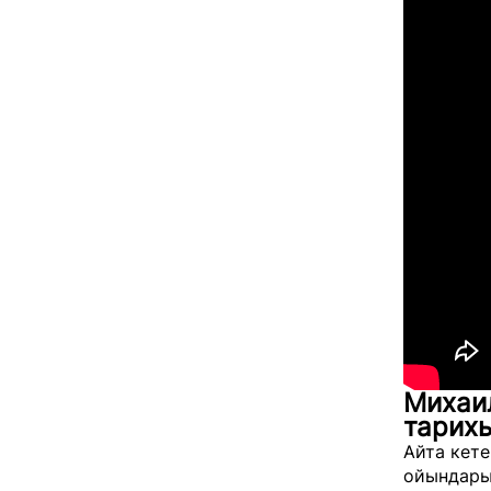
Михаи
тарихы
Айта кет
ойындарын