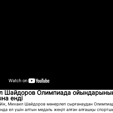
л Шайдоров Олимпиада ойындарыны
на енді
ейік, Михаил Шайдоров мәнерлеп сырғанаудан Олимпиа
да ел үшін алтын медаль жеңіп алған алғашқы спортш