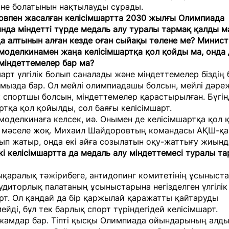
 не болатынын нақтылауды сұрады.
овпен жасалған келісімшартта 2030 жылғы Олимпиада
да міндетті түрде медаль алу туралы тармақ қалды м
 алтынын алған кезде оған сыйақы төлене ме? Минист
моделкинамен жаңа келісімшартқа қол қойды ма, онда 
міндеттемелер бар ма?
шарт үлгілік болып саналады және міндеттемелер біздің
мызда бар. Ол мейлі олимпиадашы болсын, мейлі дәре
 спортшы болсын, міндеттемелер қарастырылған. Бүгін
ртқа қол қойылды, сол баяғы келісімшарт.
оделкинаға келсек, иә. Онымен де келісімшартқа қол 
 мәселе жоқ. Михаил Шайдоровтың командасы АҚШ-қа 
п жатыр, онда екі айға созылатын оқу-жаттығу жиынд
кі келісімшартта да медаль алу міндеттемесі туралы т
ықаралық тәжірибеге, антидопинг комитетінің ұсыныст
диторлық палатаның ұсыныстарына негізделген үлгілік
рт. Ол қандай да бір қаржылай қаражатты қайтаруды
ейді, бұл тек барлық спорт түріндегідей келісімшарт.
жамдар бар. Тіпті қысқы Олимпиада ойындарының алды