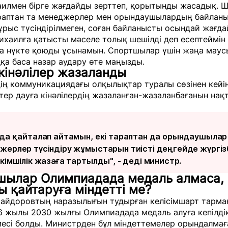
хаилмен бірге жағдайды зерттеп, қорытынды жасадық. 
тараптан та менеджерлер мен орындаушылардың байлан
Дұрыс түсіндірілмеген, соған байланысты осындай жағда
ихаилға қатысты мәселе толық шешілді деп есептеймін
а нүкте қоюды ұсынамын. Спортшылар үшін жаңа маус
а баса назар аудару өте маңызды.
кінәлілер жазаланды
ің коммуникациядағы олқылықтар туралы сөзінен кейі
ер дауға кінәлілердің жазаланған-жазаланбағанын нақ
 да қайталап айтамын, екі тараптан да орындаушылар
жерлер түсіндіру жұмыстарын тиісті деңгейде жүргіз
кімшілік жазаға тартылды", - деді министр.
шылар Олимпиадада медаль алмаса,
 қайтаруға міндетті ме?
айдоровтың наразылығын тудырған келісімшарт тарм
26 жылы 2030 жылғы Олимпиадада медаль алуға кепілді
месі болды. Министрден бұл міндеттемелер орындалмағ