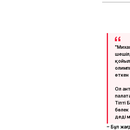
"Миха
шешіл
қойыл
олимп
өткен
Ол ан
палат
Тіпті
бөлек
деді 
– Бұл жағ