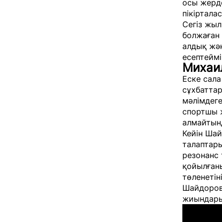
осы жерд
пікіртала
Сегіз жы
болжаған 
алдық жә
есептеймі
Михаи
Еске сала
сұхбатта
мәлімдеге
спортшы 
алмайтын
Кейін Шай
талаптары
резонанс 
қойылғаны
төленетін
Шайдоров
жиындары