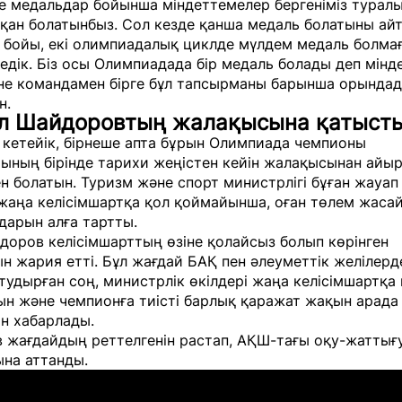
е медальдар бойынша міндеттемелер бергеніміз турал
сқан болатынбыз. Сол кезде қанша медаль болатыны ай
л бойы, екі олимпиадалық циклде мүлдем медаль болма
едік. Біз осы Олимпиадада бір медаль болады деп мінд
не командамен бірге бұл тапсырманы барынша орындад
н.
л Шайдоровтың жалақысына қатысты
 кетейік, бірнеше апта бұрын Олимпиада чемпионы
рының бірінде тарихи жеңістен кейін жалақысынан айы
н болатын. Туризм және спорт министрлігі бұған жауап
жаңа келісімшартқа қол қоймайынша, оған төлем жаса
дарын алға тартты.
доров келісімшарттың өзіне қолайсыз болып көрінген
н жария етті. Бұл жағдай БАҚ пен әлеуметтік желілерд
тудырған соң, министрлік өкілдері жаңа келісімшартқа
н және чемпионға тиісті барлық қаражат жақын арада
ін хабарлады.
 жағдайдың реттелгенін растап, АҚШ-тағы оқу-жаттығ
на аттанды.