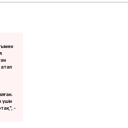
ғымен
л
ған
 атап
лған.
 үшін
тақ", -