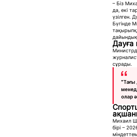
– Біз Ми
да, екі 
үзілген. 
Бүгінде М
тақырыпқ
дайындыққ
Дауға 
Министрд
журналист
сұрады.
"Тағы
менед
олар ә
Спорт
ақшаны
Михаил Ш
бірі – 20
міндетте