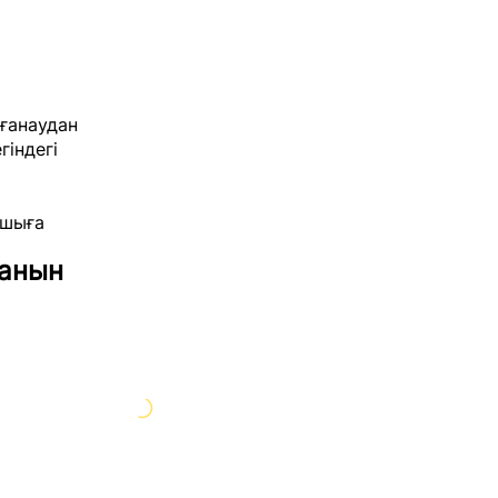
ғанаудан
індегі
ушыға
ғанын