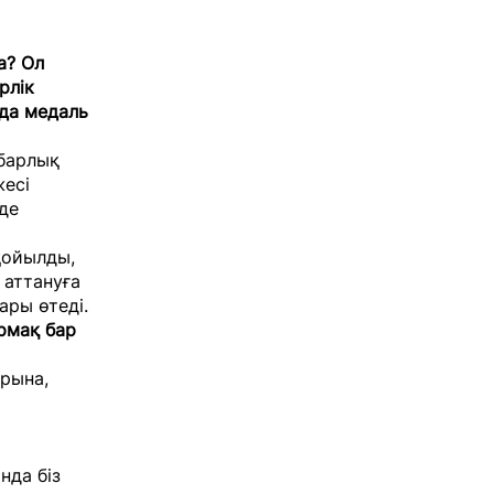
а? Ол
рлік
да медаль
 барлық
жесі
де
қойылды,
аттануға
ары өтеді.
армақ бар
арына,
нда біз