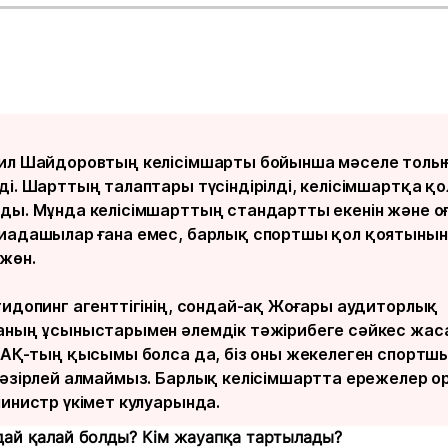
ил Шайдоровтың келісімшарты бойынша мәселе толы
ді. Шарттың талаптары түсіндірілді, келісімшартқа қо
ды. Мұнда келісімшарттың стандартты екенін және о
иадашылар ғана емес, барлық спортшы қол қоятынын
 жөн.
тидопинг агенттігінің, сондай-ақ Жоғары аудиторлық
аның ұсыныстарымен әлемдік тәжірибеге сәйкес жаса
 БАҚ-тың қысымы болса да, біз оны жекелеген спортшы
 әзірлей алмаймыз. Барлық келісімшартта ережелер ор
министр үкімет кулуарында.
дай қалай болды? Кім жауапқа тартылады?