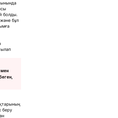
Шынында
ысы
й болды.
 және бұл
ымға
н
тылап
 мен
беген,
ақтарының
к беру
ан