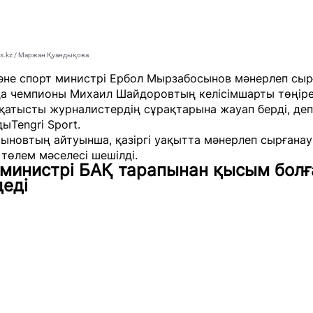
ws.kz / Маржан Қуандықова
әне спорт министрі Ербол Мырзабосынов мәнерлеп сыр
а чемпионы Михаил Шайдоровтың келісімшарты төңірег
қатысты журналистердің сұрақтарына жауап берді, деп
ды
Tengri Sport.
ыновтың айтуынша, қазіргі уақытта мәнерлеп сырғана
 төлем мәселесі шешілді.
 министрі БАҚ тарапынан қысым бол
еді