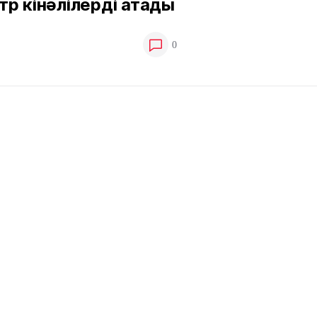
р кінәлілерді атады
0