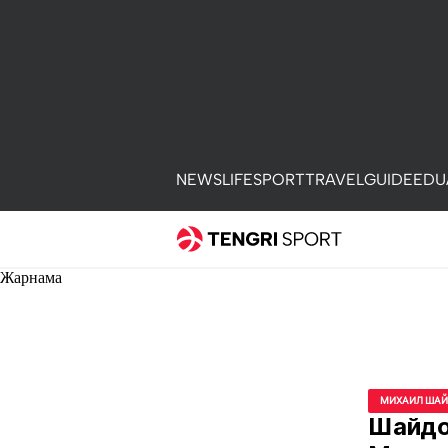
NEWS
LIFE
SPORT
TRAVEL
GUIDE
EDU
Жарнама
МИХАИЛ ШАЙ
Шайдо