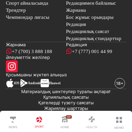
Спорт айналасында
Редакциямен байланыс
Трендтер
Жарнама
Чемпиондар лигасы
Бос жұмыс орындары
Редакция
Редакциялық саясат
Редакциялық стандарттар
Жарнама
Редакция
+7 (700) 3 888 188
+7 (777) 001 44 99
Әлеуметтік желілер
Қосымшаны
жүктеп алыңыз
iOS
Android
Huawei
Материалдық шектеулер туралы ақпарат
Құпиялылық саясаты
Қателерді түзету саясаты
Жариялау шарттары
© 2008-2026 «EML» ЖШС