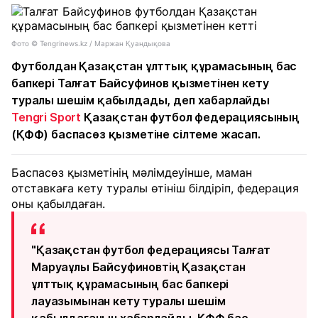
Фото © Tengrinews.kz / Маржан Қуандықова
Футболдан Қазақстан ұлттық құрамасының бас
бапкері Талғат Байсуфинов қызметінен кету
туралы шешім қабылдады, деп хабарлайды
Tengri Sport
Қазақстан футбол федерациясының
(ҚФФ) баспасөз қызметіне сілтеме жасап.
Баспасөз қызметінің мәлімдеуінше, маман
отставкаға кету туралы өтініш білдіріп, федерация
оны қабылдаған.
"Қазақстан футбол федерациясы Талғат
Маруаұлы Байсуфиновтің Қазақстан
ұлттық құрамасының бас бапкері
лауазымынан кету туралы шешім