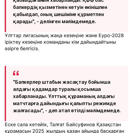
қабылдағанын хабарлайды. ҚФФ бас
бапкердің қызметінен кетуін өкінішпен
қабылдап, оның шешіміне құрметпен
қарады", - делінген мәлімдемеде.
Ұлттар лигасының жаңа кезеңіне және Еуро-2028
іріктеу кезеңіне команданы кім дайындайтыны
әзірге белгісіз.
"Бапкерлер штабын жасақтау бойынша
алдағы қадамдар туралы қосымша
хабарланады. Ұлттық құраманың алдағы
матчтарға дайындығы қалыпты режимде
жалғасады", - деп атап өтілді мәлімдемеде.
Еске сала кетейік, Талғат Байсуфинов Қазақстан
құрамасын 2025 жылдың қазан айында басқарған