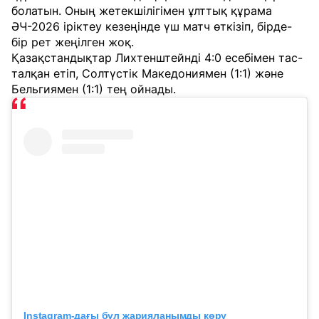
болатын. Оның жетекшілігімен ұлттық құрама
ӘЧ-2026 іріктеу кезеңінде үш матч өткізіп, бірде-
бір рет жеңілген жоқ.
Қазақстандықтар Лихтенштейнді 4:0 есебімен тас-
талқан етіп, Солтүстік Македониямен (1:1) және
Бельгиямен (1:1) тең ойнады.
Instagram-дағы бұл жарияланымды көру