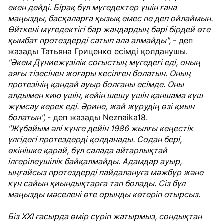
екен дейді. Бірақ бұл мүгедектер үшін ғана
маңызды, басқаларға қызық емес пе деп ойлаймын.
Өйткені мүгедектігі бар жандардың бәрі бірдей өте
қымбат протездерді сатып ала алмайды",
- деп
жазады Татьяна Гриценко есімді қолданушы.
"Әкем Дүниежүзілік соғыстың мүгедегі еді, оның
аяғы тізесінен жоғары кесілген болатын. Оның
протезінің қандай ауыр болғаны есімде. Оны
алдымен кию үшін, кейін шешу үшін қаншама күш
жұмсау керек еді. Әрине, жай жүрудің өзі қиын
болатын",
- деп жазады Neznaika18.
"Жұбайым әлі күнге дейін 1986 жылғы кеңестік
үлгідегі протездерді қолданады. Содан бері,
өкінішке қарай, бұл салада айтарлықтай
ілгерілеушілік байқалмайды. Адамдар ауыр,
ыңғайсыз протездерді пайдалануға мәжбүр және
күн сайын қиындықтарға тап болады. Сіз бұл
маңызды мәселені өте орынды көтеріп отырсыз.
Біз ХХІ ғасырда өмір сүріп жатырмыз, сондықтан