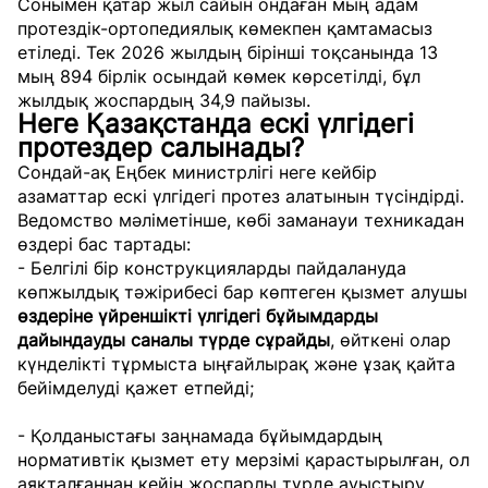
Сонымен қатар жыл сайын ондаған мың адам
протездік-ортопедиялық көмекпен қамтамасыз
етіледі. Тек 2026 жылдың бірінші тоқсанында 13
мың 894 бірлік осындай көмек көрсетілді, бұл
жылдық жоспардың 34,9 пайызы.
Неге Қазақстанда ескі үлгідегі
протездер салынады?
Сондай-ақ Еңбек министрлігі неге кейбір
азаматтар ескі үлгідегі протез алатынын түсіндірді.
Ведомство мәліметінше, көбі заманауи техникадан
өздері бас тартады:
- Белгілі бір конструкцияларды пайдалануда
көпжылдық тәжірибесі бар көптеген қызмет алушы
өздеріне үйреншікті үлгідегі бұйымдарды
дайындауды саналы түрде сұрайды
, өйткені олар
күнделікті тұрмыста ыңғайлырақ және ұзақ қайта
бейімделуді қажет етпейді;
- Қолданыстағы заңнамада бұйымдардың
нормативтік қызмет ету мерзімі қарастырылған, ол
аяқталғаннан кейін жоспарлы түрде ауыстыру