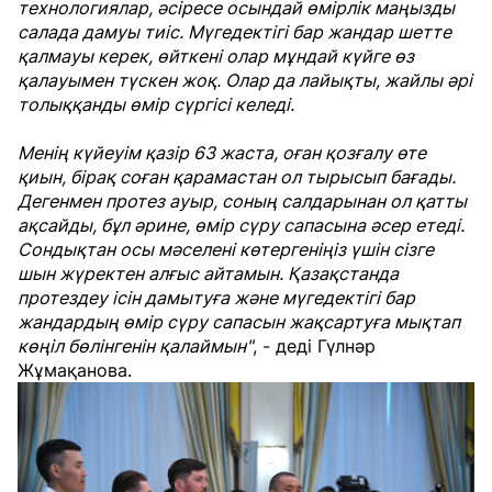
технологиялар, әсіресе осындай өмірлік маңызды
салада дамуы тиіс. Мүгедектігі бар жандар шетте
қалмауы керек, өйткені олар мұндай күйге өз
қалауымен түскен жоқ. Олар да лайықты, жайлы әрі
толыққанды өмір сүргісі келеді.
М
енің күйеуім қазір 63 жаста, оған қозғалу өте
қиын, бірақ соған қарамастан ол тырысып бағады.
Дегенмен протез ауыр, соның салдарынан ол қатты
ақсайды, бұл әрине, өмір сүру сапасына әсер етеді.
Сондықтан осы мәселені көтергеніңіз үшін сізге
шын жүректен алғыс айтамын. Қазақстанда
протездеу ісін дамытуға және мүгедектігі бар
жандардың өмір сүру сапасын жақсартуға мықтап
көңіл бөлінгенін қалаймын"
, - деді Гүлнәр
Жұмақанова.