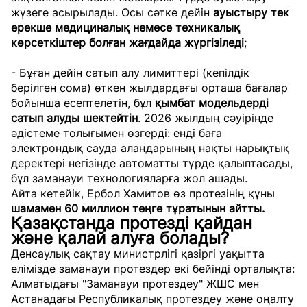
жүзеге асырылады. Осы сәтке дейін
ауыстыру тек
ерекше медициналық немесе техникалық
көрсеткіштер болған жағдайда жүргізіледі
;
- Бұған дейін сатып алу лимиттері (кепілдік
берілген сома) өткен жылдардағы орташа бағалар
бойынша есептелетін, бұл
қымбат модельдерді
сатып алуды шектейтін
. 2026 жылдың сәуірінде
әдістеме толығымен өзгерді: енді баға
электрондық сауда алаңдарының нақты нарықтық
деректері негізінде автоматты түрде қалыптасады,
бұл заманауи технологияларға жол ашады.
Айта кетейік, Ербол Хамитов өз протезінің құны
шамамен 60 миллион теңге тұратынын айтты.
Қазақстанда протезді қайдан
және қалай алуға болады?
Денсаулық сақтау министрлігі қазіргі уақытта
елімізде заманауи протездер екі бейінді орталықта:
Алматыдағы "Заманауи протездеу" ЖШС мен
Астанадағы Республикалық протездеу және оңалту