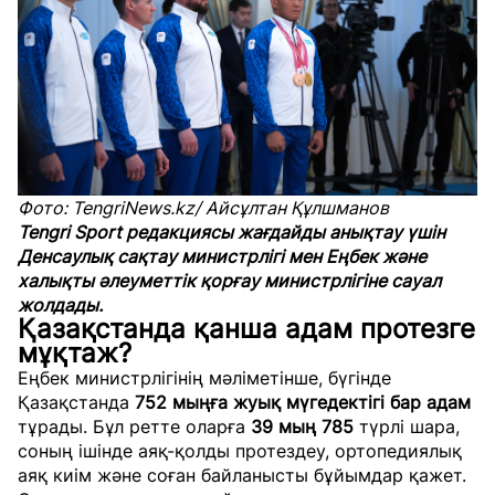
Фото: TengriNews.kz/ Айсұлтан Құлшманов
Tengri Sport редакциясы жағдайды анықтау үшін
Денсаулық сақтау министрлігі мен Еңбек және
халықты әлеуметтік қорғау министрлігіне сауал
жолдады.
Қазақстанда қанша адам протезге
мұқтаж?
Еңбек министрлігінің мәліметінше, бүгінде
Қазақстанда
752 мыңға жуық мүгедектігі бар адам
тұрады. Бұл ретте оларға
39 мың 785
түрлі шара,
соның ішінде аяқ-қолды протездеу, ортопедиялық
аяқ киім және соған байланысты бұйымдар қажет.