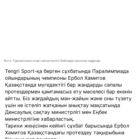
Фото: Туризм және спорт министрлігі/ бейнеден алынған кадрлар
Tengri Sport-қа
берген сұхбатында Паралимпиада
ойындарының чемпионы Ербол Хамитов
Қазақстанда мүгедектігі бар жандарды сапалы
протездермен қамтамасыз ету мәселесі бар екенін
айтты. Біз жағдайдың мән-жайын және оны түзету
үшін не істеліп жатқанын анықтау мақсатында
Денсаулық сақтау министрлігі мен Еңбек
министрлігіне хабарластық.
Тарихи жеңісінен кейінгі сұхбат барысында Ербол
Хамитов Қазақстандағы протездеу тақырыбына