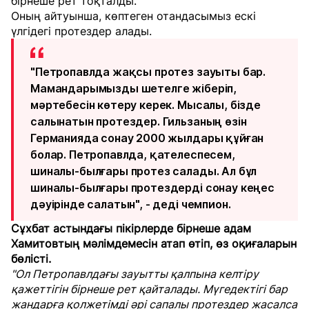
бірнеше рет тоқталды.
Оның айтуынша, көптеген отандасымыз ескі
үлгідегі протездер алады.
"Петропавлда жақсы протез зауыты бар.
Мамандарымызды шетелге жіберіп,
мәртебесін көтеру керек. Мысалы, бізде
салынатын протездер. Гильзаның өзін
Германияда сонау 2000 жылдары құйған
болар. Петропавлда, қателеспесем,
шиналы-былғары протез салады. Ал бұл
шиналы-былғары протездерді сонау кеңес
дәуірінде салатын", - деді чемпион.
Сұхбат астындағы пікірлерде бірнеше адам
Хамитовтың мәлімдемесін атап өтіп, өз оқиғаларын
бөлісті.
"Ол Петропавлдағы зауытты қалпына келтіру
қажеттігін бірнеше рет қайталады. Мүгедектігі бар
жандарға қолжетімді әрі сапалы протездер жасалса