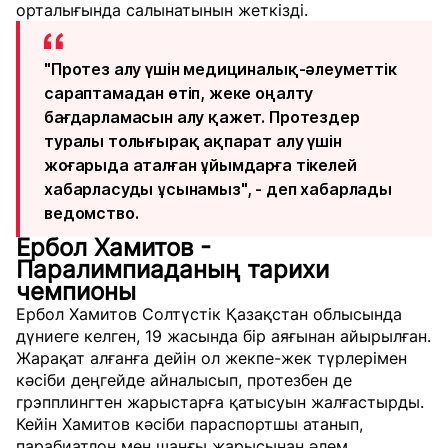
орталығында салынатынын жеткізді.
"Протез алу үшін медициналық-әлеуметтік
сараптамадан өтіп, жеке оңалту
бағдарламасын алу қажет. Протездер
туралы толығырақ ақпарат алу үшін
жоғарыда аталған ұйымдарға тікелей
хабарласуды ұсынамыз", - деп хабарлады
ведомство.
Ербол Хамитов -
Паралимпиаданың тарихи
чемпионы
Ербол Хамитов Солтүстік Қазақстан облысында
дүниеге келген, 19 жасында бір аяғынан айырылған.
Жарақат алғанға дейін ол жекпе-жек түрлерімен
кәсіби деңгейде айналысып, протезбен де
грэпплингтен жарыстарға қатысуын жалғастырды.
Кейін Хамитов кәсіби параспортшы атанып,
парабиатлон мен шаңғы жарысынан әлем