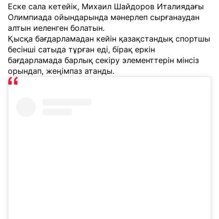
Еске сала кетейік, Михаил Шайдоров Италиядағы
Олимпиада ойындарында мәнерлеп сырғанаудан
алтын иеленген болатын.
Қысқа бағдарламадан кейін қазақстандық спортшы
бесінші сатыда тұрған еді, бірақ еркін
бағдарламада барлық секіру элементтерін мінсіз
орындап, жеңімпаз атанды.