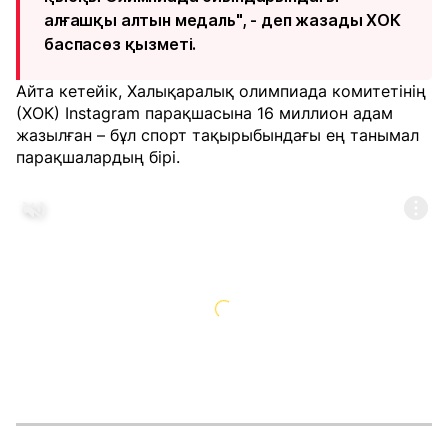
алғашқы алтын медаль", - деп жазады ХОК
баспасөз қызметі.
Айта кетейік, Халықаралық олимпиада комитетінің
(ХОК) Instagram парақшасына 16 миллион адам
жазылған – бұл спорт тақырыбындағы ең танымал
парақшалардың бірі.