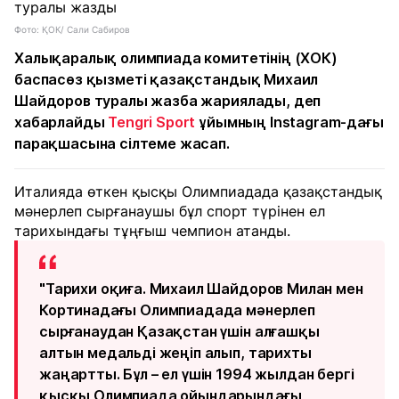
Фото: ҚОК/ Сали Сабиров
Халықаралық олимпиада комитетінің (ХОК)
баспасөз қызметі қазақстандық Михаил
Шайдоров туралы жазба жариялады, деп
хабарлайды
Tengri Sport
ұйымның Instagram-дағы
парақшасына сілтеме жасап.
Италияда өткен қысқы Олимпиадада қазақстандық
мәнерлеп сырғанаушы бұл спорт түрінен ел
тарихындағы тұңғыш чемпион атанды.
"Тарихи оқиға. Михаил Шайдоров Милан мен
Кортинадағы Олимпиадада мәнерлеп
сырғанаудан Қазақстан үшін алғашқы
алтын медальді жеңіп алып, тарихты
жаңартты. Бұл – ел үшін 1994 жылдан бергі
қысқы Олимпиада ойындарындағы