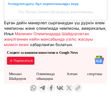
Instagram-дағы бұл жарияланымды көру
The Olympic Games (@olympics) жарияланымы
Бұған дейін мәнерлеп сырғанаудан үш дүркін әлем
чемпионы және олимпиада чемпионы, америкалық
Илья
Малинин Олимпиадада Шайдоровтан
жеңілгеннен кейін мансабында үзіліс жасауы
мүмкін екені
хабарланған болатын.
Следите за нашими новостями в Google News
Подписаться
Михаил
Олимпиада
Алтын
спортшы
Шайдоров
ойындары