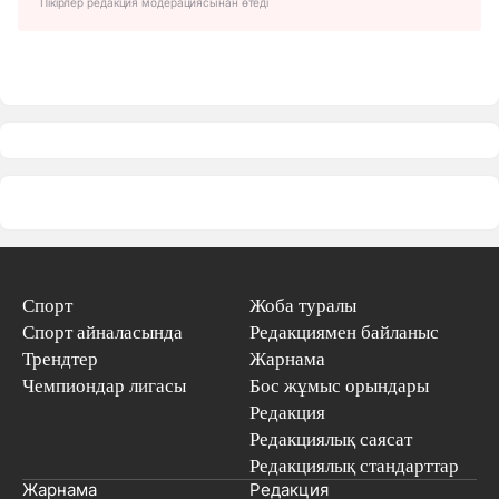
Пікірлер редакция модерациясынан өтеді
Спорт
Жоба туралы
Спорт айналасында
Редакциямен байланыс
Трендтер
Жарнама
Чемпиондар лигасы
Бос жұмыс орындары
Редакция
Редакциялық саясат
Редакциялық стандарттар
Жарнама
Редакция