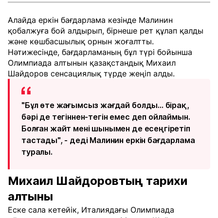
Алайда еркін бағдарлама кезінде Малинин
қобалжуға бой алдырып, бірнеше рет құлап қалды
және көшбасшылық орнын жоғалтты.
Нәтижесінде, бағдарламаның бұл түрі бойынша
Олимпиада алтынын қазақстандық Михаил
Шайдоров сенсациялық түрде жеңіп алды.
"Бұл өте жағымсыз жағдай болды... бірақ,
бәрі де тегіннен-тегін емес деп ойлаймын.
Болған жайт мені шынымен де есеңгіретіп
тастады", - деді Малинин еркін бағдарлама
туралы.
Михаил Шайдоровтың тарихи
алтыны
Еске сала кетейік, Италиядағы Олимпиада