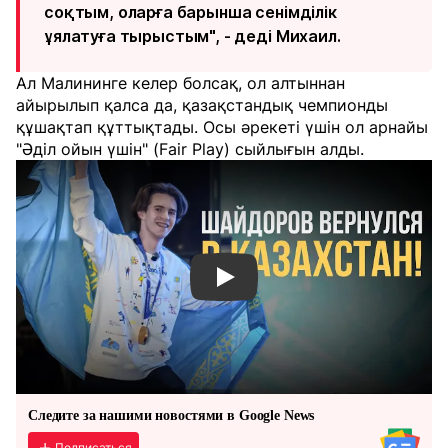
соқтым, оларға барынша сенімділік
ұялатуға тырыстым", - деді Михаил.
Ал Малининге келер болсақ, ол алтыннан
айырылып қалса да, қазақстандық чемпионды
құшақтап құттықтады. Осы әрекеті үшін ол арнайы
"Әділ ойын үшін" (Fair Play) сыйлығын алды.
Смотреть видео YouTube
Следите за нашими новостями в Google News
Подписаться