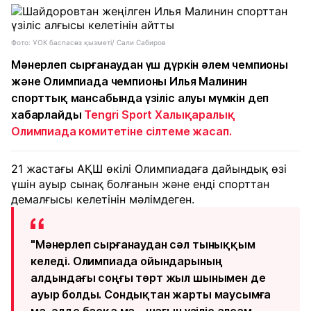
Фото: ҰОК баспасөз қызметі/ Сали Сабиров
Мәнерлеп сырғанаудан үш дүркін әлем чемпионы
және Олимпиада чемпионы Илья Малинин
спорттық мансабында үзіліс алуы мүмкін деп
хабарлайды
Tengri Sport
Халықаралық
Олимпиада комитетіне сілтеме жасап.
21 жастағы АҚШ өкілі Олимпиадаға дайындық өзі
үшін ауыр сынақ болғанын және енді спорттан
демалғысы келетінін мәлімдеген.
"Мәнерлеп сырғанаудан сәл тыныққым
келеді. Олимпиада ойындарының
алдындағы соңғы төрт жыл шынымен де
ауыр болды. Сондықтан жарты маусымға