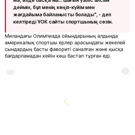
ма, әлде басқа ма... шағын үзіліс алсам
деймін, бұл менің көңіл-күйім мен
жағдайыма байланысты болады", - деп
келтіреді ҰОК сайты спортшының сөзін.
Миландағы Олимпиада ойындарының алдында
америкалық спортшы ерлер арасындағы жекелей
сындардың басты фавориті саналған және қысқа
бағдарламадан кейін көш бастап тұрған еді.