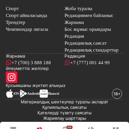
Спорт
Жоба туралы
Спорт айналасында
Редакциямен байланыс
Трендтер
Жарнама
Чемпиондар лигасы
Бос жұмыс орындары
Редакция
Редакциялық саясат
Редакциялық стандарттар
Жарнама
Редакция
+7 (700) 3 888 188
+7 (777) 001 44 99
Әлеуметтік желілер
Қосымшаны
жүктеп алыңыз
iOS
Android
Huawei
Материалдық шектеулер туралы ақпарат
Құпиялылық саясаты
Қателерді түзету саясаты
Жариялау шарттары
© 2008-2026 «EML» ЖШС