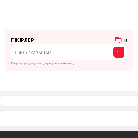
ПІКІРЛЕР
0
Пікірлер редакция модерациясынан өтеді