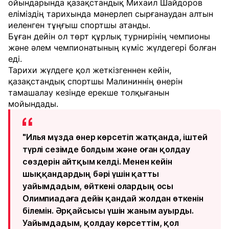
ойындарында қазақстандық Михаил Шайдоров
еліміздің тарихында мәнерлеп сырғанаудан алтын
иеленген тұңғыш спортшы атанды.
Бұған дейін ол төрт құрлық турнирінің чемпионы
және әлем чемпионатының күміс жүлдегері болған
еді.
Тарихи жүлдеге қол жеткізгеннен кейін,
қазақстандық спортшы Малининнің өнерін
тамашалау кезінде ерекше толқығанын
мойындады.
"Илья мұзда өнер көрсетіп жатқанда, іштей
түрлі сезімде болдым және оған қолдау
сөздерін айтқым келді. Менен кейін
шыққандардың бәрі үшін қатты
уайымдадым, өйткені олардың осы
Олимпиадаға дейін қандай жолдан өткенін
білемін. Әрқайсысы үшін жаным ауырды.
Уайымдадым, қолдау көрсеттім, қол