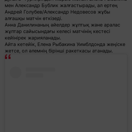
мен Александр Бублик жалғастырады, ал ертең
Андрей Голубев/Александр Недовесов жұбы
алғашқы матчін өткізеді.
Анна Данилинаның әйелдер жұптық және аралас
жұптар сайысындағы келесі матчінің кестесі
кейінірек жарияланады.
Айта кетейік, Елена Рыбакина Уимблдонда жеңіске
жетсе, ол әлемнің бірінші ракеткасы атанады.