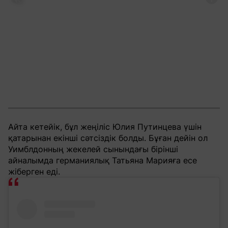
Айта кетейік, бұл жеңіліс Юлия Путинцева үшін
қатарынан екінші сәтсіздік болды. Бұған дейін ол
Уимблдонның жекелей сынындағы бірінші
айналымда германиялық Татьяна Марияға есе
жіберген еді.