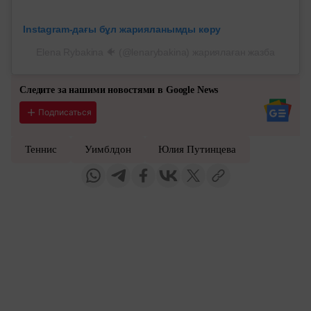
Instagram-дағы бұл жарияланымды көру
Elena Rybakina 🐠 (@lenarybakina) жариялаған жазба
Следите за нашими новостями в Google News
Подписаться
Теннис
Уимблдон
Юлия Путинцева