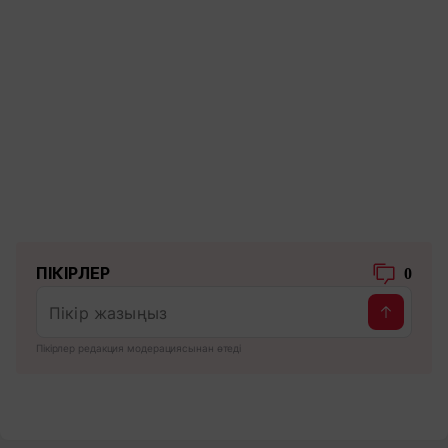
ПІКІРЛЕР
0
Пікірлер редакция модерациясынан өтеді