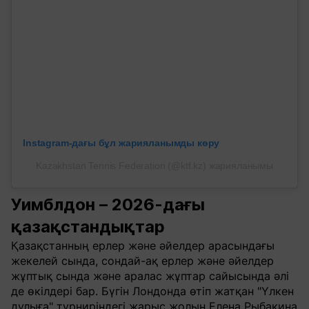
Instagram-дағы бұл жарияланымды көру
Kazakhstan Tennis Federation (@ktf.kz) жарияланымы
Уимблдон – 2026-дағы
қазақстандықтар
Қазақстанның ерлер және әйелдер арасындағы
жекелей сында, сондай-ақ ерлер және әйелдер
жұптық сында және аралас жұптар сайысында әлі
де өкілдері бар. Бүгін Лондонда өтіп жатқан "Үлкен
дулыға" турниріндегі жарыс жолын Елена Рыбакина