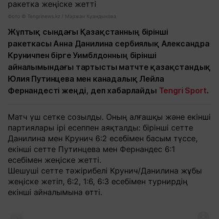
Фото © Tengrinews.kz / Маржан Куандыкова
Жұптық сындағы Қазақстанның бірінші
ракеткасы Анна Данилина сербиялық Александра
Круничпен бірге Уимблдонның бірінші
айналымындағы тартысты матчте қазақстандық
Юлия Путинцева мен канадалық Лейла
Фернандесті жеңді, деп хабарлайды
Tengri Sport
.
Матч үш сетке созылды. Оның алғашқы және екінші
партиялары ірі есеппен аяқталды: бірінші сетте
Данилина мен Крунич 6:2 есебімен басым түссе,
екінші сетте Путинцева мен Фернандес 6:1
есебімен жеңіске жетті.
Шешуші сетте тәжірибелі Крунич/Данилина жұбы
жеңіске жетіп, 6:2, 1:6, 6:3 есебімен турнирдің
екінші айналымына өтті.