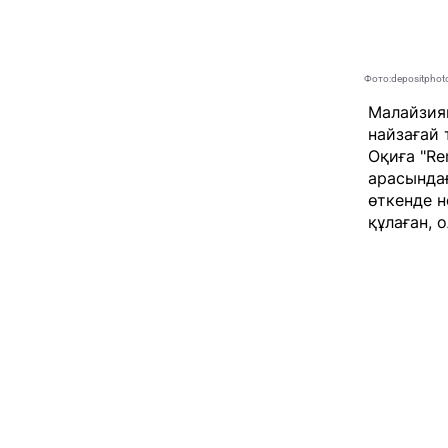
Фото:depositphot
Малайзия
найзағай 
Оқиға "Re
арасындағ
өткенде н
құлаған, 