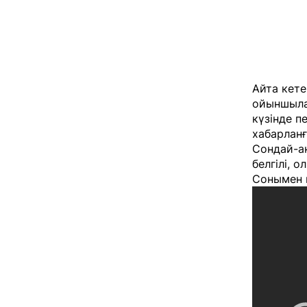
Айта кете
ойыншылар
күзінде п
хабарланғ
Сондай-а
белгілі, 
Сонымен қ