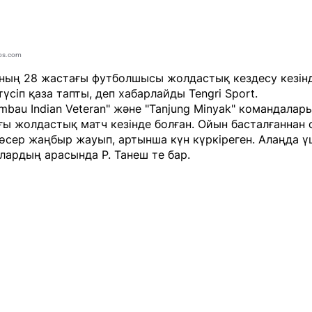
os.com
ның 28 жастағы футболшысы жолдастық кездесу кезін
түсіп қаза тапты, деп хабарлайды
Tengri Sport
.
mbau Indian Veteran" және "Tanjung Minyak" командалар
ы жолдастық матч кезінде болған. Ойын басталғаннан 
өсер жаңбыр жауып, артынша күн күркіреген. Алаңда 
олардың арасында Р. Танеш те бар.