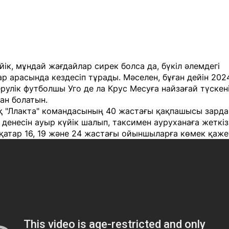
йік, мұндай жағдайлар сирек болса да, бүкіл әлемдегі
 арасында кездесіп тұрады. Мәселен, бұған дейін 20
ерулік футболшы Уго де ла Крус Месуға найзағай түскен
ан болатын.
қ "Ллакта" командасының 40 жастағы қақпашысы зарда
ол денесін ауыр күйік шалып, таксимен ауруханаға жеткізі
атар 16, 19 және 24 жастағы ойыншыларға көмек қаже