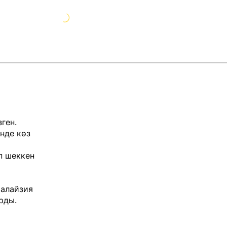
ген.
інде көз
п шеккен
Малайзия
рды.