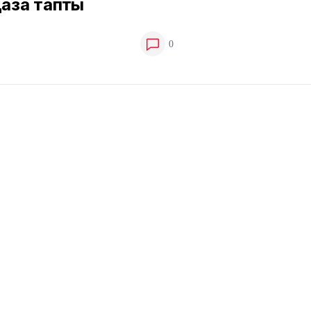
қаза тапты
0