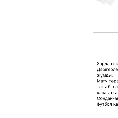
Зардап ше
Дәрігерле
жұмды.
Матч төр
тағы бір 
қанағатта
Сондай-ақ
футбол қ