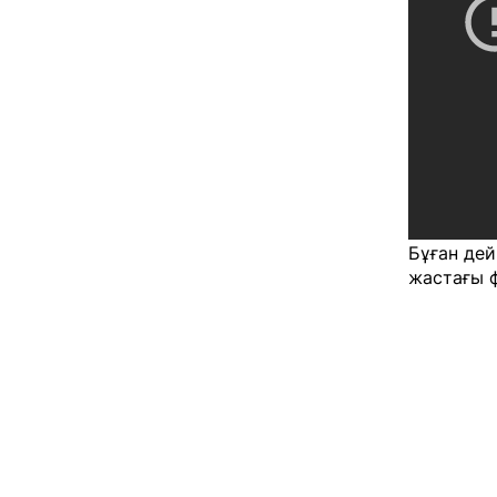
Бұған дей
жастағы ф