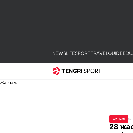
NEWS
LIFE
SPORT
TRAVEL
GUIDE
EDU
Жарнама
08
ФУТБОЛ
28 жа