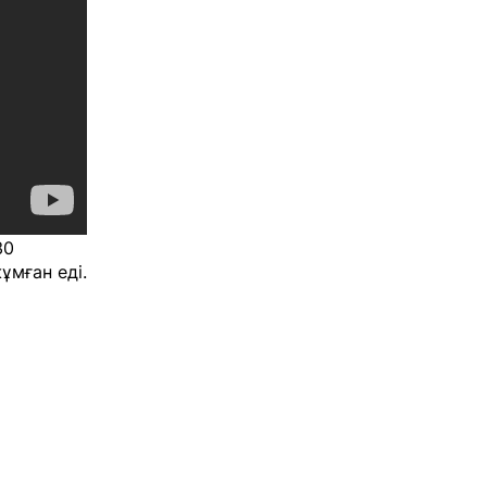
30
ұмған еді.