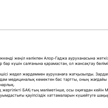
ккенді жеңіл көлікпен Алор-Гаджа ауруханасына жеткіз
р бар күшін салғанына қарамастан, ол жансақтау бөлім
ешісі жедел жәрдеммен ауруханаға жатқызылды. Зарда
адам медициналық көмектен бас тартты, оның жағдайы
нарлық.
 жергілікті БАҚ-тың мәліметінше, осы оқиғадан кейін 
ауымдастығы қауіпсіздік хаттамаларын күшейтуге шақы