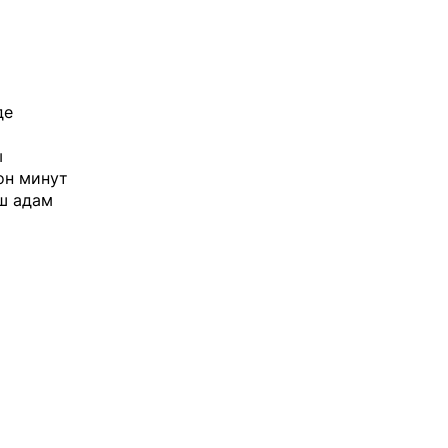
де
ы
он минут
үш адам