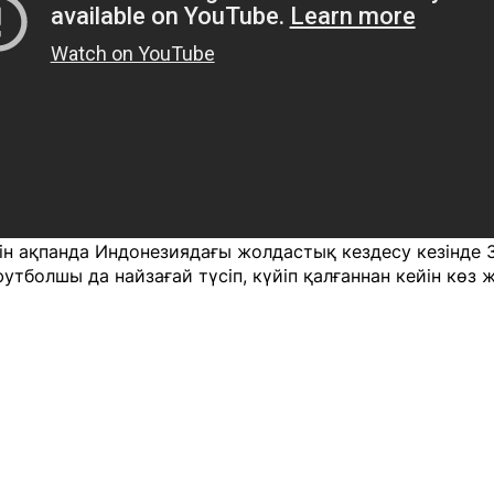
ін ақпанда Индонезиядағы жолдастық кездесу кезінде 
утболшы да найзағай түсіп, күйіп қалғаннан кейін көз ж