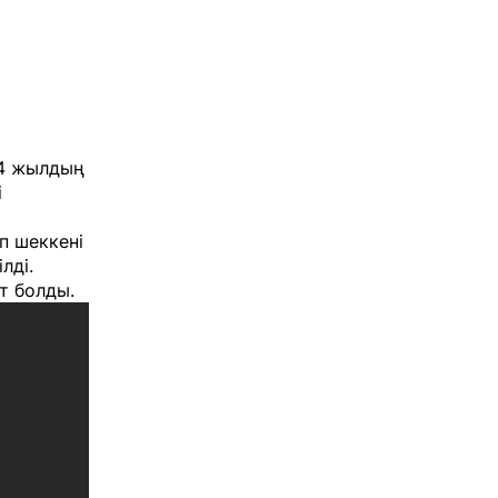
24 жылдың
і
п шеккені
лді.
т болды.