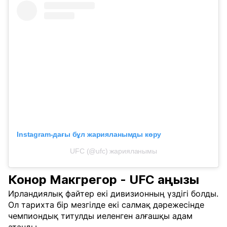
Instagram-дағы бұл жарияланымды көру
UFC (@ufc) жарияланымы
Конор Макгрегор - UFC аңызы
Ирландиялық файтер екі дивизионның үздігі болды.
Ол тарихта бір мезгілде екі салмақ дәрежесінде
чемпиондық титулды иеленген алғашқы адам