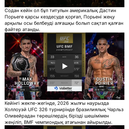
Содан кейін ол бұл титулын америкалық Дастин
Порьеге қарсы кездесуде қорғап, Порьені жеңу
арқылы осы белбеуді алғашқы болып сақтап қалған
файтер атанды.
Смотреть видео YouTube
Кейінгі жекпе-жегінде, 2026 жылғы наурызда
Холлоуэй UFC 326 турнирінде бразилиялық Чарльз
Оливейрадан төрешілердің бірізді шешімімен
жеңіліп, BMF чемпиондық атағынан айырылды.