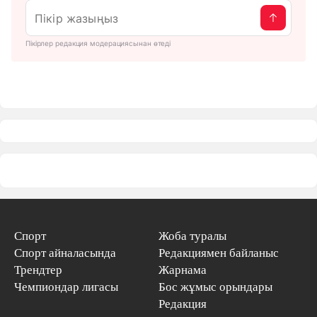
Пікірлер редакция модерациясынан өтеді
Спорт
Жоба туралы
Спорт айналасында
Редакциямен байланыс
Трендтер
Жарнама
Чемпиондар лигасы
Бос жұмыс орындары
Редакция