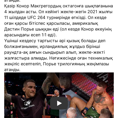
атанды.
Қазір Конор Макгрегордың октагонға шықпағанына
4 жылдан асты. Ол кейінгі жекпе-жегін 2021 жылғы
11 шілдеде UFC 264 турнирінде өткізді. Ол кезде
оған қарсы бітіспес қарсыласы, америкалық
Дастин Порье шыққан еді (ол кезде Конор екеуінің
арасындағы есеп 1:1 еді).
Үшінші кездесу тартысты әрі қызық болады деп
болжанғанымен, ирландиялық жұлдыз бірінші
раундта-ақ аяғын сындырып алып, жекпе-жекті
жалғастыра алмады. Нәтижесінде оған техникалық
жеңіліс есептеліп, Порье трилогияның жеңімпазы
атанды.
Смотреть видео YouTube