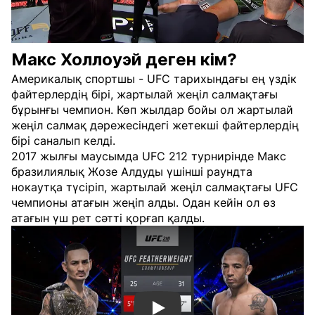
Макс Холлоуэй деген кім?
Америкалық спортшы - UFC тарихындағы ең үздік
файтерлердің бірі, жартылай жеңіл салмақтағы
бұрынғы чемпион. Көп жылдар бойы ол жартылай
жеңіл салмақ дәрежесіндегі жетекші файтерлердің
бірі саналып келді.
2017 жылғы маусымда UFC 212 турнирінде Макс
бразилиялық Жозе Алдуды үшінші раундта
нокаутқа түсіріп, жартылай жеңіл салмақтағы UFC
чемпионы атағын жеңіп алды. Одан кейін ол өз
атағын үш рет сәтті қорғап қалды.
Смотреть видео YouTube