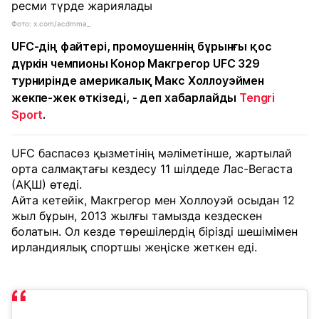
Фото: x.com/acdmma_
UFC-дің файтері, промоушеннің бұрынғы қос
дүркін чемпионы Конор Макгрегор UFC 329
турнирінде америкалық Макс Холлоуэймен
жекпе-жек өткізеді, - деп хабарлайды
Tengri
Sport
.
UFC баспасөз қызметінің мәліметінше, жартылай
орта салмақтағы кездесу 11 шілдеде Лас-Вегаста
(АҚШ) өтеді.
Айта кетейік, Макгрегор мен Холлоуэй осыдан 12
жыл бұрын, 2013 жылғы тамызда кездескен
болатын. Ол кезде төрешілердің бірізді шешімімен
ирландиялық спортшы жеңіске жеткен еді.