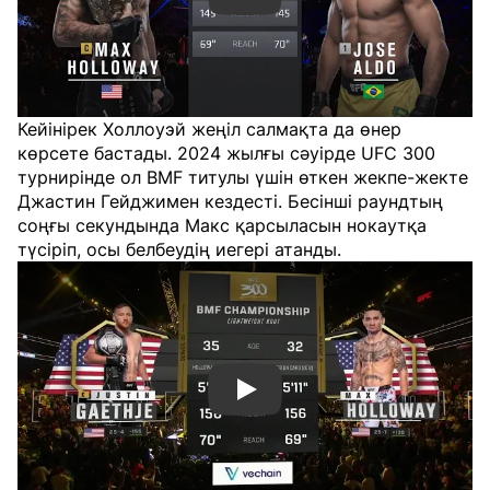
Кейінірек Холлоуэй жеңіл салмақта да өнер
көрсете бастады. 2024 жылғы сәуірде UFC 300
турнирінде ол BMF титулы үшін өткен жекпе-жекте
Джастин Гейджимен кездесті. Бесінші раундтың
соңғы секундында Макс қарсыласын нокаутқа
түсіріп, осы белбеудің иегері атанды.
Смотреть видео YouTube