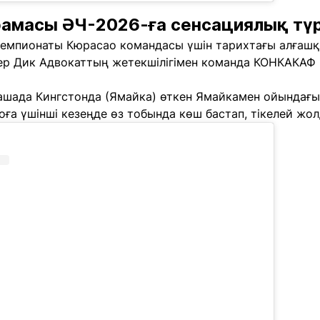
амасы ӘЧ-2026-ға сенсациялық тү
емпионаты Кюрасао командасы үшін тарихтағы алғашқы
р Дик Адвокаттың жетекшілігімен команда КОНКАКАФ ір
ашада Кингстонда (Ямайка) өткен Ямайкамен ойындағы 
ға үшінші кезеңде өз тобында көш бастап, тікелей жолд