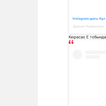
Instagram-дағы бұ
Джанни Инфантино - 
Кюрасао Е тобында