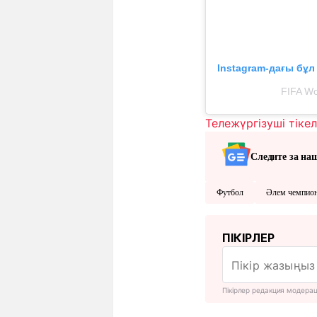
Instagram-дағы бұ
FIFA Wo
Тележүргізуші тіке
Следите за на
Футбол
Әлем чемпио
ПІКІРЛЕР
Пікірлер редакция модера