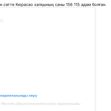
н сәтте Кюрасао халқының саны 156 115 адам болған.
л жарияланымды көру
d Records (@guinnessworldrecords) жарияланымы