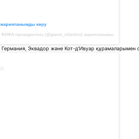
л жарияланымды көру
ФИФА президентінің (@gianni_infantino) жарияланымы
 Германия, Эквадор және Кот-д’Ивуар құрамаларымен 