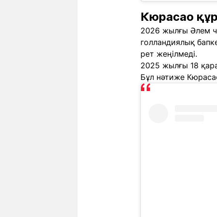
Кюрасао құр
2026 жылғы Әлем ч
голландиялық бапке
рет жеңілмеді.
2025 жылғы 18 қар
Бұл нәтиже Кюрасао