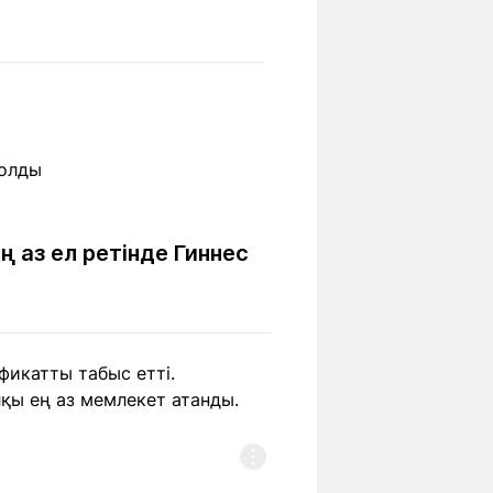
Бүкіл әлем
Ғылым және
білім
Жол жазба
Білім беру
Саяхат Time
мекемелері
Ашық түсті
 аз ел ретінде Гиннес
Әлеуметтік желілер
икатты табыс етті.
қы ең аз мемлекет атанды.