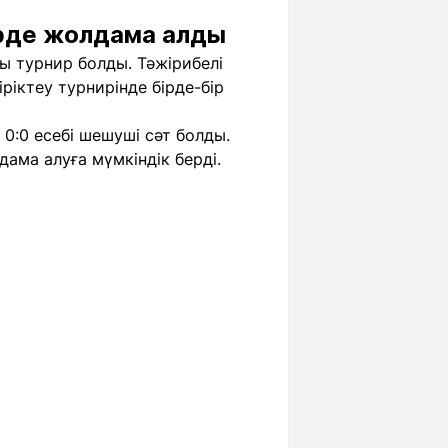
рде жолдама алды
 турнир болды. Тәжірибелі
іктеу турнирінде бірде-бір
0:0 есебі шешуші сәт болды.
ама алуға мүмкіндік берді.