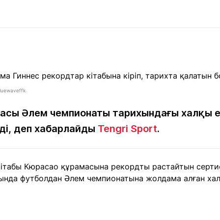
Мақалалар
порт
Мақалалар
Пайдалы
йналасында
Блогтар
рендтер
Арнайы
емпиондар
жобалар
игасы
luewaveffk
дакциямен
Бос жұмыс
Баспасөз
Жарнама
йланыс
орындары
релиздері
сы Әлем чемпионаты тарихындағы халқы ең
рді, деп хабарлайды
Tengri Sport
.
рнама
+7 (700) 3 888 188
кітабы Кюрасао құрамасына рекордты растайтын сертиф
ында футболдан Әлем чемпионатына жолдама алған хал