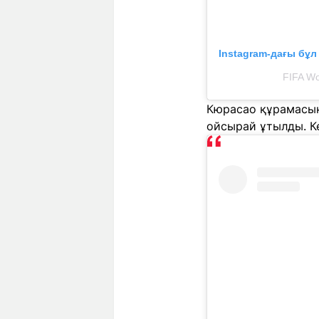
Instagram-дағы бұ
FIFA Wo
Кюрасао құрамасыны
ойсырай ұтылды. К