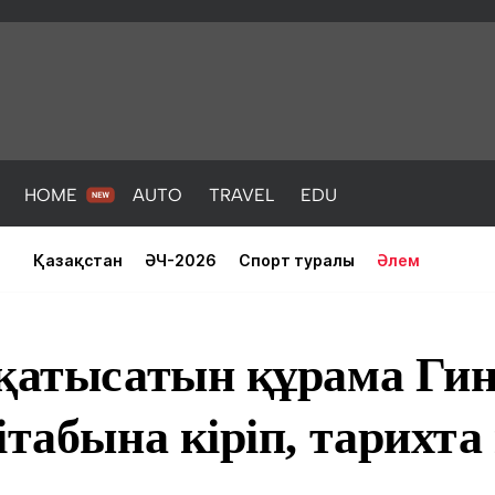
HOME
AUTO
TRAVEL
EDU
Қазақстан
ӘЧ-2026
Спорт туралы
Әлем
 қатысатын құрама Ги
ітабына кіріп, тарихт
PORT
HEALTH
HOME
AUTO
Жаңалықтар
порт
Жаңалықтар
Жаңалықта