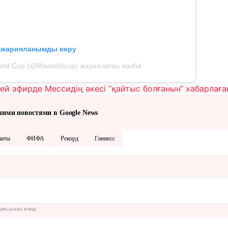
л жарияланымды көру
rld Cup (@fifaworldcup) жариялаған жазба
лей эфирде Мессидің әкесі “қайтыс болғанын“ хабарлаға
шими новостями в Google News
наты
ФИФА
Рекорд
Гиннесс
циясынан өтеді