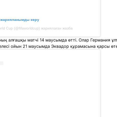
л жарияланымды көру
rld Cup (@fifaworldcup) жариялаған жазба
ң алғашқы матчі 14 маусымда өтті. Олар Германия ұлт
елесі ойын 21 маусымда Эквадор құрамасына қарсы өте