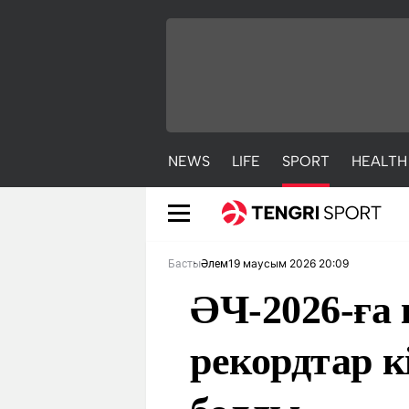
NEWS
LIFE
SPORT
HEALTH
19 маусым 2026 20:09
Басты
Әлем
ӘЧ-2026-ға
рекордтар к
NEWS
LIFE
S
Жаңалықтар
Әдемі
С