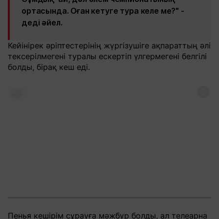
ортасында. Оған кетуге тура келе ме?" -
деді әйел.
Кейінірек әріптестерінің жүргізушіге ақпараттың әлі
тексерілмегені туралы ескертіп үлгермегені белгілі
болды, бірақ кеш еді.
Пенья кешірім сұрауға мәжбүр болды, ал телеарна