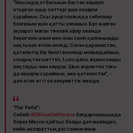
"Мессидің отбасынан бастан кешіріп
отырған ауыр сәттері үшін кешірім
сұраймын. Осы ауыртпалыққа себепкер
болғаным үшін қатты ұяламын. Бұл жалған
ақпарат маған тікелей эфир кезінде
берілгенін және мен оған сеніп қалғанымды
нақтылап өткім келеді. Соған қарамастан,
қателіктің бір бөлігі екенімді мойындаймын,
сондықтан шеттеп, Luzu-дағы жұмысымды
аяқтауды жөн көрдім. Шын жүректен тағы
да кешірім сұраймын, мен қателестім", -
деп атап өтті ол әлеуметтік желіде.
"Flor Peña":
Себебі
#ElShowDelVerano
бағдарламасында
Хорхе Месси қайтыс болды деп мәлімдеп,
кейін ақпараттың расталмағанын