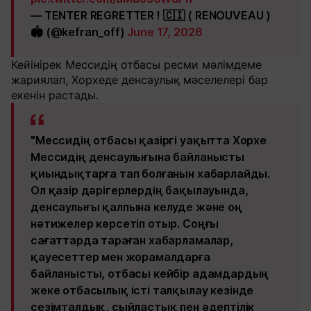
— TENTER REGRETTER ! 🇨🇮 ( RENOUVEAU )
🏟️ (@kefran_off)
June 17, 2026
Кейінірек Мессидің отбасы ресми мәлімдеме
жариялап, Хорхеде денсаулық мәселелері бар
екенін растады.
"Мессидің отбасы қазіргі уақытта Хорхе
Мессидің денсаулығына байланысты
қиындықтарға тап болғанын хабарлайды.
Ол қазір дәрігерлердің бақылауында,
денсаулығы қалпына келуде және оң
нәтижелер көрсетіп отыр. Соңғы
сағаттарда тараған хабарламалар,
қауесеттер мен жорамалдарға
байланысты, отбасы кейбір адамдардың
жеке отбасылық істі талқылау кезінде
сезімталдық, сыйластық пен әдептілік