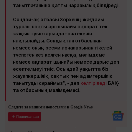
танытпағанына қатты наразылық білдіреді.
Сондай-ақ отбасы Хорхенің жағдайы
туралы нақты әрі шынайы ақпарат тек
жақын туыстарында ғана екенін
нақтылайды. Сондықтан отбасынан
немесе оның ресми арналарынан тікелей
түспеген кез келген нұсқа, мәлімдеме
немесе ақпарат шынайы немесе дұрыс деп
есептелмеуі тиіс. Осындай уақытта біз
жауапкершілік, сақтық пен адамгершілік
танытуды сұраймыз", - деп
келтіріледі
БАҚ-
та отбасының мәлімдемесі.
Следите за нашими новостями в Google News
Подписаться