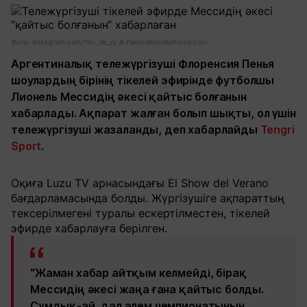
Фото: instagram.com/flor_de_p/ A.Paes/depositphotos.com
Аргентиналық тележүргізуші Флоренсия Пенья
шоулардың бірінің тікелей эфирінде футболшы
Лионель Мессидің әкесі қайтыс болғанын
хабарлады. Ақпарат жалған болып шықты, ол үшін
тележүргізуші жазаланды, деп хабарлайды
Tengri
Sport
.
Оқиға Luzu TV арнасындағы El Show del Verano
бағдарламасында болды. Жүргізушіге ақпараттың
тексерілмегені туралы ескертілместен, тікелей
эфирде хабарлауға берілген.
"Жаман хабар айтқым келмейді, бірақ
Мессидің әкесі жаңа ғана қайтыс болды.
Сұмдық-ай, дәл әлем чемпионатының