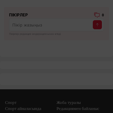
ПІКІРЛЕР
0
Пікірлер редакция модерациясынан өтеді
Спорт
Жоба туралы
Спорт айналасында
Редакциямен байланыс