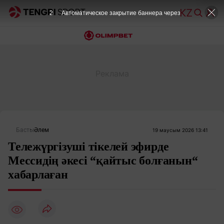
1
Автоматическое закрытие баннера через
Басты
Әлем
19 маусым 2026 13:41
Тележүргізуші тікелей эфирде
Мессидің әкесі “қайтыс болғанын“
хабарлаған