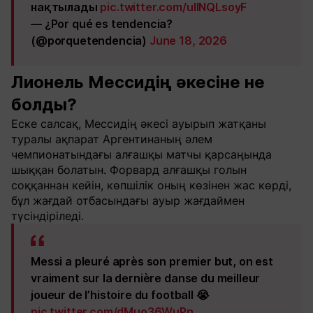
нақтылады
pic.twitter.com/uIINQLsoyF
— ¿Por qué es tendencia?
(@porquetendencia)
June 18, 2026
Лионель Мессидің әкесіне не
болды?
Еске салсақ, Мессидің әкесі ауырып жатқаны
туралы ақпарат Аргентинаның әлем
чемпионатындағы алғашқы матчы қарсаңында
шыққан болатын. Форвард алғашқы голын
соққаннан кейін, көпшілік оның көзінен жас көрді,
бұл жағдай отбасындағы ауыр жағдаймен
түсіндіріледі.
Messi a pleuré après son premier but, on est
vraiment sur la dernière danse du meilleur
joueur de l’histoire du football 😭
pic.twitter.com/dMuo36WuPn