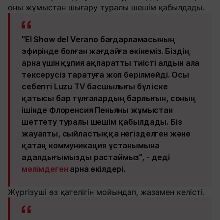
оны жұмыстан шығару туралы шешім қабылдады.
"El Show del Verano бағдарламасының
эфирінде болған жағдайға өкінеміз. Біздің
арна үшін құпия ақпаратты тиісті алдын ала
тексерусіз таратуға жол берілмейді. Осы
себепті Luzu TV басшылығы бұл іске
қатысы бар тұлғалардың барлығын, соның
ішінде Флоренсия Пеньяны жұмыстан
шеттету туралы шешім қабылдады. Біз
жауапты, сыйластыққа негізделген және
қатаң коммуникация ұстанымына
адалдығымызды растаймыз", - деді
мәлімдеген
арна өкілдері.
Жүргізуші өз қателігін мойындап, жазамен келісті.