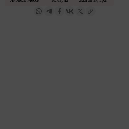
Лионель Месси
Телеарна
жалған ақпарат