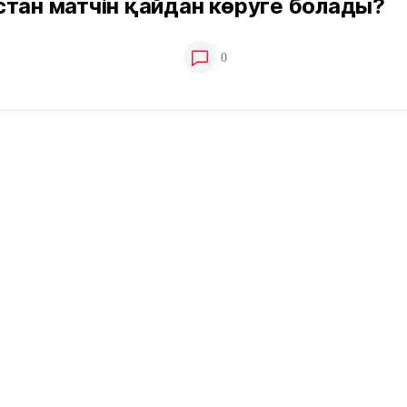
тан матчін қайдан көруге болады?
0