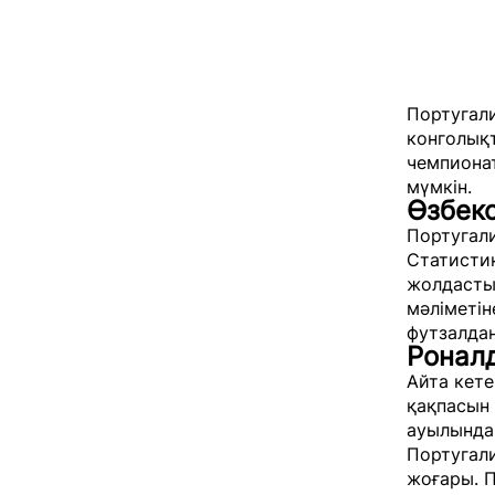
Португали
конголық
чемпиона
мүмкін.
Өзбекс
Португали
Статисти
жолдастық
мәліметін
футзалдан
Ронал
Айта кете
қақпасын
ауылында 
Португали
жоғары. П