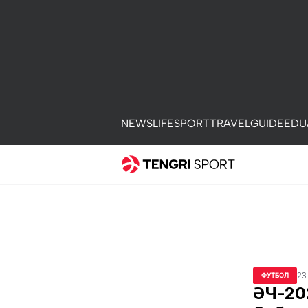
NEWS
LIFE
SPORT
TRAVEL
GUIDE
EDU
23
ФУТБОЛ
ӘЧ-202