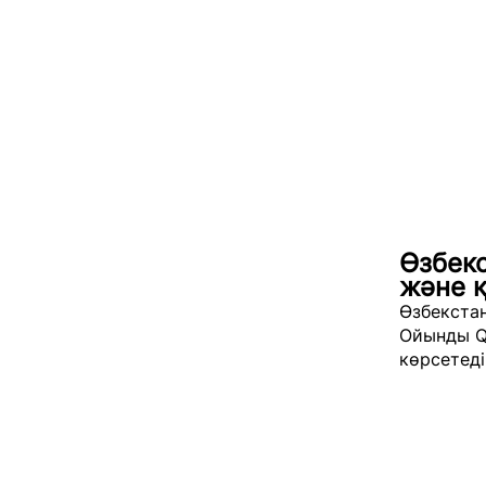
Өзбекс
және 
Өзбекстан
Ойынды Q
көрсетеді