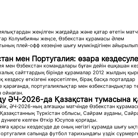
ялықтардан жеңілген жағдайда және қатар өтетін матч
тар Колумбияны жеңсе, Өзбекстан құрамасы Әлем
тының плей-офф кезеңіне шығу мүмкіндігінен айырылып
тан мен Португалия: өзара кездесул
я мен Өзбекстан командалары бұған дейін ешқашан кез
калық сайттардың бірінде құрамалар 2012 жылдың қыр
 кездесу өткізгені көрсетілген, бірақ басқа порталдар
е қарағанда, португалиялықтар мен өзбекстандықтар т
 ойнаған.
ду ӘЧ-2026-да Қазақстан тумасына 
йік, ӘЧ-2026-ның алғашқы матчінде Өзбекстан құрама
 Қазақстанның Түркістан облысы, Сайрам ауданы, Сайр
дүниеге келген Өткір Юсупов қорғады.
яға қарсы кездесуде де оның негізгі құрамда шығу ық
ортугалия сапында футбол тарихындағы үздік сұрмерг