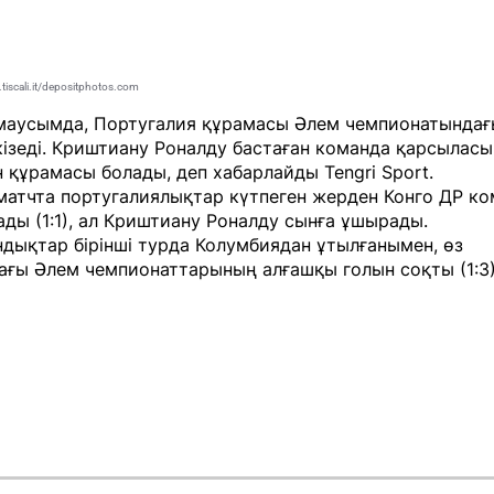
tiscali.it/depositphotos.com
 маусымда, Португалия құрамасы Әлем чемпионатындағ
кізеді. Криштиану Роналду бастаған команда қарсыласы
н құрамасы болады, деп хабарлайды
Tengri Sport
.
матчта португалиялықтар күтпеген жерден Конго ДР к
ды (1:1), ал Криштиану Роналду сынға ұшырады.
дықтар бірінші турда Колумбиядан ұтылғанымен, өз
ағы Әлем чемпионаттарының алғашқы голын соқты (1:3)