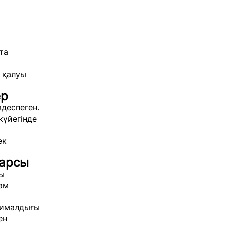
та
 қалуы
ер
деспеген.
күйегінде
ек
қарсы
сы
ам
тималдығы
ен