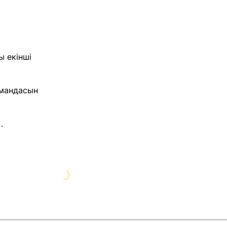
ы екінші
омандасын
.