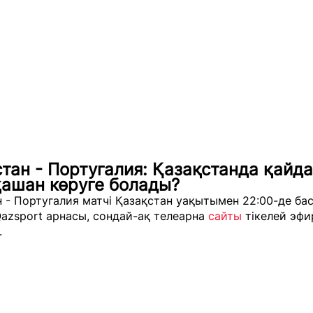
тан - Португалия: Қазақстанда қайд
қашан көруге болады?
 - Португалия матчі Қазақстан уақытымен 22:00-де ба
azsport арнасы, сондай-ақ телеарна
сайты
тікелей эфи
.