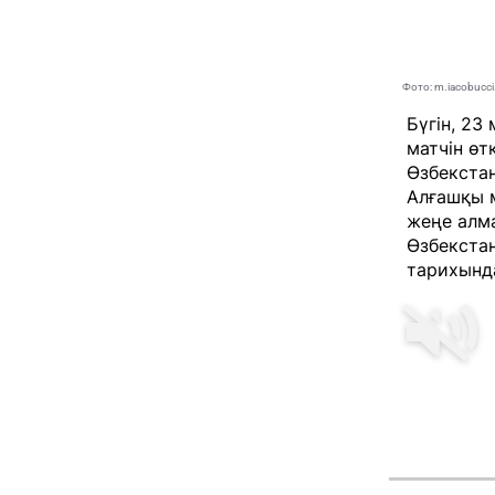
Фото: m.iacobucci.
Бүгін, 23
матчін өт
Өзбекста
Алғашқы 
жеңе алма
Өзбекстан
тарихынд