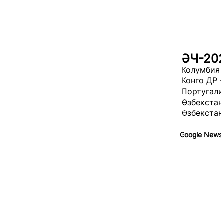
ӘЧ-20
Колумбия 
Конго ДР -
Португали
Өзбекстан
Өзбекста
Google New