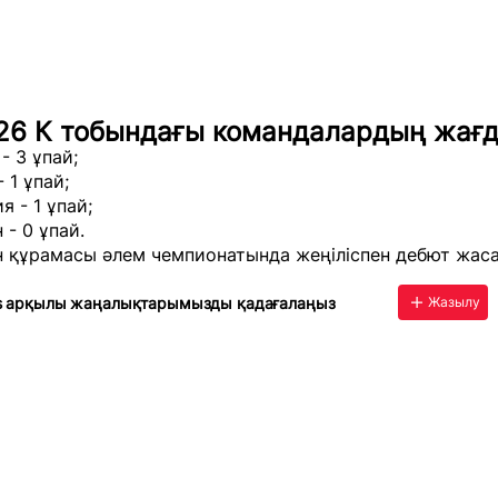
26 К тобындағы командалардың жағ
- 3 ұпай;
 1 ұпай;
я - 1 ұпай;
 - 0 ұпай.
н құрамасы әлем чемпионатында жеңіліспен дебют жас
s арқылы жаңалықтарымызды қадағалаңыз
Жазылу