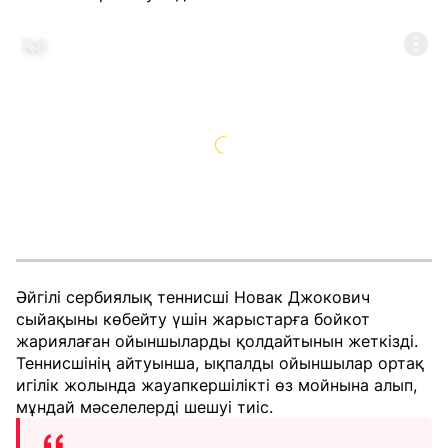
Әйгілі сербиялық теннисші Новак Джокович
сыйақыны көбейту үшін жарыстарға бойкот
жариялаған ойыншыларды қолдайтынын жеткізді.
Теннисшінің айтуынша, ықпалды ойыншылар ортақ
игілік жолында жауапкершілікті өз мойнына алып,
мұндай мәселелерді шешуі тиіс.