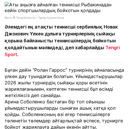
Фото © Tengrinews.kz / Тұрар Қазанғапов
Әлемдегі ең атақты теннисші сербиялық Новак
Джокович Үлкен дулыға турнирлерінің сыйақы
қорына байланысты теннисшілердің бойкотын
қолдайтынын мәлімдеді, деп хабарлайды
Tengri
Sport
.
Бұған дейін "Ролан Гаррос" турнирінің айналасында
үлкен дау туындаған болатын. Ұйымдастырушылар
2026 жылы турнирдің сыйақы қоры өсетінін
жариялағанымен, көптеген теннисші бұл өсімді
жеткіліксіз деп санайды.
Арина Соболенко бастаған бір топ ойыншы
ұйымдастырушыларды сынаған ашық хатқа қол
қойды. Соболенконың өзі егер теннисшілерге
төленетін төлемдер айтарлықтай өспесе, турнирге
бойкот жариялауға дайын екенін айтты.