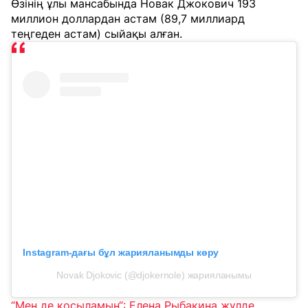
Өзінің ұлы мансабында Новак Джокович 193
миллион доллардан астам (89,7 миллиард
теңгеден астам) сыйақы алған.
Instagram-дағы бұл жарияланымды көру
Novak Djokovic (@djokernole) жарияланымы
“Мен де қосыламын“: Елена Рыбакина жүлде