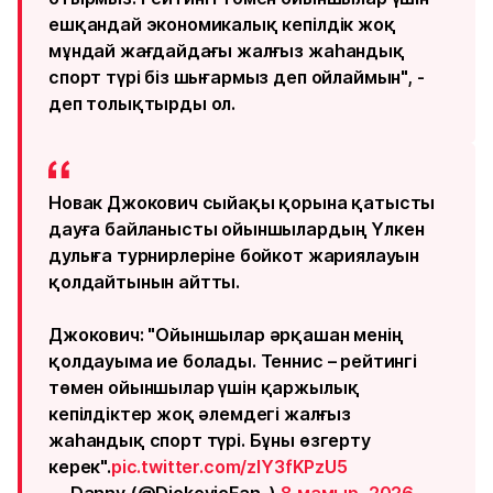
ешқандай экономикалық кепілдік жоқ
мұндай жағдайдағы жалғыз жаһандық
спорт түрі біз шығармыз деп ойлаймын", -
деп толықтырды ол.
Новак Джокович сыйақы қорына қатысты
дауға байланысты ойыншылардың Үлкен
дулыға турнирлеріне бойкот жариялауын
қолдайтынын айтты.
Джокович: "Ойыншылар әрқашан менің
қолдауыма ие болады. Теннис – рейтингі
төмен ойыншылар үшін қаржылық
кепілдіктер жоқ әлемдегі жалғыз
жаһандық спорт түрі. Бұны өзгерту
керек".
pic.twitter.com/zIY3fKPzU5