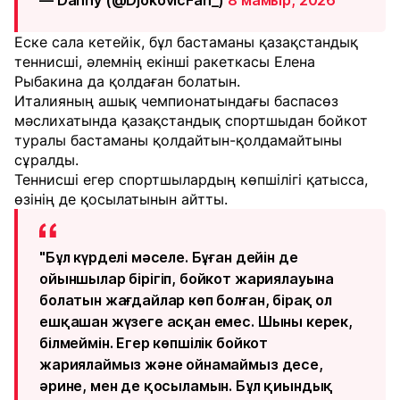
— Danny (@DjokovicFan_)
8 мамыр, 2026
Еске сала кетейік, бұл бастаманы қазақстандық
теннисші, әлемнің екінші ракеткасы Елена
Рыбакина да қолдаған болатын.
Италияның ашық чемпионатындағы баспасөз
мәслихатында қазақстандық спортшыдан бойкот
туралы бастаманы қолдайтын-қолдамайтыны
сұралды.
Теннисші егер спортшылардың көпшілігі қатысса,
өзінің де қосылатынын айтты.
"Бұл күрделі мәселе. Бұған дейін де
ойыншылар бірігіп, бойкот жариялауына
болатын жағдайлар көп болған, бірақ ол
ешқашан жүзеге асқан емес. Шыны керек,
білмеймін. Егер көпшілік бойкот
жариялаймыз және ойнамаймыз десе,
әрине, мен де қосыламын. Бұл қиындық