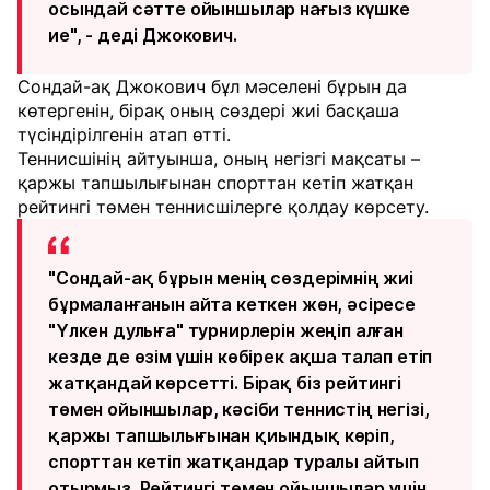
осындай сәтте ойыншылар нағыз күшке
ие", - деді Джокович.
Сондай-ақ Джокович бұл мәселені бұрын да
көтергенін, бірақ оның сөздері жиі басқаша
түсіндірілгенін атап өтті.
Теннисшінің айтуынша, оның негізгі мақсаты –
қаржы тапшылығынан спорттан кетіп жатқан
рейтингі төмен теннисшілерге қолдау көрсету.
"Сондай-ақ бұрын менің сөздерімнің жиі
бұрмаланғанын айта кеткен жөн, әсіресе
"Үлкен дулыға" турнирлерін жеңіп алған
кезде де өзім үшін көбірек ақша талап етіп
жатқандай көрсетті. Бірақ біз рейтингі
төмен ойыншылар, кәсіби теннистің негізі,
қаржы тапшылығынан қиындық көріп,
спорттан кетіп жатқандар туралы айтып
отырмыз. Рейтингі төмен ойыншылар үшін