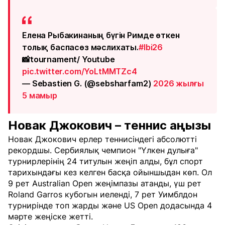
Елена Рыбакинаның бүгін Римде өткен
толық баспасөз мәслихаты.
#Ibi26
📸tournament/ Youtube
pic.twitter.com/YoLtMMTZc4
— Sebastien G. (@sebsharfam2)
2026 жылғы
5 мамыр
Новак Джокович – теннис аңызы
Новак Джокович ерлер теннисіндегі абсолютті
рекордшы. Сербиялық чемпион "Үлкен дулыға"
турнирлерінің 24 титулын жеңіп алды, бұл спорт
тарихындағы кез келген басқа ойыншыдан көп. Ол
9 рет Australian Open жеңімпазы атанды, үш рет
Roland Garros кубогын иеленді, 7 рет Уимблдон
турнирінде топ жарды және US Open додасында 4
мәрте жеңіске жетті.