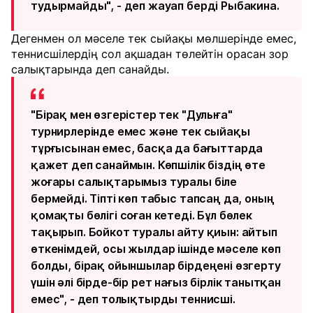
тудырмайды", - деп жауап берді Рыбакина.
Дегенмен ол мәселе тек сыйақы мөлшерінде емес,
теннисшілердің сол ақшадан төлейтін орасан зор
салықтарында деп санайды.
"Бірақ мен өзгерістер тек "Дулыға"
турнирлерінде емес және тек сыйақы
тұрғысынан емес, басқа да бағыттарда
қажет деп санаймын. Көпшілік біздің өте
жоғары салықтарымыз туралы біле
бермейді. Тіпті көп табыс тапсаң да, оның
қомақты бөлігі соған кетеді. Бұл бөлек
тақырып. Бойкот туралы айту қиын: айтып
өткенімдей, осы жылдар ішінде мәселе көп
болды, бірақ ойыншылар бірдеңені өзгерту
үшін әлі бірде-бір рет нағыз бірлік танытқан
емес", - деп толықтырды теннисші.