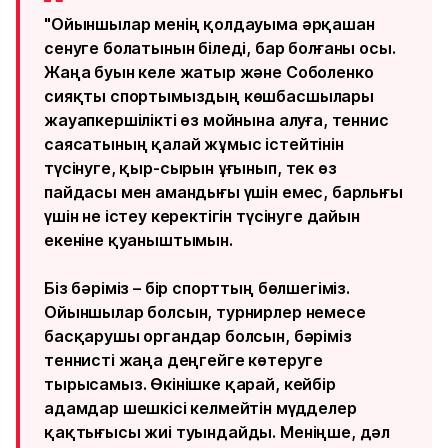
"Ойыншылар менің қолдауыма әрқашан
сенуге болатынын біледі, бар болғаны осы.
Жаңа буын келе жатыр және Соболенко
сияқты спортымыздың көшбасшылары
жауапкершілікті өз мойнына алуға, теннис
саясатының қалай жұмыс істейтінін
түсінуге, қыр-сырын ұғынып, тек өз
пайдасы мен амандығы үшін емес, барлығы
үшін не істеу керектігін түсінуге дайын
екеніне қуаныштымын.
Біз бәріміз – бір спорттың бөлшегіміз.
Ойыншылар болсын, турнирлер немесе
басқарушы органдар болсын, бәріміз
теннисті жаңа деңгейге көтеруге
тырысамыз. Өкінішке қарай, кейбір
адамдар шешкісі келмейтін мүдделер
қақтығысы жиі туындайды. Меніңше, дәл