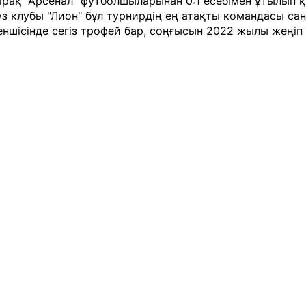
ірақ "Арсенал" футболшыларынан 0:1 есебімен ұтылып қа
з клубы "Лион" бұл турнирдің ең атақты командасы са
ншісінде сегіз трофей бар, соңғысын 2022 жылы жеңіп 