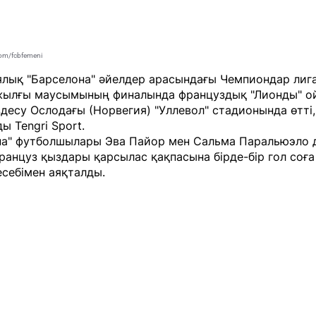
com/fcbfemeni
ялық "Барселона" әйелдер арасындағы Чемпиондар ли
жылғы маусымының финалында француздық "Лионды" о
здесу Ослодағы (Норвегия) "Уллевол" стадионында өтті,
йды
Tengri Sport
.
на" футболшылары Эва Пайор мен Сальма Паральюэло 
ранцуз қыздары қарсылас қақпасына бірде-бір гол соға
есебімен аяқталды.