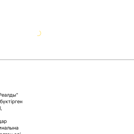
Реалды"
 бүктірген
,
дар
финалына