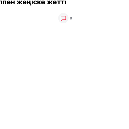
еппен жеңіске жетті
0