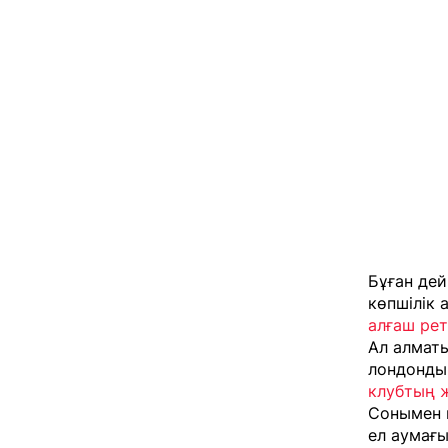
Бұған дей
көпшілік 
алғаш рет
Ал алмат
лондондық
клубтың 
Сонымен 
ел аумағ