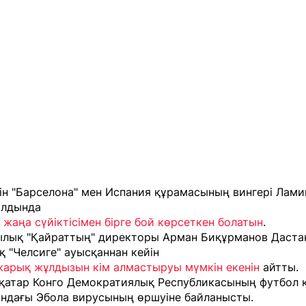
ін "Барселона" мен Испания құрамасының вингері Лам
алдында
 жаңа сүйіктісімен бірге бой көрсеткен болатын
.
ылық "Қайраттың" директоры Арман Биқұрманов Даста
 "Челсиге" ауысқаннан кейін
жарық жұлдызын кім алмастыруы мүмкін екенін
айтты.
қатар Конго Демократиялық Республикасының футбол 
ындағы Эбола вирусының өршуіне байланысты
.