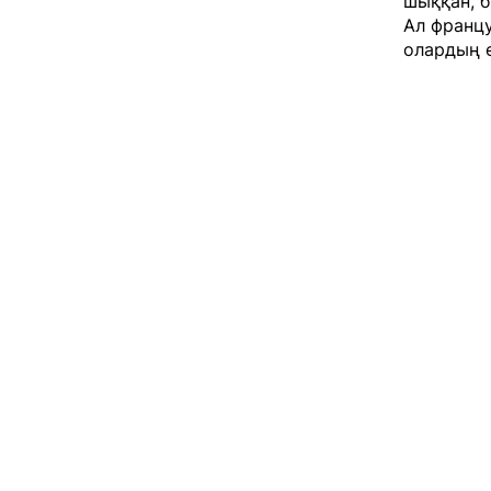
шыққан, б
Ал францу
олардың е