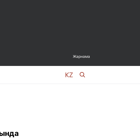
Жарнама
лында