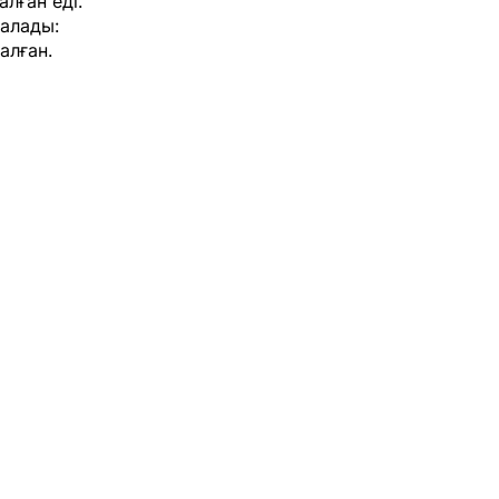
лған еді.
налады:
алған.