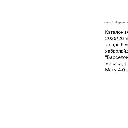
Фото: instagram.
Каталони
2025/26 
жеңді. Ке
хабарла
"Барсело
жасаса, ф
Матч 4:0 