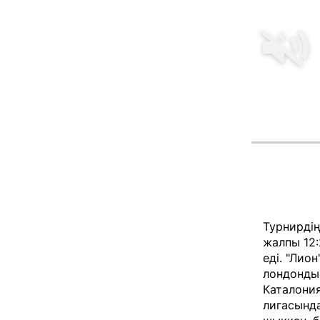
Турнирдің
жалпы 12:
еді. "Лио
лондондық
Каталония
лигасында