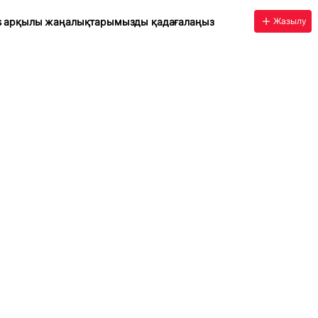
s арқылы жаңалықтарымызды қадағалаңыз
Жазылу