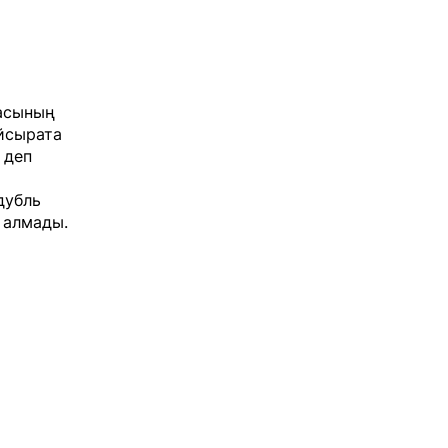
гасының
йсырата
 деп
дубль
 алмады.