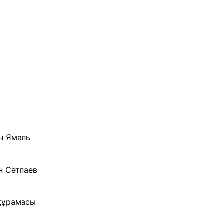
ин Ямаль
н Сәтпаев
құрамасы