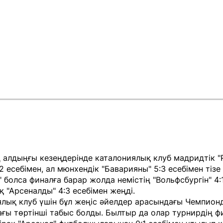
 алдыңғы кезеңдерінде каталониялық клуб мадридтік "
2 есебімен, ал мюнхендік "Баварияны" 5:3 есебімен тізе
н" болса финалға барар жолда немістің "Вольфсбургін" 4:1
 "Арсеналды" 4:3 есебімен жеңді.
лық клуб үшін бұл жеңіс әйелдер арасындағы Чемпион
ғы төртінші табыс болды. Былтыр да олар турнирдің 