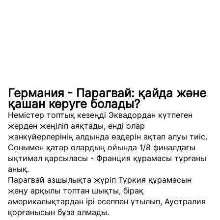
Германия - Парагвай: қайда және
қашан көруге болады?
Немістер топтық кезеңді Эквадордан күтпеген
жерден жеңіліп аяқтады, енді олар
жанкүйерлерінің алдында өздерін ақтап алуы тиіс.
Сонымен қатар олардың ойында 1/8 финалдағы
ықтимал қарсыласы - Франция құрамасы тұрғаны
анық.
Парагвай азшылықта жүріп Түркия құрамасын
жеңу арқылы топтан шықты, бірақ
америкалықтардан ірі есеппен ұтылып, Аустралия
қорғанысын бұза алмады.