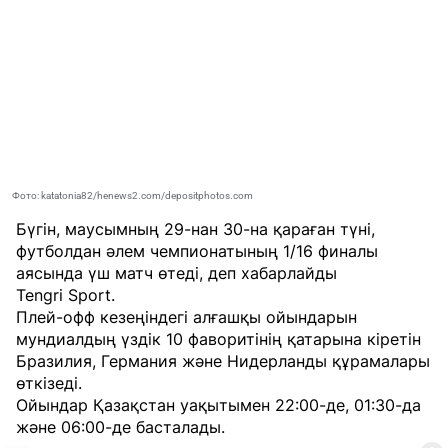
Фото: katatonia82/henews2.com/depositphotos.com
Бүгін, маусымның 29-нан 30-на қараған түні,
футболдан әлем чемпионатының 1/16 финалы
аясында үш матч өтеді, деп хабарлайды
Tengri Sport
.
Плей-офф кезеңіндегі алғашқы ойындарын
мундиалдың үздік 10 фаворитінің қатарына кіретін
Бразилия, Германия және Нидерланды құрамалары
өткізеді.
Ойындар Қазақстан уақытымен 22:00-де, 01:30-да
және 06:00-де басталады.