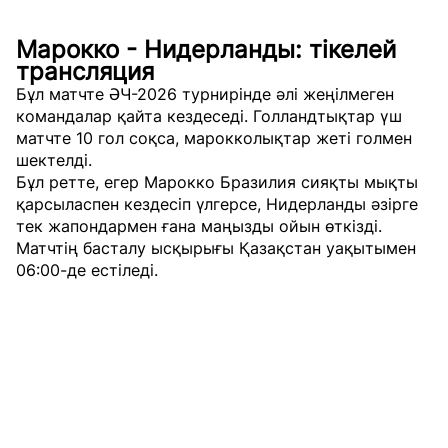
Марокко - Нидерланды: тікелей
трансляция
Бұл матчте ӘЧ-2026 турнирінде әлі жеңілмеген
командалар қайта кездеседі. Голландтықтар үш
матчте 10 гол соқса, марокколықтар жеті голмен
шектелді.
Бұл ретте, егер Марокко Бразилия сияқты мықты
қарсыласпен кездесіп үлгерсе, Нидерланды әзірге
тек жапондармен ғана маңызды ойын өткізді.
Матчтің басталу ысқырығы Қазақстан уақытымен
06:00-де естіледі.