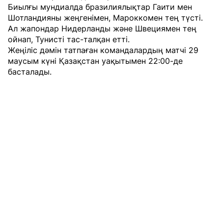
Биылғы мундиалда бразилиялықтар Гаити мен
Шотландияны жеңгенімен, Мароккомен тең түсті.
Ал жапондар Нидерланды және Швециямен тең
ойнап, Тунисті тас-талқан етті.
Жеңіліс дәмін татпаған командалардың матчі 29
маусым күні Қазақстан уақытымен 22:00-де
басталады.