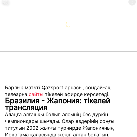
Барлық матчті Qazsport арнасы, сондай-ақ
телеарна
сайты
тікелей эфирде көрсетеді.
Бразилия - Жапония: тікелей
трансляция
Алаңға алғашқы болып әлемнің бес дүркін
чемпиондары шығады. Олар өздерінің соңғы
титулын 2002 жылғы турнирде Жапонияның
Иокогама қаласында жеңіп алған болатын.