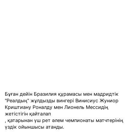
Бұған дейін Бразилия құрамасы мен мадридтік
"Реалдың" жұлдызды вингері Винисиус Жуниор
Криштиану Роналду мен Лионель Мессидің
жетістігін қайталап
, қатарынан үш рет әлем чемпионаты матчтерінің
үздік ойыншысы атанды.