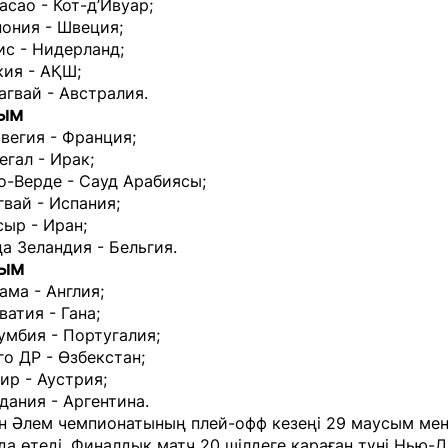
асао - Кот-д’Ивуар;
ония - Швеция;
ис - Нидерланд;
кия - АҚШ;
агвай - Австралия.
сым
вегия - Франция;
егал - Ирак;
о-Верде - Сауд Арабиясы;
гвай - Испания;
ыр - Иран;
а Зеландия - Бельгия.
сым
ама - Англия;
ватия - Гана;
умбия - Португалия;
го ДР - Өзбекстан;
ир - Аустрия;
дания - Аргентина.
н Әлем чемпионатының плей-офф кезеңі 29 маусым мен
а өтеді. Финалдық матч 20 шілдеге қараған түні Нью-