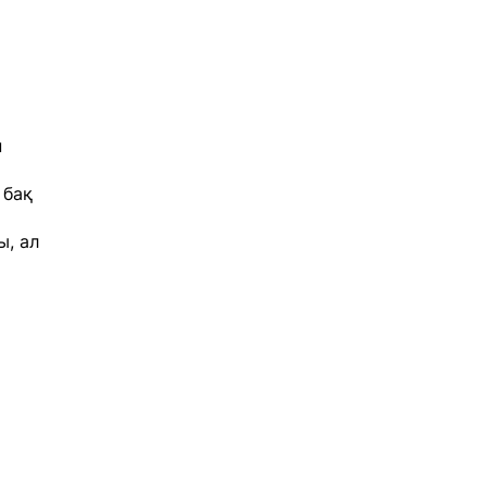
н
 бақ
ы, ал