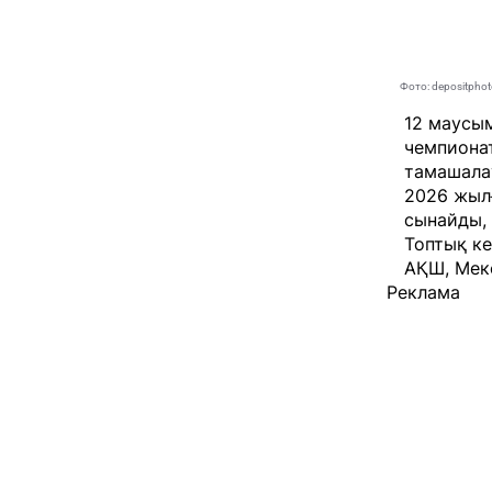
Фото: depositpho
12 маусым
чемпиона
тамашала
2026 жыл
сынайды, 
Топтық ке
АҚШ, Мекс
Реклама