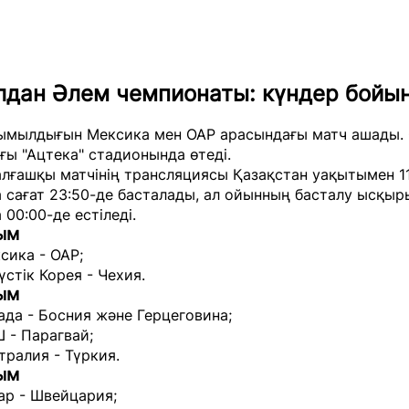
лдан Әлем чемпионаты: күндер бойы
ымылдығын Мексика мен ОАР арасындағы матч ашады.
ы "Ацтека" стадионында өтеді.
лғашқы матчінің трансляциясы Қазақстан уақытымен 1
сағат 23:50-де басталады, ал ойынның басталу ысқыр
00:00-де естіледі.
ым
сика - ОАР;
үстік Корея - Чехия.
ым
ада - Босния және Герцеговина;
 - Парагвай;
тралия - Түркия.
ым
ар - Швейцария;