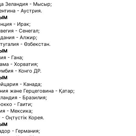
ңа Зеландия - Мысыр;
ентина - Аустрия.
сым
нция - Ирак;
вегия - Сенегал;
дания - Алжир;
тугалия - Өзбекстан.
сым
ия - Гана;
ама - Хорватия;
умбия - Конго ДР.
сым
йцария - Канада;
ния және Герцеговина - Қатар;
ландия - Бразилия;
окко - Гаити;
ия - Мексика;
 - Оңтүстік Корея.
сым
адор - Германия;