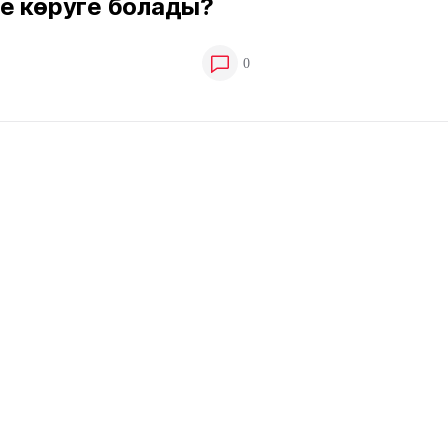
е көруге болады?
0