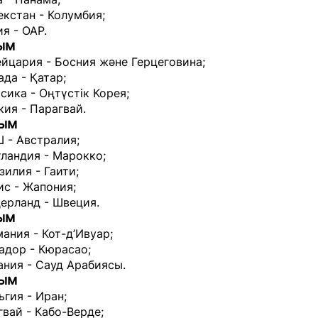
екстан - Колумбия;
ия - ОАР.
ым
йцария - Босния және Герцеговина;
ада - Қатар;
сика - Оңтүстік Корея;
кия - Парагвай.
сым
 - Австралия;
ландия - Марокко;
зилия - Гаити;
ис - Жапония;
ерланд - Швеция.
ым
мания - Кот-д’Ивуар;
адор - Кюрасао;
ания - Сауд Арабиясы.
сым
ьгия - Иран;
гвай - Кабо-Верде;