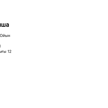
нша
 Ойын
1
ығы 12