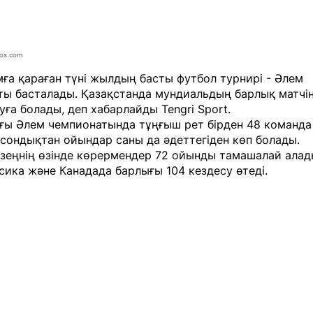
tos.com
ға қараған түні жылдың басты футбол турнирі - Әлем
ты басталады. Қазақстанда мундиальдың барлық матчі
уға болады, деп хабарлайды
Tengri Sport.
ғы Әлем чемпионатында тұңғыш рет бірден 48 команда
сондықтан ойындар саны да әдеттегіден көп болады.
зеңнің өзінде көрермендер 72 ойынды тамашалай алад
ика және Канадада барлығы 104 кездесу өтеді.