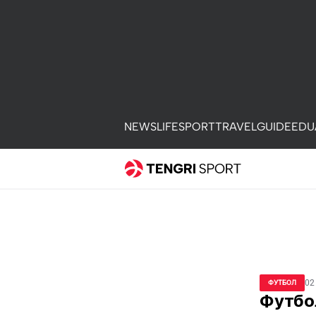
NEWS
LIFE
SPORT
TRAVEL
GUIDE
EDU
02
ФУТБОЛ
Футбо