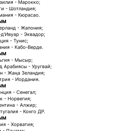
зилия - Марокко;
ти - Шотландия;
мания - Кюрасао.
ым
ерланд - Жапония;
-д’Ивуар - Эквадор;
ция - Тунис;
ания - Кабо-Верде.
ым
ьгия - Мысыр;
д Арабиясы - Уругвай;
н - Жаңа Зеландия;
трия - Иордания.
ым
нция - Сенегал;
к - Норвегия;
ентина - Алжир;
тугалия - Конго ДР.
ым
лия - Хорватия;
а - Панама;