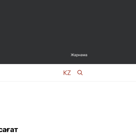
Жарнама
сағат