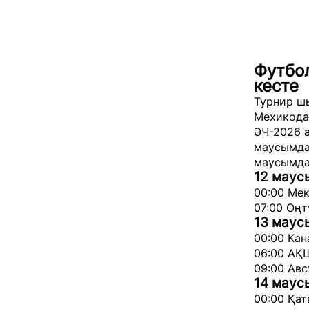
Футбо
кесте
Турнир ш
Мехикодағ
ӘЧ-2026 а
маусымда 
маусымда 
12 маус
00:00 Мек
07:00 Оңт
13 маус
00:00 Кан
06:00 АҚШ
09:00 Авс
14 маус
00:00 Қат