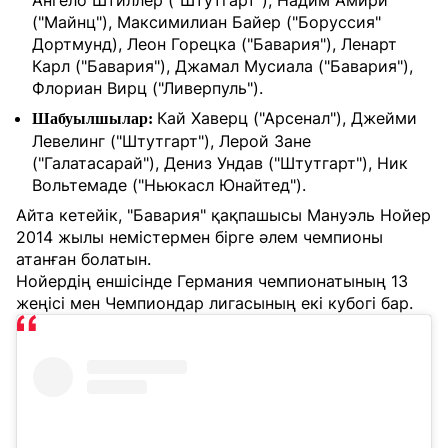
Ангело Штиллер ("Штутгарт"), Надим Амири
("Майнц"), Максимилиан Байер ("Боруссия"
Дортмунд), Леон Горецка ("Бавария"), Ленарт
Карл ("Бавария"), Джамал Мусиала ("Бавария"),
Флориан Вирц ("Ливерпуль").
Кай Хаверц ("Арсенал"), Джейми
Шабуылшылар:
Левелинг ("Штутгарт"), Лерой Зане
("Галатасарай"), Дениз Ундав ("Штутгарт"), Ник
Вольтемаде ("Ньюкасл Юнайтед").
Айта кетейік, "Бавария" қақпашысы Мануэль Нойер
2014 жылы немістермен бірге әлем чемпионы
атанған болатын.
Нойердің еншісінде Германия чемпионатының 13
жеңісі мен Чемпиондар лигасының екі кубогі бар.