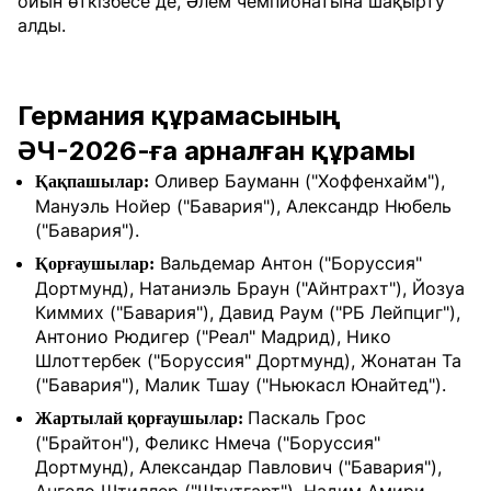
ойын өткізбесе де, Әлем чемпионатына шақырту
алды.
Германия құрамасының
ӘЧ-2026-ға арналған құрамы
Оливер Бауманн ("Хоффенхайм"),
Қақпашылар:
Мануэль Нойер ("Бавария"), Александр Нюбель
("Бавария").
Вальдемар Антон ("Боруссия"
Қорғаушылар:
Дортмунд), Натаниэль Браун ("Айнтрахт"), Йозуа
Киммих ("Бавария"), Давид Раум ("РБ Лейпциг"),
Антонио Рюдигер ("Реал" Мадрид), Нико
Шлоттербек ("Боруссия" Дортмунд), Жонатан Та
("Бавария"), Малик Тшау ("Ньюкасл Юнайтед").
Паскаль Грос
Жартылай қорғаушылар:
("Брайтон"), Феликс Нмеча ("Боруссия"
Дортмунд), Александар Павлович ("Бавария"),