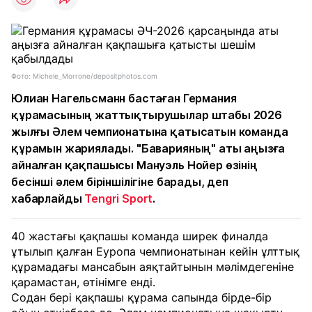
Фото: Michele_Morrone/depositphotos.com
Юлиан Нагельсманн бастаған Германия
құрамасының жаттықтырушылар штабы 2026
жылғы Әлем чемпионатына қатысатын команда
құрамын жариялады. "Баварияның" аты аңызға
айналған қақпашысы Мануэль Нойер өзінің
бесінші әлем біріншілігіне барады, деп
хабарлайды
Tengri Sport
.
40 жастағы қақпашы команда ширек финалда
ұтылып қалған Еуропа чемпионатынан кейін ұлттық
құрамадағы мансабын аяқтайтынын мәлімдегеніне
қарамастан, өтінімге енді.
Содан бері қақпашы құрама сапында бірде-бір