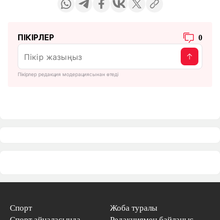
ПІКІРЛЕР
0
Пікірлер редакция модерациясынан өтеді
Спорт
Жоба туралы
Спорт айналасында
Редакциямен байланыс