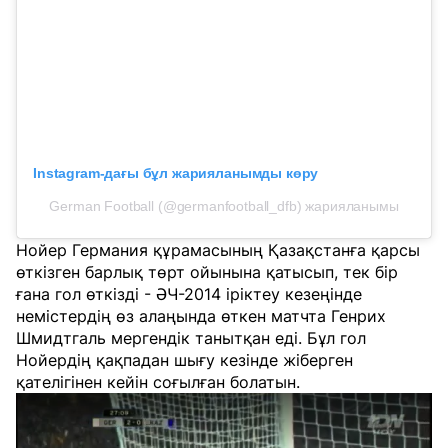
Instagram-дағы бұл жарияланымды көру
German Football (@germanfootball_dfb) жарияланымы
Нойер Германия құрамасының Қазақстанға қарсы
өткізген барлық төрт ойынына қатысып, тек бір
ғана гол өткізді - ӘЧ-2014 іріктеу кезеңінде
немістердің өз алаңында өткен матчта Генрих
Шмидтгаль мергендік танытқан еді. Бұл гол
Нойердің қақпадан шығу кезінде жіберген
қателігінен кейін соғылған болатын.