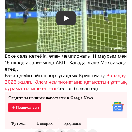
Смотреть видео YouTube
Еске сала кетейік, әлем чемпионаты 11 маусым мен
19 шілде аралығында АҚШ, Канада және Мексикада
өтеді.
Бұған дейін әйгілі португалдық Криштиану
Роналду
2026 жылғы Әлем чемпионатына қатысатын ұлттық
құрама тізіміне енгені
белгілі болған еді.
Следите за нашими новостями в Google News
Подписаться
Футбол
Бавария
қақпашы