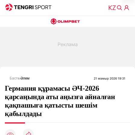
Басты
Әлем
21 мамыр 2026 19:31
Германия құрамасы ӘЧ-2026
қарсаңында аты аңызға айналған
қақпашыға қатысты шешім
қабылдады