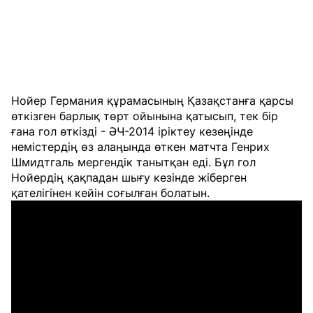
Нойер Германия құрамасының Қазақстанға қарсы
өткізген барлық төрт ойынына қатысып, тек бір
ғана гол өткізді - ӘЧ-2014 іріктеу кезеңінде
немістердің өз алаңында өткен матчта Генрих
Шмидтгаль мергендік танытқан еді. Бұл гол
Нойердің қақпадан шығу кезінде жіберген
қателігінен кейін соғылған болатын.