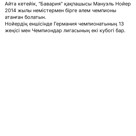
Айта кетейік, "Бавария" қақпашысы Мануэль Нойер
2014 жылы немістермен бірге әлем чемпионы
атанған болатын.
Нойердің еншісінде Германия чемпионатының 13
жеңісі мен Чемпиондар лигасының екі кубогі бар.