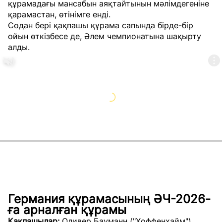
құрамадағы мансабын аяқтайтынын мәлімдегеніне
қарамастан, өтінімге енді.
Содан бері қақпашы құрама сапында бірде-бір
ойын өткізбесе де, Әлем чемпионатына шақырту
алды.
Германия құрамасының ӘЧ-2026-
ға арналған құрамы
Қақпашылар:
Оливер Бауманн ("Хоффенхайм"),