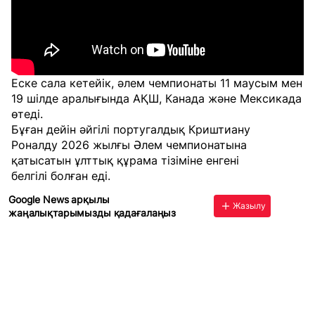
Еске сала кетейік, әлем чемпионаты 11 маусым мен
19 шілде аралығында АҚШ, Канада және Мексикада
өтеді.
Бұған дейін әйгілі португалдық Криштиану
Роналду 2026 жылғы Әлем чемпионатына
қатысатын ұлттық құрама тізіміне енгені
белгілі болған еді.
Google News арқылы
Жазылу
жаңалықтарымызды қадағалаңыз