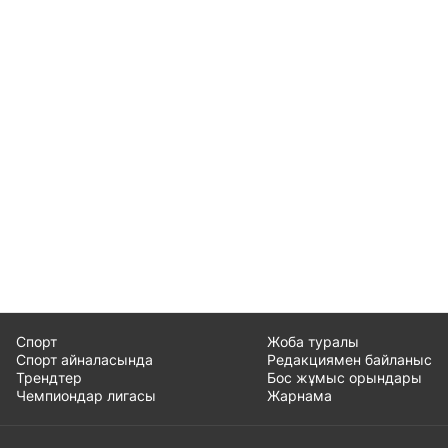
Спорт
Жоба туралы
Спорт айналасында
Редакциямен байланыс
Трендтер
Бос жұмыс орындары
Чемпиондар лигасы
Жарнама