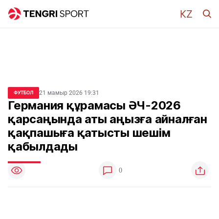
21 мамыр 2026 19:31
ФУТБОЛ
Германия құрамасы ӘЧ-2026
қарсаңында аты аңызға айналған
қақпашыға қатысты шешім
қабылдады
0