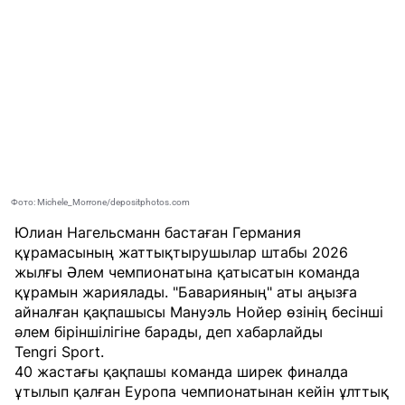
Фото: Michele_Morrone/depositphotos.com
Юлиан Нагельсманн бастаған Германия
құрамасының жаттықтырушылар штабы 2026
жылғы Әлем чемпионатына қатысатын команда
құрамын жариялады. "Баварияның" аты аңызға
айналған қақпашысы Мануэль Нойер өзінің бесінші
әлем біріншілігіне барады, деп хабарлайды
Tengri Sport
.
40 жастағы қақпашы команда ширек финалда
ұтылып қалған Еуропа чемпионатынан кейін ұлттық