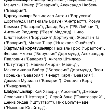
Мануэль Нойер ("Бавария"), Александр Нюбель
("Бавария").
Қорғаушылар:
Вальдемар Антон ("Боруссия"
Дортмунд), Натаниэль Браун ("Айнтрахт"), Йозуа
Киммих ("Бавария"), Давид Раум ("РБ Лейпциг"),
Антонио Рюдигер ("Реал" Мадрид), Нико
Шлоттербек ("Боруссия" Дортмунд), Жонатан Та
("Бавария"), Малик Тшау ("Ньюкасл Юнайтед").
Жартылай қорғаушылар:
Паскаль Грос ("Брайтон"),
Феликс Нмеча ("Боруссия" Дортмунд), Александар
Павлович ("Бавария"), Ангело Штиллер
("Штутгарт"), Надим Амири ("Майнц"),
Максимилиан Байер ("Боруссия" Дортмунд), Леон
Горецка ("Бавария"), Ленарт Карл ("Бавария"),
Джамал Мусиала ("Бавария"), Флориан Вирц
("Ливерпуль").
Шабуылшылар:
Кай Хаверц ("Арсенал"), Джейми
Левелинг ("Штутгарт"), Лерой Зане ("Галатасарай"),
Дениз Ундав ("Штутгарт"), Ник Вольтемаде
("Ньюкасл Юнайтед").