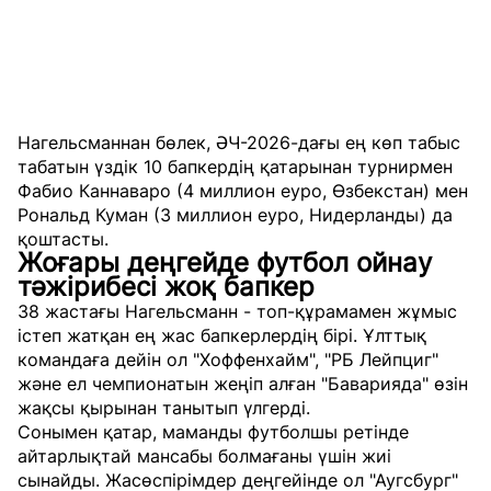
Нагельсманнан бөлек, ӘЧ-2026-дағы ең көп табыс
табатын үздік 10 бапкердің қатарынан турнирмен
Фабио Каннаваро (4 миллион еуро, Өзбекстан) мен
Рональд Куман (3 миллион еуро, Нидерланды) да
қоштасты.
Жоғары деңгейде футбол ойнау
тәжірибесі жоқ бапкер
38 жастағы Нагельсманн - топ-құрамамен жұмыс
істеп жатқан ең жас бапкерлердің бірі. Ұлттық
командаға дейін ол "Хоффенхайм", "РБ Лейпциг"
және ел чемпионатын жеңіп алған "Баварияда" өзін
жақсы қырынан танытып үлгерді.
Сонымен қатар, маманды футболшы ретінде
айтарлықтай мансабы болмағаны үшін жиі
сынайды. Жасөспірімдер деңгейінде ол "Аугсбург"