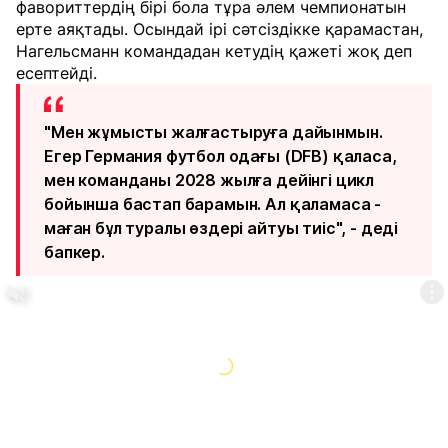
фавориттердің бірі бола тұра әлем чемпионатын
ерте аяқтады. Осындай ірі сәтсіздікке қарамастан,
Нагельсманн командадан кетудің қажеті жоқ деп
есептейді.
"Мен жұмысты жалғастыруға дайынмын.
Егер Германия футбол одағы (DFB) қаласа,
мен команданы 2028 жылға дейінгі цикл
бойынша бастап барамын. Ал қаламаса -
маған бұл туралы өздері айтуы тиіс", - деді
бапкер.