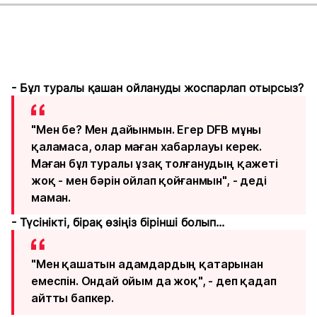
- Бұл туралы қашан ойлануды жоспарлап отырсыз?
"Мен бе? Мен дайынмын. Егер DFB мұны
қаламаса, олар маған хабарлауы керек.
Маған бұл туралы ұзақ толғанудың қажеті
жоқ - мен бәрін ойлап қойғанмын", - деді
маман.
- Түсінікті, бірақ өзіңіз бірінші болып...
"Мен қашатын адамдардың қатарынан
емеспін. Ондай ойым да жоқ", - деп қадап
айтты бапкер.