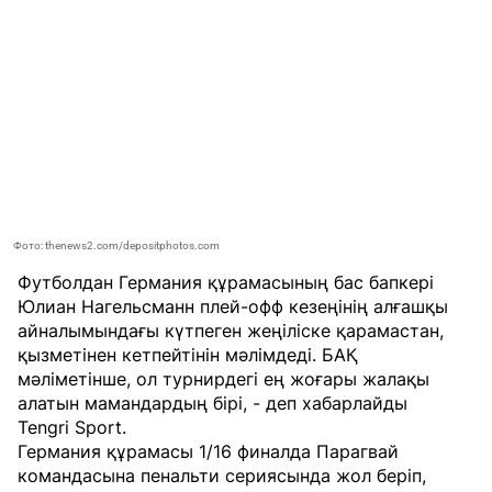
Фото: thenews2.com/depositphotos.com
Футболдан Германия құрамасының бас бапкері
Юлиан Нагельсманн плей-офф кезеңінің алғашқы
айналымындағы күтпеген жеңіліске қарамастан,
қызметінен кетпейтінін мәлімдеді. БАҚ
мәліметінше, ол турнирдегі ең жоғары жалақы
алатын мамандардың бірі, - деп хабарлайды
Tengri Sport
.
Германия құрамасы 1/16 финалда Парагвай
командасына пенальти сериясында жол беріп,