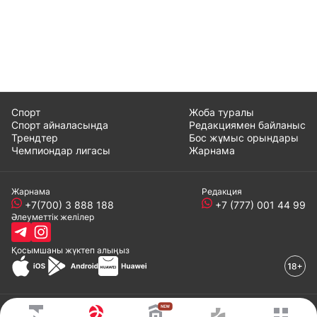
Спорт
Жоба туралы
Спорт айналасында
Редакциямен байланыс
Трендтер
Бос жұмыс орындары
Чемпиондар лигасы
Жарнама
Жарнама
Редакция
+7(700) 3 888 188
+7 (777) 001 44 99
Әлеуметтік желілер
Қосымшаны
жүктеп алыңыз
© 2008-2024 ТОО «EML»