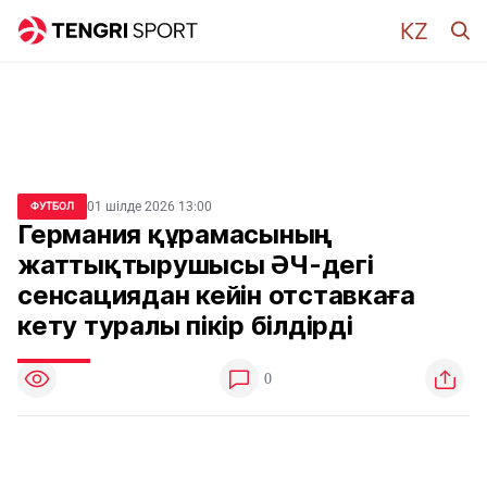
01 шілде 2026 13:00
ФУТБОЛ
Германия құрамасының
жаттықтырушысы ӘЧ-дегі
сенсациядан кейін отставкаға
кету туралы пікір білдірді
0