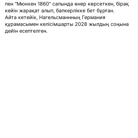
пен "Мюнхен 1860" сапында өнер көрсеткен, бірақ
кейін жарақат алып, бапкерлікке бет бұрған.
Айта кетейік, Нагельсманнның Германия
құрамасымен келісімшарты 2028 жылдың соңына
дейін есептелген.