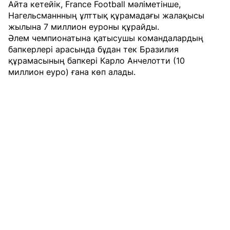
Айта кетейік, France Football мәліметінше,
Нагельсманнның ұлттық құрамадағы жалақысы
жылына 7 миллион еуроны құрайды.
Әлем чемпионатына қатысушы командалардың
бапкерлері арасында бұдан тек Бразилия
құрамасының бапкері Карло Анчелотти (10
миллион еуро) ғана көп алады.