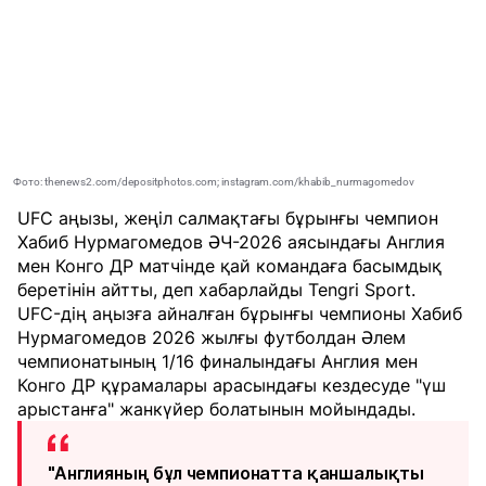
Фото: thenews2.com/depositphotos.com; instagram.com/khabib_nurmagomedov
UFC аңызы, жеңіл салмақтағы бұрынғы чемпион
Хабиб Нурмагомедов ӘЧ-2026 аясындағы Англия
мен Конго ДР матчінде қай командаға басымдық
беретінін айтты, деп хабарлайды
Tengri Sport
.
UFC-дің аңызға айналған бұрынғы чемпионы Хабиб
Нурмагомедов 2026 жылғы футболдан Әлем
чемпионатының 1/16 финалындағы Англия мен
Конго ДР құрамалары арасындағы кездесуде "үш
арыстанға" жанкүйер болатынын мойындады.
"Англияның бұл чемпионатта қаншалықты