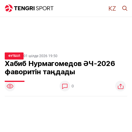
01 шілде 2026 19:50
ФУТБОЛ
Хабиб Нурмагомедов ӘЧ-2026
фаворитін таңдады
0