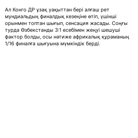
Ал Конго ДР ұзақ уақыттан бері алғаш рет
мундиальдың финалдық кезеңіне өтіп, үшінші
орынмен топтан шығып, сенсация жасады. Соңғы
турда Өзбекстанды 3:1 есебімен жеңуі шешуші
фактор болды, осы нәтиже африкалық құраманың
1/16 финалға шығуына мүмкіндік берді.