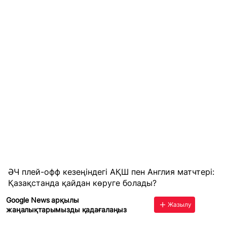
ӘЧ плей-офф кезеңіндегі АҚШ пен Англия матчтері:
Қазақстанда қайдан көруге болады?
Google News арқылы
Жазылу
жаңалықтарымызды қадағалаңыз