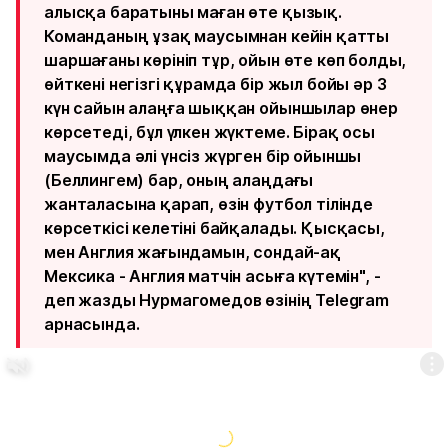
алысқа баратыны маған өте қызық.
Команданың ұзақ маусымнан кейін қатты
шаршағаны көрініп тұр, ойын өте көп болды,
өйткені негізгі құрамда бір жыл бойы әр 3
күн сайын алаңға шыққан ойыншылар өнер
көрсетеді, бұл үлкен жүктеме. Бірақ осы
маусымда әлі үнсіз жүрген бір ойыншы
(Беллингем) бар, оның алаңдағы
жанталасына қарап, өзін футбол тілінде
көрсеткісі келетіні байқалады. Қысқасы,
мен Англия жағындамын, сондай-ақ
Мексика - Англия матчін асыға күтемін", -
деп жазды Нурмагомедов өзінің Telegram
арнасында.