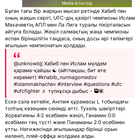
Бұған тағы бір жарқын мысал ретінде Хабиб пен
оның жақын серігі, UFC-дің қазіргі чемпионы Ислам
Махачевтің АПЛ мен Ла Лига туралы пікірталасын
айтуға болады. Жеңіл салмақтың жаңа чемпионы
испан біріншілігін таңдаса, оның досы әрі тәлімгері
ағылшын чемпионатын қолдады.
@unknowbjj
Хабиб пен Ислам мүлдем
қарама-қайшы ☯️ (айтпақшы, бит өте
керемет)
#khabib_nurmagomedov
#islammakhachev
#interview
#questions
#ufc
#ufcfighter
♬ түпнұсқа дыбыс - 🥷🏽
Еске сала кетейік, Англия құрамасы L тобындағы
топтық кезеңнен сенімді өтті. Тухель шәкірттері
Хорватияны 4:2 есебімен жеңіп, Ганамен 0:0
есебімен тең түсті және Панаманы 2:0 есебімен
ұтты. Нәтижесінде ағылшындар бірінші орын
иеленіп, плей-оффқа жолдама алды.