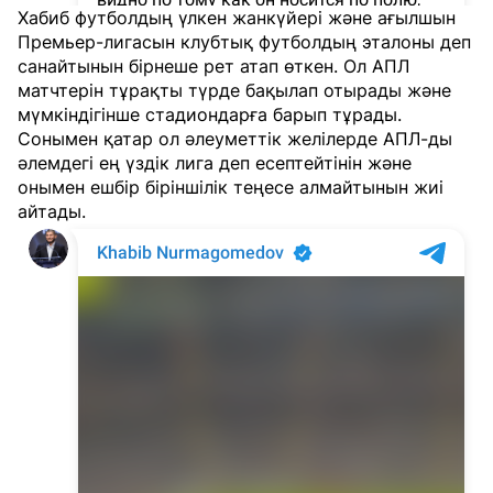
Хабиб футболдың үлкен жанкүйері және ағылшын
Премьер-лигасын клубтық футболдың эталоны деп
санайтынын бірнеше рет атап өткен. Ол АПЛ
матчтерін тұрақты түрде бақылап отырады және
мүмкіндігінше стадиондарға барып тұрады.
Сонымен қатар ол әлеуметтік желілерде АПЛ-ды
әлемдегі ең үздік лига деп есептейтінін және
онымен ешбір біріншілік теңесе алмайтынын жиі
айтады.