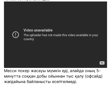
Месси покер жасауы мүмкін еді, алайда оның 5-
минутта соққан добы ойыннан тыс қалу (офсайд)
жағдайына байланысты есептелмеді.