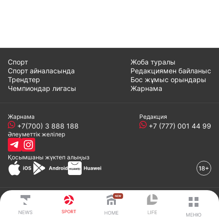
Спорт
Жоба туралы
Спорт айналасында
Редакциямен байланыс
Трендтер
Бос жұмыс орындары
Чемпиондар лигасы
Жарнама
Жарнама
Редакция
+7(700) 3 888 188
+7 (777) 001 44 99
Әлеуметтік желілер
Қосымшаны
жүктеп алыңыз
© 2008-2024 ТОО «EML»