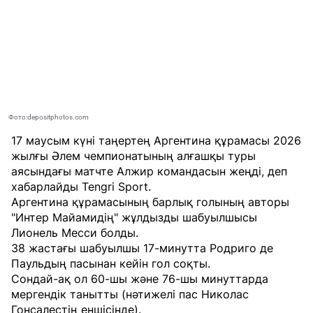
Фото:depositphotos.com
17 маусым күні таңертең Аргентина құрамасы 2026
жылғы Әлем чемпионатының алғашқы туры
аясындағы матчте Алжир командасын жеңді, деп
хабарлайды
Tengri Sport
.
Аргентина құрамасының барлық голының авторы
"Интер Майамидің" жұлдызды шабуылшысы
Лионель Месси болды.
38 жастағы шабуылшы 17-минутта Родриго де
Паульдың пасынан кейін гол соқты.
Сондай-ақ ол 60-шы және 76-шы минуттарда
мергендік танытты (нәтижелі пас Николас
Гонсалестің еншісінде).