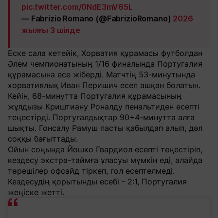
pic.twitter.com/0NdE3mV65L
— Fabrizio Romano (@FabrizioRomano)
2026
жылғы 3 шілде
Еске сала кетейік, Хорватия құрамасы футболдан
Әлем чемпионатының 1/16 финалында Португалия
құрамасына есе жіберді. Матчтің 53-минутында
хорватиялық Иван Перишич есеп ашқан болатын.
Кейін, 68-минутта Португалия құрамасының
жұлдызы Криштиану Роналду пенальтиден есепті
теңестірді. Португалдықтар 90+4-минутта алға
шықты. Гонсалу Рамуш пасты қабылдап алып, дәл
соққы бағыттады.
Ойын соңында Йошко Гвардиол есепті теңестіріп,
кездесу экстра-таймға ұласуы мүмкін еді, алайда
төрешілер офсайд тіркеп, гол есептелмеді.
Кездесудің қорытынды есебі - 2:1, Португалия
жеңіске жетті.