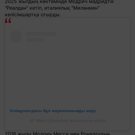
2025 жылдың көктемінде Модрич мадридтік
"Реалдан" кетіп, италиялық "Миланмен"
келісімшартқа отырды.
Instagram-дағы бұл жарияланымды көру
AC Milan (@acmilan) жариялаған жазба
2018 жылы Модрич Месси мен Роналдудың