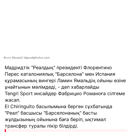
Фото: Musiu0/ depositphotos.com
Мадридтік "Реалдың" президенті Флорентино
Перес каталониялық "Барселона" мен Испания
құрамасының вингері Ламин Ямальдің ойыны өзіне
ұнайтынын мәлімдеді, - деп хабарлайды
Tengri Sport
инсайдер Фабрицио Романоға сілтеме
жасап.
El Chiringuito басылымына берген сұхбатында
"Реал" басшысы "Барселонаның" басты
жұлдызының ойынына баға беріп, ықтимал
трансфер туралы пікір білдірді.