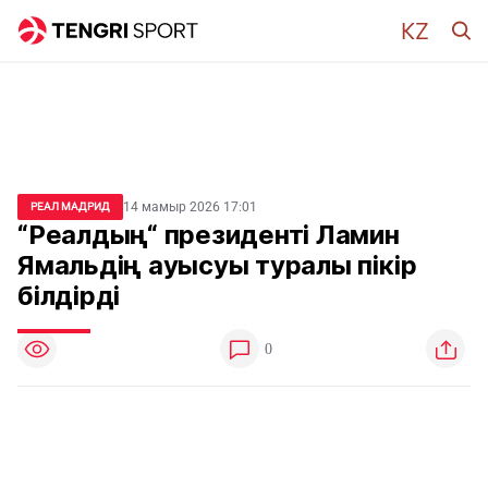
14 мамыр 2026 17:01
РЕАЛ МАДРИД
“Реалдың“ президенті Ламин
Ямальдің ауысуы туралы пікір
білдірді
0