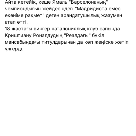
Айта кетейік, кеше Ямаль "Барселонаның"
чемпиондығын жейдесіндегі "Мадридиста емес
екеніме рақмет" деген арандатушылық жазумен
атап өтті.
18 жастағы вингер каталониялық клуб сапында
Криштиану Роналдудың "Реалдағы" бүкіл
мансабындағы титулдарынан да көп жеңіске жетіп
үлгерді.