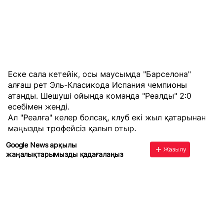
Еске сала кетейік, осы маусымда "Барселона"
алғаш рет Эль-Класикода Испания чемпионы
атанды. Шешуші ойында команда "Реалды" 2:0
есебімен жеңді.
Ал "Реалға" келер болсақ, клуб екі жыл қатарынан
маңызды трофейсіз қалып отыр.
Google News арқылы
Жазылу
жаңалықтарымызды қадағалаңыз