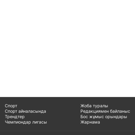
Спорт
Жоба туралы
Спорт айналасында
Редакциямен байланыс
Трендтер
Бос жұмыс орындары
Чемпиондар лигасы
Жарнама