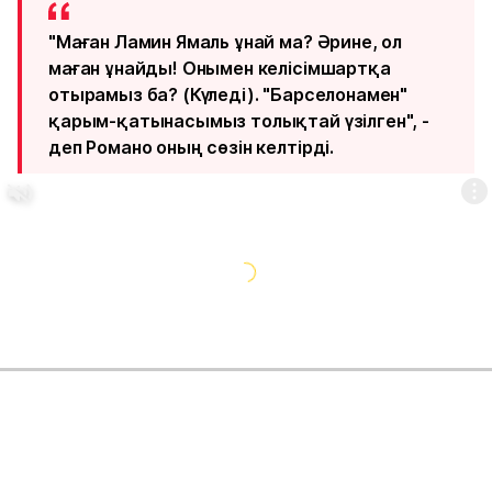
"Маған Ламин Ямаль ұнай ма? Әрине, ол
маған ұнайды! Онымен келісімшартқа
отырамыз ба? (Күледі). "Барселонамен"
қарым-қатынасымыз толықтай үзілген", -
деп Романо оның сөзін келтірді.