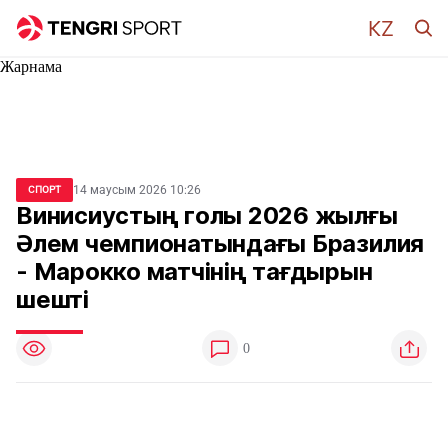
Жарнама
14 маусым 2026 10:26
СПОРТ
Винисиустың голы 2026 жылғы
Әлем чемпионатындағы Бразилия
- Марокко матчінің тағдырын
шешті
0