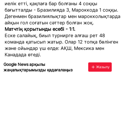
иелік етті, қақпаға бар болғаны 4 соққы
бағытталды - Бразилияда 3, Мароккода 1 соққы.
Дегенмен бразилиялықтар мен марокколықтарда
айқын гол соғатын сәттер болған жоқ.
Матчтің қорытынды есебі - 1:1.
Еске салайық, биыл турнирге алғаш рет 48
команда қатысып жатыр. Олар 12 топқа бөлінген
және ойындар үш елде: АҚШ, Мексика мен
Канадада өтеді.
Google News арқылы
Жазылу
жаңалықтарымызды қадағалаңыз