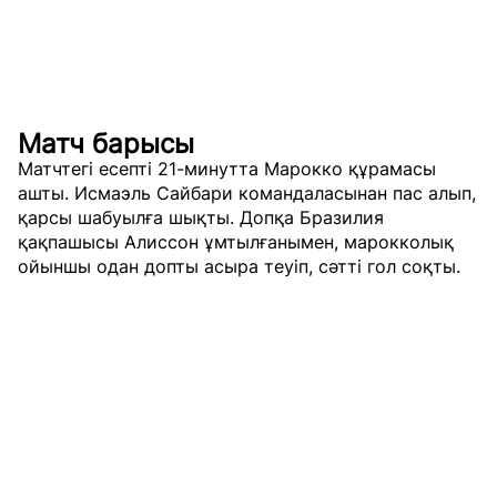
Матч барысы
Матчтегі есепті 21-минутта Марокко құрамасы
ашты. Исмаэль Сайбари командаласынан пас алып,
қарсы шабуылға шықты. Допқа Бразилия
қақпашысы Алиссон ұмтылғанымен, марокколық
ойыншы одан допты асыра теуіп, сәтті гол соқты.