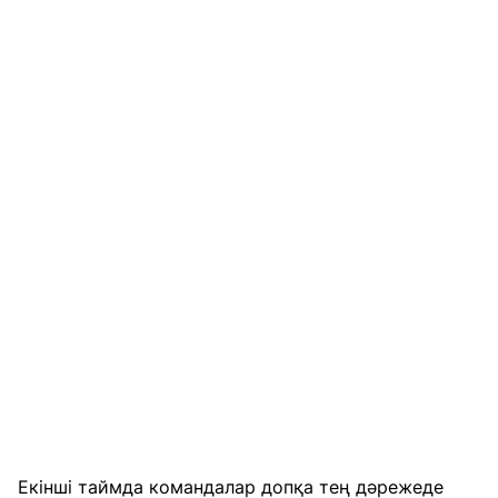
Екінші таймда командалар допқа тең дәрежеде