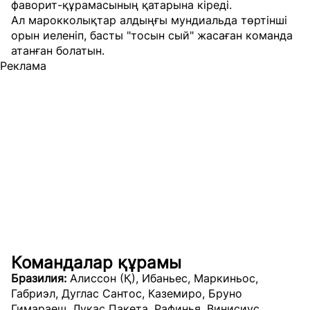
фаворит-құрамасының қатарына кіреді.
Ал марокколықтар алдыңғы мундиальда төртінші
орын иеленіп, басты "тосын сый" жасаған команда
атанған болатын.
Реклама
Командалар құрамы
Бразилия:
Алиссон (Қ), Ибаньес, Маркиньос,
Габриэл, Дуглас Сантос, Каземиро, Бруно
Гимараеш, Лукас Пакета, Рафинья, Винисиус