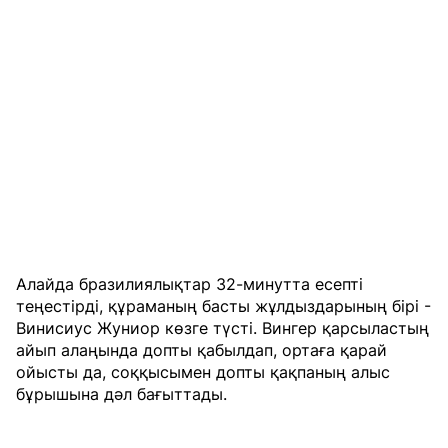
Алайда бразилиялықтар 32-минутта есепті
теңестірді, құраманың басты жұлдыздарының бірі -
Винисиус Жуниор көзге түсті. Вингер қарсыластың
айып алаңында допты қабылдап, ортаға қарай
ойысты да, соққысымен допты қақпаның алыс
бұрышына дәл бағыттады.