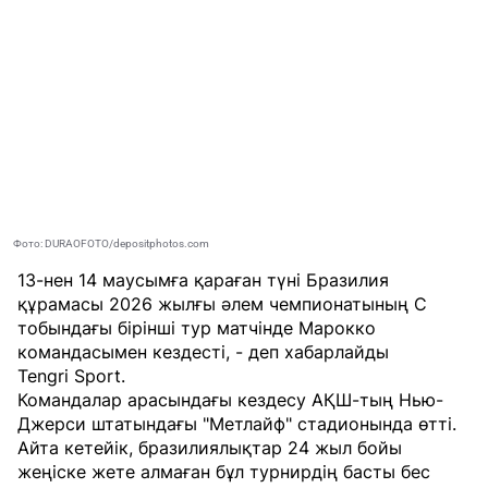
Фото: DURAOFOTO/depositphotos.com
13-нен 14 маусымға қараған түні Бразилия
құрамасы 2026 жылғы әлем чемпионатының С
тобындағы бірінші тур матчінде Марокко
командасымен кездесті, - деп хабарлайды
Tengri Sport
.
Командалар арасындағы кездесу АҚШ-тың Нью-
Джерси штатындағы "Метлайф" стадионында өтті.
Айта кетейік, бразилиялықтар 24 жыл бойы
жеңіске жете алмаған бұл турнирдің басты бес