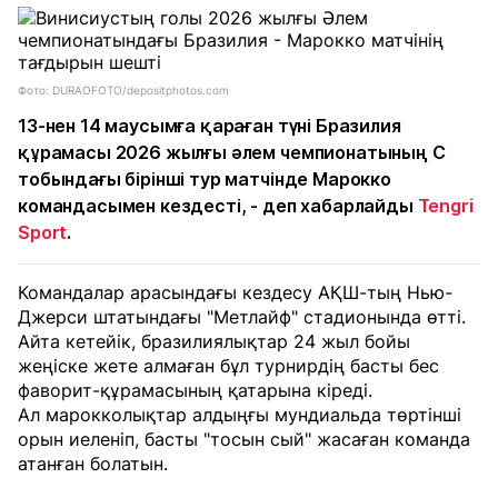
Фото: DURAOFOTO/depositphotos.com
13-нен 14 маусымға қараған түні Бразилия
құрамасы 2026 жылғы әлем чемпионатының С
тобындағы бірінші тур матчінде Марокко
командасымен кездесті, - деп хабарлайды
Tengri
Sport
.
Командалар арасындағы кездесу АҚШ-тың Нью-
Джерси штатындағы "Метлайф" стадионында өтті.
Айта кетейік, бразилиялықтар 24 жыл бойы
жеңіске жете алмаған бұл турнирдің басты бес
фаворит-құрамасының қатарына кіреді.
Ал марокколықтар алдыңғы мундиальда төртінші
орын иеленіп, басты "тосын сый" жасаған команда
атанған болатын.