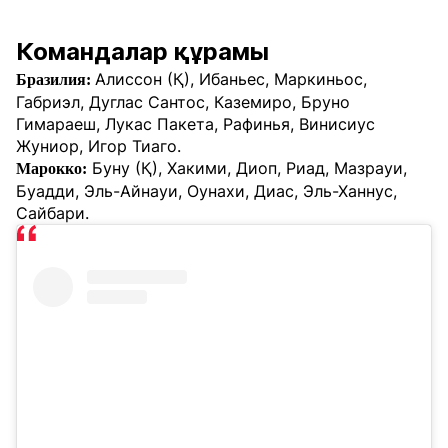
Командалар құрамы
Алиссон (Қ), Ибаньес, Маркиньос,
Бразилия:
Габриэл, Дуглас Сантос, Каземиро, Бруно
Гимараеш, Лукас Пакета, Рафинья, Винисиус
Жуниор, Игор Тиаго.
Буну (Қ), Хакими, Диоп, Риад, Мазрауи,
Марокко:
Буадди, Эль-Айнауи, Оунахи, Диас, Эль-Ханнус,
Сайбари.