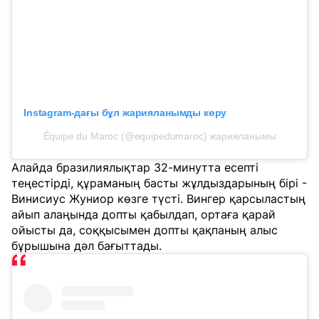
Instagram-дағы бұл жарияланымды көру
Équipe du Maroc (@equipedumaroc) жарияланымы
Алайда бразилиялықтар 32-минутта есепті
теңестірді, құраманың басты жұлдыздарының бірі -
Винисиус Жуниор көзге түсті. Вингер қарсыластың
айып алаңында допты қабылдап, ортаға қарай
ойысты да, соққысымен допты қақпаның алыс
бұрышына дәл бағыттады.