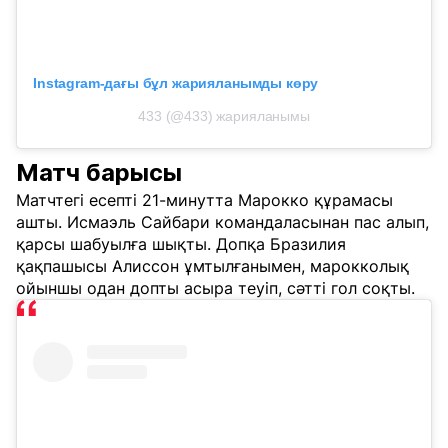
Instagram-дағы бұл жарияланымды көру
433 (@433) жарияланымы
Матч барысы
Матчтегі есепті 21-минутта Марокко құрамасы
ашты. Исмаэль Сайбари командаласынан пас алып,
қарсы шабуылға шықты. Допқа Бразилия
қақпашысы Алиссон ұмтылғанымен, марокколық
ойыншы одан допты асыра теуіп, сәтті гол соқты.