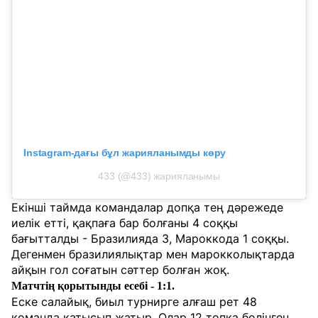
Instagram-дағы бұл жарияланымды көру
433 (@433) жарияланымы
Екінші таймда командалар допқа тең дәрежеде
иелік етті, қақпаға бар болғаны 4 соққы
бағытталды - Бразилияда 3, Мароккода 1 соққы.
Дегенмен бразилиялықтар мен марокколықтарда
айқын гол соғатын сәттер болған жоқ.
Матчтің қорытынды есебі - 1:1.
Еске салайық, биыл турнирге алғаш рет 48
команда қатысып жатыр. Олар 12 топқа бөлінген