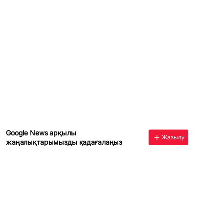
Google News арқылы
Жазылу
жаңалықтарымызды қадағалаңыз