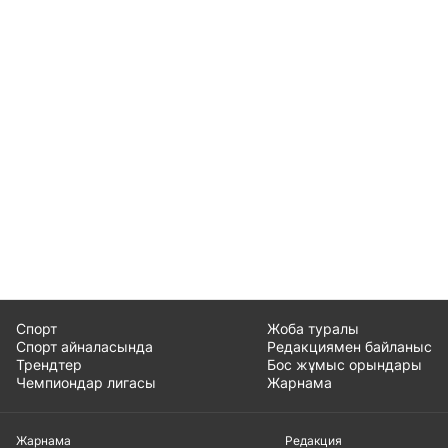
Спорт
Жоба туралы
Спорт айналасында
Редакциямен байланыс
Трендтер
Бос жұмыс орындары
Чемпиондар лигасы
Жарнама
Жарнама
Редакция