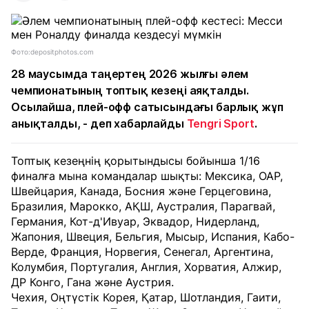
Фото:depositphotos.com
28 маусымда таңертең 2026 жылғы әлем
чемпионатының топтық кезеңі аяқталды.
Осылайша, плей-офф сатысындағы барлық жұп
анықталды, - деп хабарлайды
Tengri Sport
.
Топтық кезеңнің қорытындысы бойынша 1/16
финалға мына командалар шықты: Мексика, ОАР,
Швейцария, Канада, Босния және Герцеговина,
Бразилия, Марокко, АҚШ, Аустралия, Парагвай,
Германия, Кот-д'Ивуар, Эквадор, Нидерланд,
Жапония, Швеция, Бельгия, Мысыр, Испания, Кабо-
Верде, Франция, Норвегия, Сенегал, Аргентина,
Колумбия, Португалия, Англия, Хорватия, Алжир,
ДР Конго, Гана және Аустрия.
Чехия, Оңтүстік Корея, Қатар, Шотландия, Гаити,