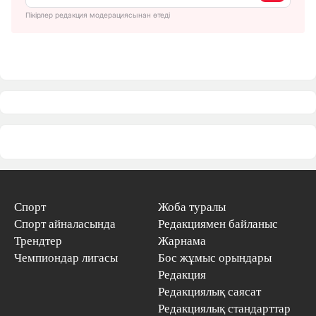
Пікірлер редакция модерациясынан өтеді
Спорт
Жоба туралы
Спорт айналасында
Редакциямен байланыс
Трендтер
Жарнама
Чемпиондар лигасы
Бос жұмыс орындары
Редакция
Редакциялық саясат
Редакциялық стандарттар