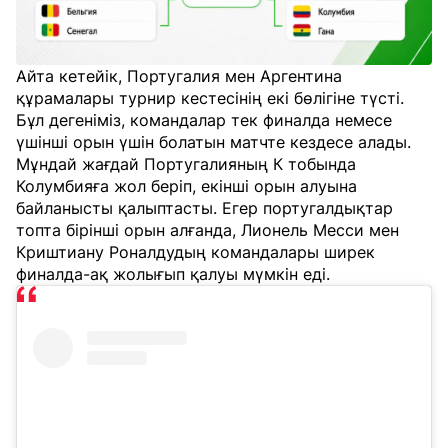
Айта кетейік, Португалия мен Аргентина
құрамалары турнир кестесінің екі бөлігіне түсті.
Бұл дегеніміз, командалар тек финалда немесе
үшінші орын үшін болатын матчте кездесе алады.
Мұндай жағдай Португалияның К тобында
Колумбияға жол беріп, екінші орын алуына
байланысты қалыптасты. Егер португалдықтар
топта бірінші орын алғанда, Лионель Месси мен
Криштиану Роналдудың командалары ширек
финалда-ақ жолығып қалуы мүмкін еді.