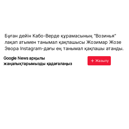
Бұған дейін Кабо-Верде құрамасының "Возинья"
лақап атымен танымал қақпашысы Жозимар Жозе
Эвора
Instagram-дағы ең танымал қақпашы атанды
.
Google News арқылы
Жазылу
жаңалықтарымызды қадағалаңыз