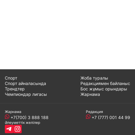
Спорт
Жоба туралы
Спорт айналасында
Редакциямен байланыс
Трендтер
Бос жұмыс орындары
Чемпиондар лигасы
Жарнама
Жарнама
Редакция
+7(700) 3 888 188
+7 (777) 001 44 99
Әлеуметтік желілер