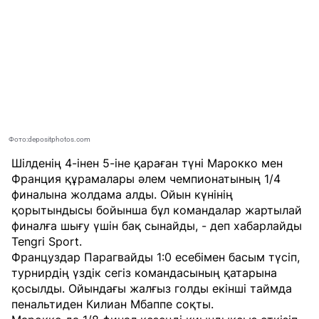
Фото:depositphotos.com
Шілденің 4-інен 5-іне қараған түні Марокко мен
Франция құрамалары әлем чемпионатының 1/4
финалына жолдама алды. Ойын күнінің
қорытындысы бойынша бұл командалар жартылай
финалға шығу үшін бақ сынайды, - деп хабарлайды
Tengri Sport
.
Француздар Парагвайды 1:0 есебімен басым түсіп,
турнирдің үздік сегіз командасының қатарына
қосылды. Ойындағы жалғыз голды екінші таймда
пенальтиден Килиан Мбаппе соқты.