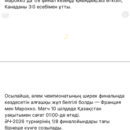
Марокко да 1/8 финал кезеңді қиындықсыз өткізіп,
Канаданы 3:0 есебімен ұтты.
Осылайша, әлем чемпионатының ширек финалында
кездесетін алғашқы жұп белгілі болды — Франция
мен Марокко. Матч 10 шілдеде Қазақстан
уақытымен сағат 01:00-де өтеді.
ӘЧ-2026 турнирінің 1/8 финалойындары тағы
бірнеше күнге созылады.