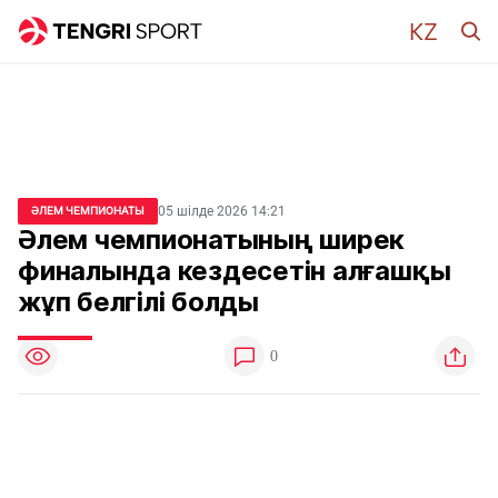
05 шілде 2026 14:21
ӘЛЕМ ЧЕМПИОНАТЫ
Әлем чемпионатының ширек
финалында кездесетін алғашқы
жұп белгілі болды
0