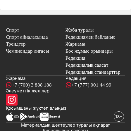
Спорт
Жоба туралы
Спорт айналасында
Редакциямен байланыс
Трендтер
Жарнама
Чемпиондар лигасы
Бос жұмыс орындары
Редакция
Редакциялық саясат
Редакциялық стандарттар
Жарнама
Редакция
+7 (700) 3 888 188
+7 (777) 001 44 99
Әлеуметтік желілер
Қосымшаны
жүктеп алыңыз
iOS
Android
Huawei
Материалдық шектеулер туралы ақпарат
Құпиялылық саясаты