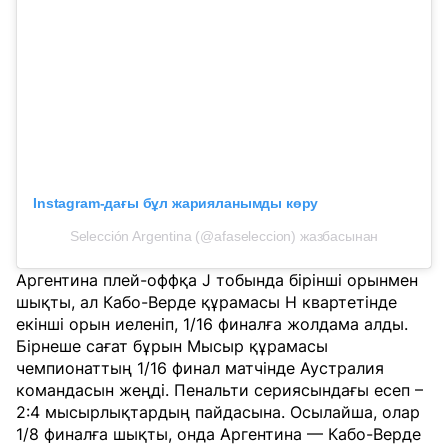
Instagram-дағы бұл жарияланымды көру
Selección Argentina (@afaseleccion) жазбасынан
Аргентина плей-оффқа J тобында бірінші орынмен
шықты, ал Кабо-Верде құрамасы Н квартетінде
екінші орын иеленіп, 1/16 финалға жолдама алды.
Бірнеше сағат бұрын Мысыр құрамасы
чемпионаттың 1/16 финал матчінде Аустралия
командасын жеңді. Пенальти сериясындағы есеп –
2:4 мысырлықтардың пайдасына. Осылайша, олар
1/8 финалға шықты, онда Аргентина — Кабо-Верде