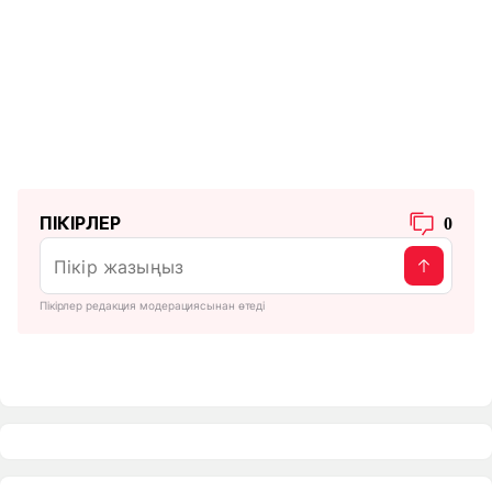
ПІКІРЛЕР
0
Пікірлер редакция модерациясынан өтеді