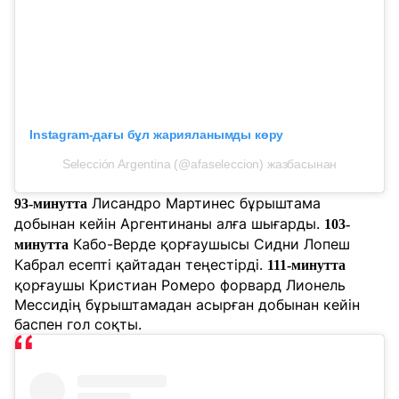
Instagram-дағы бұл жарияланымды көру
Selección Argentina (@afaseleccion) жазбасынан
Лисандро Мартинес бұрыштама
93-минутта
добынан кейін Аргентинаны алға шығарды.
103-
Кабо-Верде қорғаушысы Сидни Лопеш
минутта
Кабрал есепті қайтадан теңестірді.
111-минутта
қорғаушы Кристиан Ромеро форвард Лионель
Мессидің бұрыштамадан асырған добынан кейін
баспен гол соқты.