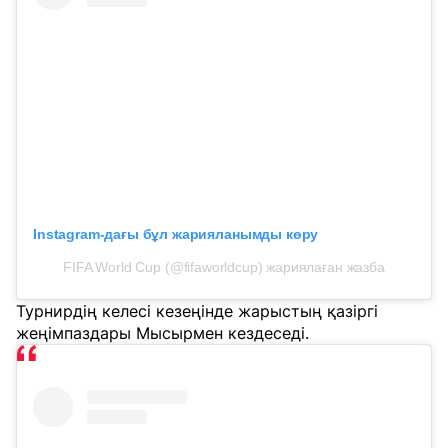
Instagram-дағы бұл жарияланымды көру
FIFA World Cup (@fifaworldcup) жариялаған жазба
Турнирдің келесі кезеңінде жарыстың қазіргі
жеңімпаздары Мысырмен кездеседі.