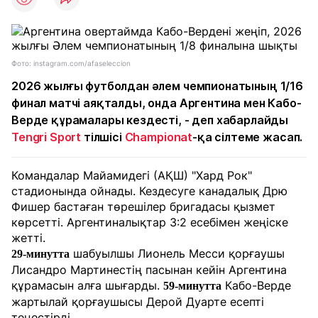
Фото: instagram.com/afaseleccion
2026 жылғы футболдан әлем чемпионатының 1/16
финал матчі аяқталды, онда Аргентина мен Кабо-
Верде құрамалары кездесті, - деп хабарлайды
Tengri Sport
тілшісі
Championat
-қа сілтеме жасап.
Командалар Майамидегі (АҚШ) "Хард Рок"
стадионында ойнады. Кездесуге канадалық Дрю
Фишер бастаған төрешілер бригадасы қызмет
көрсетті. Аргентиналықтар 3:2 есебімен жеңіске
жетті.
шабуылшы Лионель Месси қорғаушы
29-минутта
Лисандро Мартинестің пасынан кейін Аргентина
құрамасын алға шығарды.
Кабо-Верде
59-минутта
жартылай қорғаушысы Дерой Дуарте есепті
теңестірді.