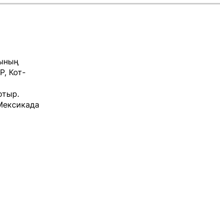
тының
Р, Кот-
отыр.
Мексикада