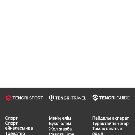
Спорт
Менің елім
Пайдалы ақпарат
Спорт
Бүкіл әлем
Тұрақтайтын жер
айналасында
Тамақтанатын
Жол жазба
Трендтер
орын
Саяхат Time