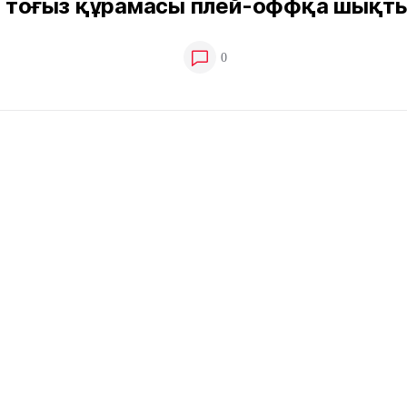
н тоғыз құрамасы плей-оффқа шықт
0