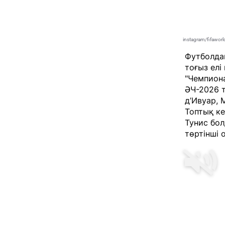
instagram/fifawor
Футболда
тоғыз елі
"Чемпион
ӘЧ-2026 т
д’Ивуар, 
Топтық к
Тунис бол
төртінші 