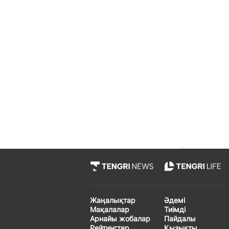
Жаңалықтар
Әдемі
Мақалалар
Тиімді
Арнайы жобалар
Пайдалы
Рейтингтер
Қызықты