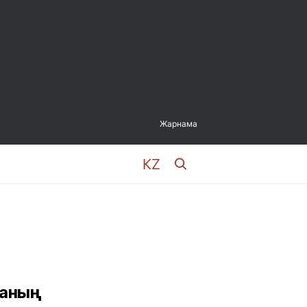
Жарнама
каның