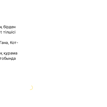
ң бірден
rt
тілшісі
ана, Кот-
ық құрама
 тобында