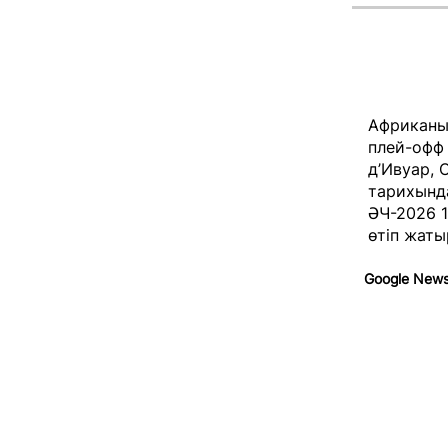
Африканың
плей-офф 
д’Ивуар, 
тарихынд
ӘЧ-2026 
өтіп жаты
Google New