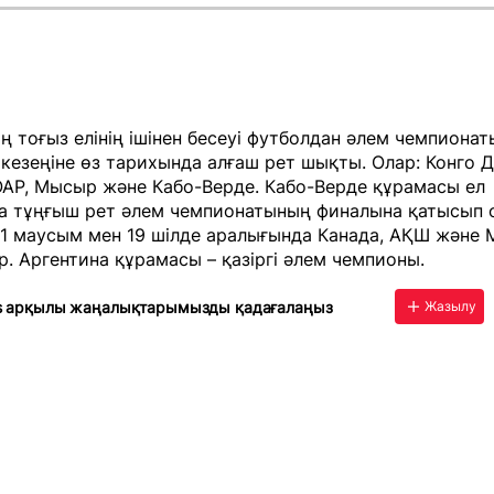
 тоғыз елінің ішінен бесеуі футболдан әлем чемпиона
кезеңіне өз тарихында алғаш рет шықты. Олар: Конго Д
ОАР, Мысыр және Кабо-Верде. Кабо-Верде құрамасы ел
а тұңғыш рет әлем чемпионатының финалына қатысып 
11 маусым мен 19 шілде аралығында Канада, АҚШ және 
р. Аргентина құрамасы – қазіргі әлем чемпионы.
s арқылы жаңалықтарымызды қадағалаңыз
Жазылу