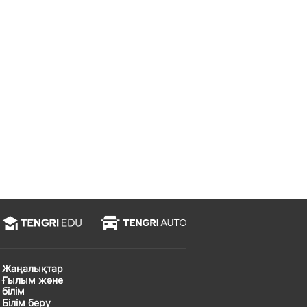
Жаңалықтар
Ғылым және
білім
Білім беру