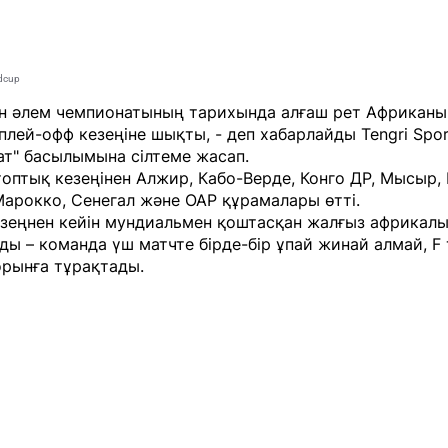
ldcup
н әлем чемпионатының тарихында алғаш рет Африканы
 плей-офф кезеңіне шықты, - деп хабарлайды
Tengri Spo
ат"
басылымына сілтеме жасап.
оптық кезеңінен Алжир, Кабо-Верде, Конго ДР, Мысыр, Г
Марокко, Сенегал және ОАР құрамалары өтті.
езеңнен кейін мундиальмен қоштасқан жалғыз африкал
ды – команда үш матчте бірде-бір ұпай жинай алмай, F
орынға тұрақтады.