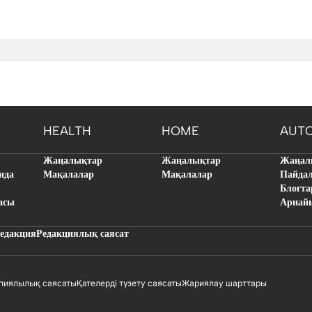
HEALTH
HOME
AUT
Жаңалықтар
Жаңалықтар
Жаңал
нда
Мақалалар
Мақалалар
Пайда
Блогта
асы
Арнай
едакция
Редакциялық саясат
пиялылық саясаты
Қателерді түзету саясаты
Жариялау шарттары