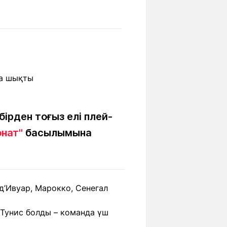
Бүкіл әлем
Ғылым және
білім
Жол жазба
Білім беру
Саяхат Time
мекемелері
Ашық түсті
рден тоғыз елі плей-
нат"
басылымына
Әлеуметтік желілер
д’Ивуар, Марокко, Сенегал
 Тунис болды – команда үш