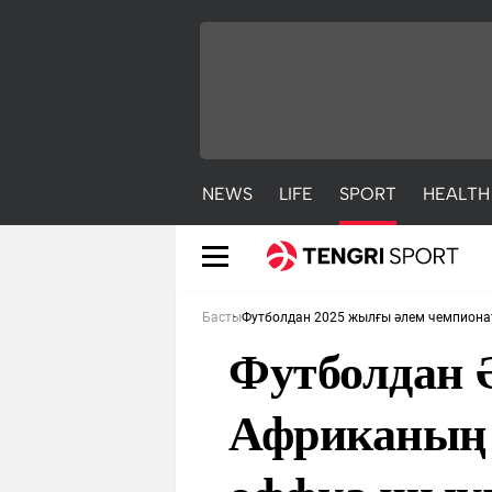
NEWS
LIFE
SPORT
HEALTH
Басты
Футболдан 2025 жылғы әлем чемпион
Футболдан 
Африканың 
NEWS
LIFE
S
Жаңалықтар
Әдемі
С