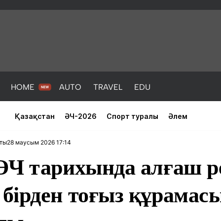
HOME
AUTO
TRAVEL
EDU
Қазақстан
ӘЧ-2026
Спорт туралы
Әлем
28 маусым 2026 17:14
аты
ӘЧ тарихында алғаш р
бірден тоғыз құрамасы
PORT
HEALTH
HOME
AUTO
Жаңалықтар
порт
Жаңалықтар
Жаңалықта