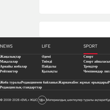
NEWS
LIFE
SPORT
Жаңалықтар
Әдемі
Спорт
Мақалалар
Тиімді
Спорт айналасы
Арнайы жобалар
Пайдалы
Трендтер
Рейтингтер
Қызықты
Чемпиондар лиг
Жоба туралы
Редакциямен байланыс
Жарнама
Бос жұмыс орындары
Р
Редакциялық стандарттар
© 2008-2026 «EML» ЖШС
Материалдық шектеулер туралы ақпарат
Құ