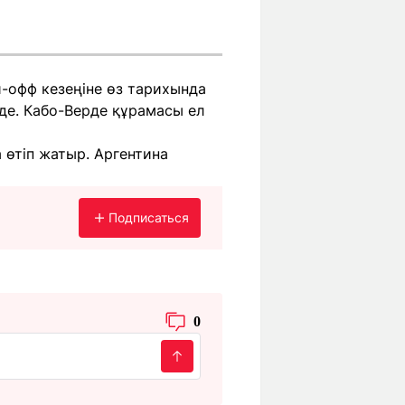
й-офф кезеңіне өз тарихында
рде. Кабо-Верде құрамасы ел
 өтіп жатыр. Аргентина
Подписаться
0