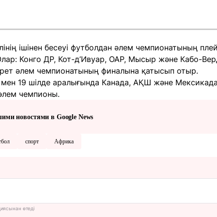
інің ішінен бесеуі футболдан әлем чемпионатының пле
лар: Конго ДР, Кот-д’Ивуар, ОАР, Мысыр және Кабо-Ве
рет әлем чемпионатының финалына қатысып отыр.
 мен 19 шілде аралығында Канада, АҚШ және Мексикада
 әлем чемпионы.
шими новостями в Google News
тбол
спорт
Африка
циясынан өтеді