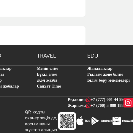
O
TRAVEL
EDU
ықтар
Менің елім
Жаңалықтар
лы
Бүкіл әлем
Ғылым және білім
р
Жол жазба
Білім беру мекемелері
ы жобалар
Саяхат Time
Редакция
+7 (777) 001 44 99
Жарнама
+7 (700) 3 888 188
QR-кодты
сканерлеңіз де,
қосымшаны
жүктеп алыңыз