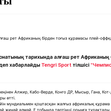
ты
Мақалалар
порт
Мақалалар
Пайдалы
йналасында
Блогтар
рендтер
Арнайы
емпиондар
жобалар
игасы
дакциямен
Бос жұмыс
Баспасөз
Жарнама
йланыс
орындары
релиздері
натының тарихында алғаш рет Африканың бі
 деп хабарлайды
Tengri Sport
тілшісі
"Чемпио
рнама
+7 (700) 3 888 188
еңінен Алжир, Кабо-Верде, Конго ДР, Мысыр, Гана, Кот-
ры өтті.
ейін мундиальмен қоштасқан жалғыз африкалық құрама
пай жинай алмай, F тобында төртінші орынға тұрақтады.