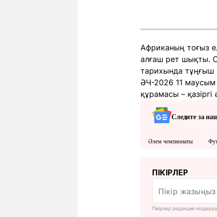
Африканың тоғыз ел
алғаш рет шықты. О
тарихында тұңғыш 
ӘЧ-2026 11 маусым
құрамасы – қазіргі
Следите за на
Әлем чемпионаты
Фу
ПІКІРЛЕР
Пікірлер редакция модера