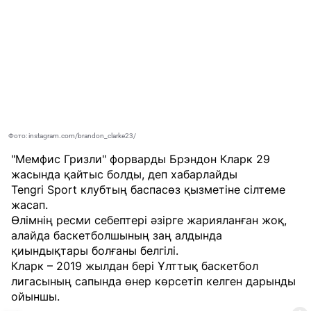
Фото: instagram.com/brandon_clarke23/
"Мемфис Гризли" форварды Брэндон Кларк 29
жасында қайтыс болды, деп хабарлайды
Tengri Sport
клубтың баспасөз қызметіне сілтеме
жасап.
Өлімнің ресми себептері әзірге жарияланған жоқ,
алайда баскетболшының заң алдында
қиындықтары болғаны белгілі.
Кларк – 2019 жылдан бері Ұлттық баскетбол
лигасының сапында өнер көрсетіп келген дарынды
ойыншы.