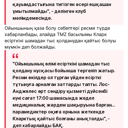
қауымдастығына тигізген әсері ешқашан
ұмытылмайды", - делінген клуб
мәлімдемесінде.
Ойыншының қаза болу себептері ресми түрде
хабарланбады, алайда TMZ басылымы Кларк
есірткіні шамадан тыс қолданудан қайтыс болуы
мүмкін деп болжайды.
"Ойыншының өлімі есірткіні шамадан тыс
қолдану нұсқасы бойынша тергеліп жатыр.
Ресми өкілдер ол тұрған үйден есірткі
тұтынуға арналған заттарды тапты. Лос-
Анджелес өрт сөндіру қызметі дүйсенбі
күні сағат 17:00 шамасында жедел
медициналық жәрдем шақыруына барған...
парамедиктер оқиға орнына жеткенде
Кларктың қайтыс болғаны анықталды", -
деп хабарлайды
БАҚ.