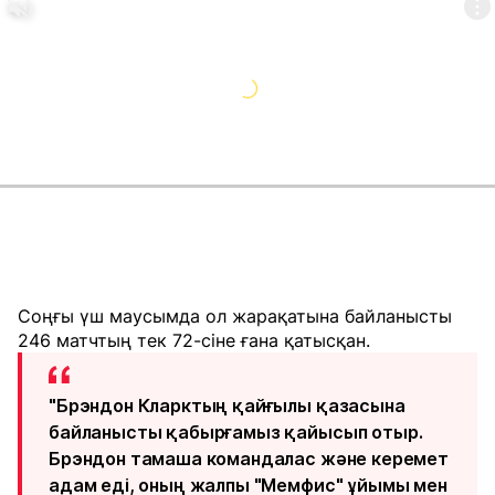
Соңғы үш маусымда ол жарақатына байланысты
246 матчтың тек 72-сіне ғана қатысқан.
"Брэндон Кларктың қайғылы қазасына
байланысты қабырғамыз қайысып отыр.
Брэндон тамаша командалас және керемет
адам еді, оның жалпы "Мемфис" ұйымы мен