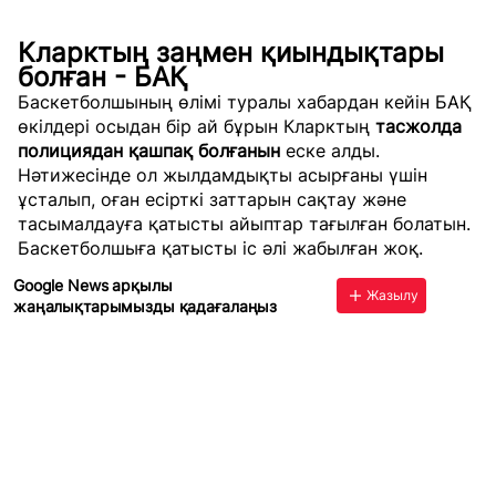
Кларктың заңмен қиындықтары
болған - БАҚ
Баскетболшының өлімі туралы хабардан кейін БАҚ
өкілдері осыдан бір ай бұрын Кларктың
тасжолда
полициядан қашпақ болғанын
еске алды.
Нәтижесінде ол жылдамдықты асырғаны үшін
ұсталып, оған есірткі заттарын сақтау және
тасымалдауға қатысты айыптар тағылған болатын.
Баскетболшыға қатысты іс әлі жабылған жоқ.
Google News арқылы
Жазылу
жаңалықтарымызды қадағалаңыз