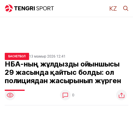
13 мамыр 2026 12:41
БАСКЕТБОЛ
НБА-ның жұлдызды ойыншысы
29 жасында қайтыс болды: ол
полициядан жасырынып жүрген
0