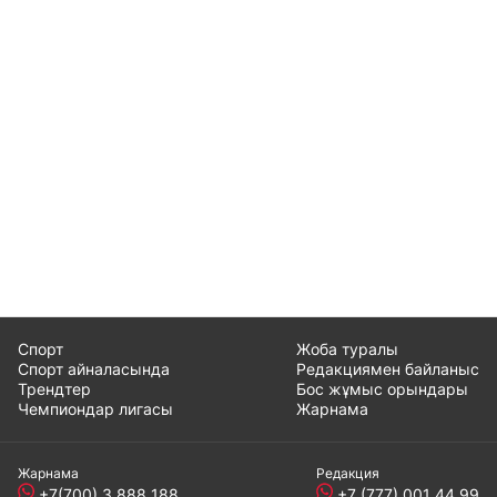
Спорт
Жоба туралы
Спорт айналасында
Редакциямен байланыс
Трендтер
Бос жұмыс орындары
Чемпиондар лигасы
Жарнама
Жарнама
Редакция
+7(700) 3 888 188
+7 (777) 001 44 99