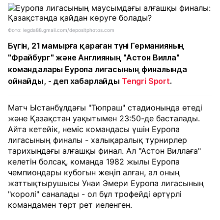
Фото: legda88.gmail.com/depositphotos.com
Бүгін, 21 мамырға қараған түні Германияның
"Фрайбург" және Англияның "Астон Вилла"
командалары Еуропа лигасының финалында
ойнайды, - деп хабарлайды
Tengri Sport
.
Матч Ыстанбұлдағы "Тюпраш" стадионында өтеді
және Қазақстан уақытымен 23:50-де басталады.
Айта кетейік, неміс командасы үшін Еуропа
лигасының финалы - халықаралық турнирлер
тарихындағы алғашқы финал. Ал "Астон Виллаға"
келетін болсақ, команда 1982 жылы Еуропа
чемпиондары кубогын жеңіп алған, ал оның
жаттықтырушысы Унаи Эмери Еуропа лигасының
"королі" саналады - ол бұл трофейді әртүрлі
командамен төрт рет иеленген.