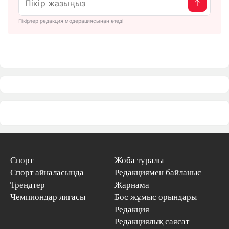
Пікірлер редакция модерациясынан өтеді
Спорт
Жоба туралы
Спорт айналасында
Редакциямен байланыс
Трендтер
Жарнама
Чемпиондар лигасы
Бос жұмыс орындары
Редакция
Редакциялық саясат