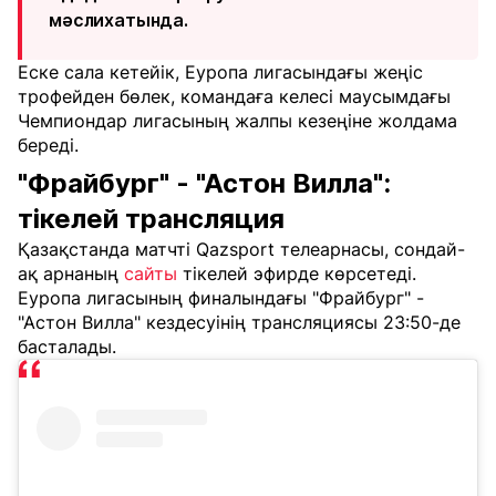
мәслихатында.
Еске сала кетейік, Еуропа лигасындағы жеңіс
трофейден бөлек, командаға келесі маусымдағы
Чемпиондар лигасының жалпы кезеңіне жолдама
береді.
"Фрайбург" - "Астон Вилла":
тікелей трансляция
Қазақстанда матчті Qazsport телеарнасы, сондай-
ақ арнаның
сайты
тікелей эфирде көрсетеді.
Еуропа лигасының финалындағы "Фрайбург" -
"Астон Вилла" кездесуінің трансляциясы 23:50-де
басталады.