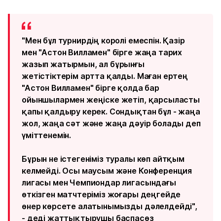
"Мен бұл турнирдің королі емеспін. Қазір
мен "Астон Вилламен" бірге жаңа тарих
жазып жатырмын, ал бұрынғы
жетістіктерім артта қалды. Маған ертең
"Астон Вилламен" бірге қолда бар
ойыншылармен жеңіске жетіп, қарсыласты
қапы қалдыру керек. Сондықтан бұл - жаңа
жол, жаңа сәт және жаңа дәуір болады деп
үміттенемін.
Бұрын не істегеніміз туралы көп айтқым
келмейді. Осы маусым және Конференция
лигасы мен Чемпиондар лигасындағы
өткізген матчтеріміз жоғары деңгейде
өнер көрсете алатынымызды дәлелдейді",
- деді жаттықтырушы баспасөз