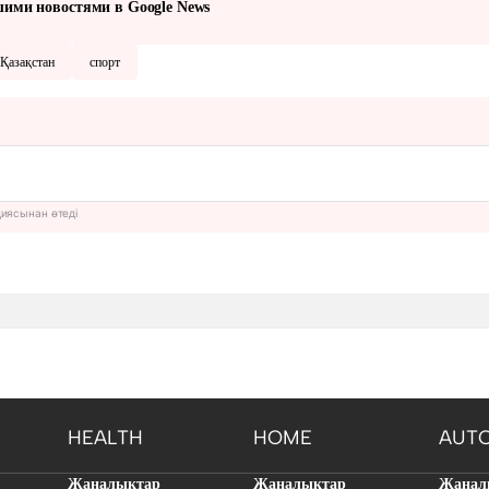
шими новостями в Google News
Қазақстан
спорт
циясынан өтеді
HEALTH
HOME
AUT
Жаңалықтар
Жаңалықтар
Жаңал