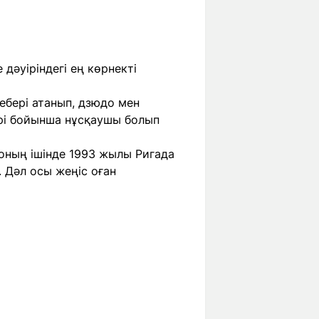
дәуіріндегі ең көрнекті
ебері атанып, дзюдо мен
ері бойынша нұсқаушы болып
оның ішінде 1993 жылы Ригада
 Дәл осы жеңіс оған