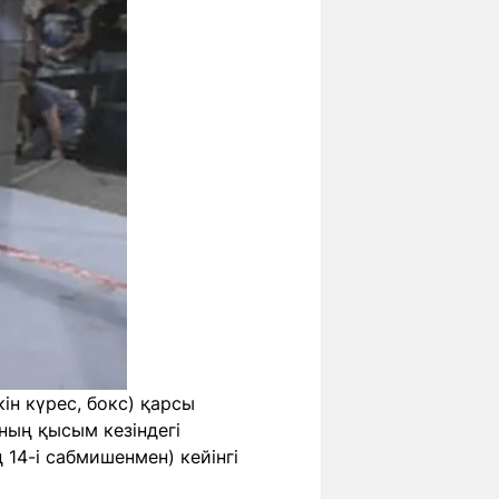
ін күрес, бокс) қарсы
ның қысым кезіндегі
 14-і сабмишенмен) кейінгі