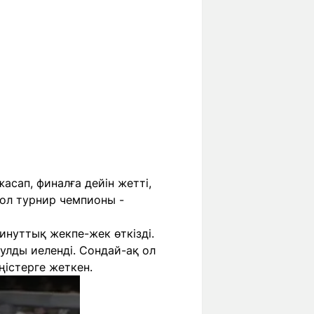
асап, финалға дейін жетті,
 ол турнир чемпионы -
инуттық жекпе-жек өткізді.
улды иеленді. Сондай-ақ ол
істерге жеткен.