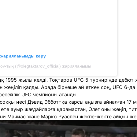
л жарияланымды көру
rov-тың (@olegtaktarov_official) жарияланымы
ңқ 1995 жылы келді. Тоқтаров UFC 5 турнирінде дебют ж
н жеңіліп қалды. Арада бірнеше ай өткен соң, UFC 6-да
ресейлік UFC чемпионы атанды.
оққы иесі Дэвид Эбботтқа қарсы аңызға айналған 17 м
те ауыр жағдайларға қарамастан, Олег оны жеңіп, тит
они Мачиас және Марко Руаспен жекпе-жекте айқын жең