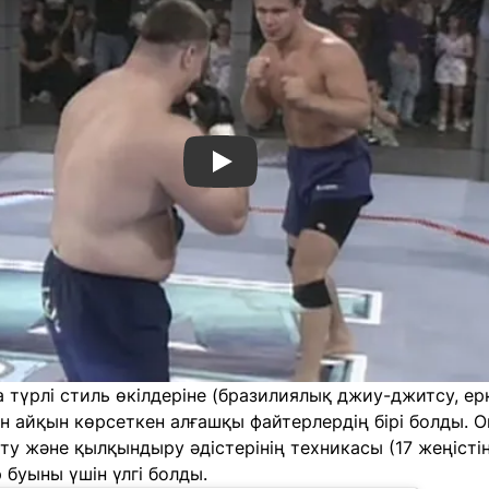
Смотреть видео YouTube
 түрлі стиль өкілдеріне (бразилиялық джиу-джитсу, ерк
ін айқын көрсеткен алғашқы файтерлердің бірі болды. О
у және қылқындыру әдістерінің техникасы (17 жеңістің
 буыны үшін үлгі болды.