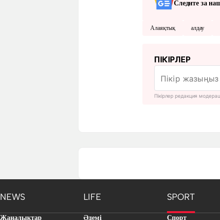
Следите за на
Алаяқтық
алдау
ПІКІРЛЕР
Пікірлер редакция модера
NEWS
LIFE
SPORT
Жаңалықтар
Әдемі
Спорт