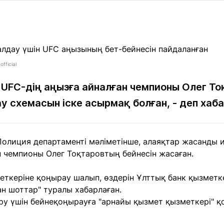
Мақалалар
порт
Мақалалар
Пайдалы
йналасында
Блогтар
рендтер
Арнайы
емпиондар
жобалар
игасы
fficial
UFC-дің аңызға айналған чемпионы Олег То
у схемасын іске асырмақ болған, - деп ха
дакциямен
Бос жұмыс
Баспасөз
Жарнама
йланыс
орындары
релиздері
олиция департаменті мәліметінше, алаяқтар жасанды и
рнама
н чемпионы Олег Тоқтаровтың бейнесін жасаған.
+7 (700) 3 888 188
еткеріне қоңырау шалып, өздерін Ұлттық банк қызметк
н шоттар" туралы хабарлаған.
кіру үшін бейнеқоңырауға "арнайы қызмет қызметкері" 