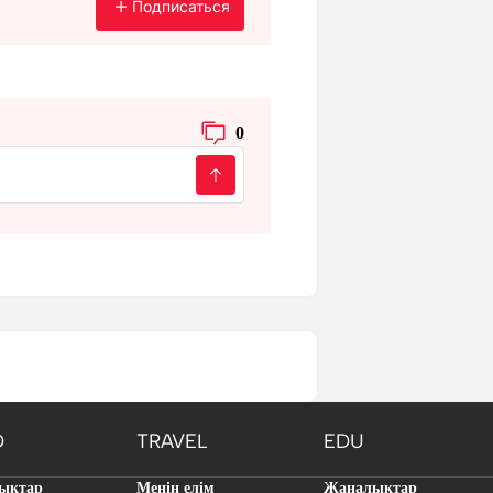
Подписаться
0
O
TRAVEL
EDU
ықтар
Менің елім
Жаңалықтар