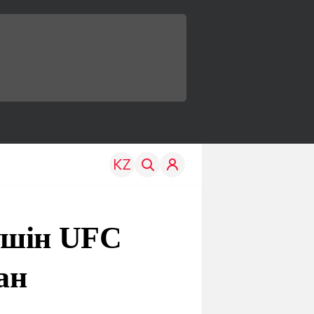
үшін UFC
ан
TRAVEL
EDU
р
Менің елім
Жаңалықтар