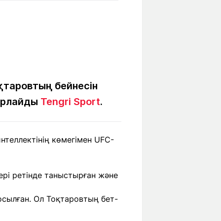
Бүкіл әлем
Ғылым және
білім
Жол жазба
Білім беру
Саяхат Time
мекемелері
қтаровтың бейнесін
барлайды
Tengri Sport
.
Ашық түсті
нтеллектінің көмегімен UFC-
Әлеуметтік желілер
ері ретінде таныстырған және
қосылған. Ол Тоқтаровтың бет-