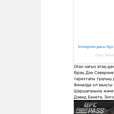
Instagram-дағы бұ
Oleg Takta
Оған нағыз атақ-да
бірақ Дэн Севернне
тарихтағы тұңғыш 
Финалда ол мықты с
Шаршағанына және ө
Дэвид Бенете, Энт