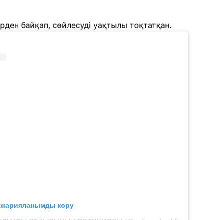
рден байқап, сөйлесуді уақтылы тоқтатқан.
л жарияланымды көру