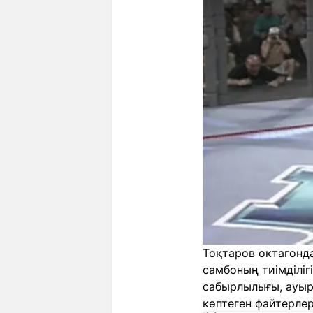
Тоқтаров октагонда
самбоның тиімділіг
сабырлылығы, ауырт
көптеген файтерлер