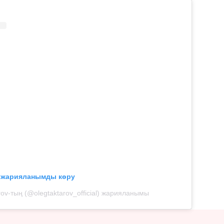
л жарияланымды көру
rov-тың (@olegtaktarov_official) жарияланымы