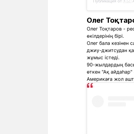
Публикация от 🇰
Олег Тоқтар
Олег Тоқтаров - ре
өкілдерінің бірі.
Олег бала кезінен 
джиу-джитсудан қа
жұмыс істеді.
90-жылдардың басы
өткен "Ақ айдаһар"
Америкаға жол ашт