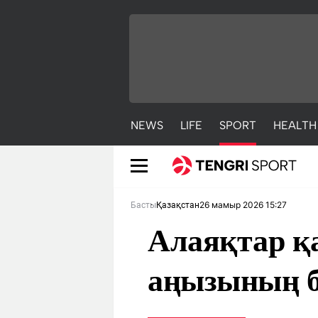
NEWS
LIFE
SPORT
HEALTH
26 мамыр 2026 15:27
Басты
Қазақстан
Алаяқтар қ
аңызының б
NEWS
LIFE
S
Жаңалықтар
Әдемі
С