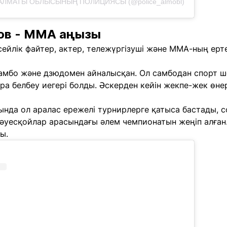
 АЛМАТЫ ОБЛЫСЫНЫҢ ПОЛИЦИЯСЫ (@police_almobl)
ов - ММА аңызы
сейлік файтер, актер, тележүргізуші және ММА-ның ерте 
самбо және дзюдомен айналысқан. Ол самбодан спорт ш
ра белбеу иегері болды. Әскерден кейін жекпе-жек өн
нда ол аралас ережелі турнирлерге қатыса бастады, с
 әуесқойлар арасындағы әлем чемпионатын жеңіп алған.
ы.