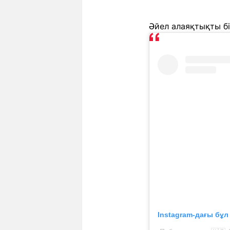
Әйел алаяқтықты бі
Instagram-дағы бұ