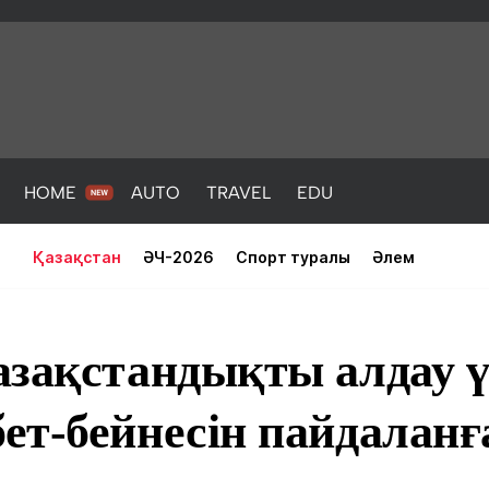
HOME
AUTO
TRAVEL
EDU
Қазақстан
ӘЧ-2026
Спорт туралы
Әлем
азақстандықты алдау 
ет-бейнесін пайдаланғ
PORT
HEALTH
HOME
AUTO
Жаңалықтар
порт
Жаңалықтар
Жаңалықта