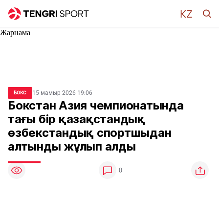
Жарнама
15 мамыр 2026 19:06
БОКС
Бокстан Азия чемпионатында
тағы бір қазақстандық
өзбекстандық спортшыдан
алтынды жұлып алды
0