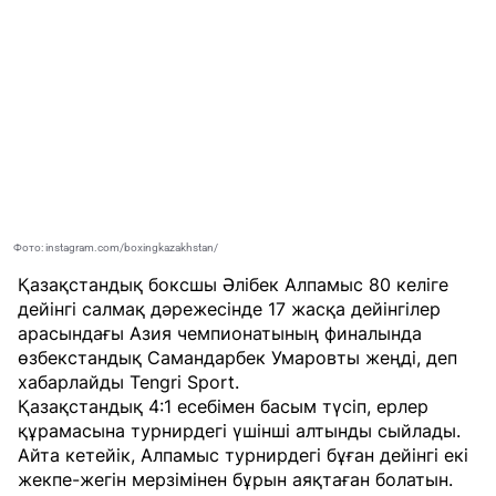
Фото: instagram.com/boxingkazakhstan/
Қазақстандық боксшы Әлібек Алпамыс 80 келіге
дейінгі салмақ дәрежесінде 17 жасқа дейінгілер
арасындағы Азия чемпионатының финалында
өзбекстандық Самандарбек Умаровты жеңді, деп
хабарлайды
Tengri Sport
.
Қазақстандық 4:1 есебімен басым түсіп, ерлер
құрамасына турнирдегі үшінші алтынды сыйлады.
Айта кетейік, Алпамыс турнирдегі бұған дейінгі екі
жекпе-жегін мерзімінен бұрын аяқтаған болатын.