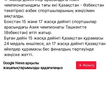
чемпионатындағы тағы екі Қазақстан - Өзбекстан
текетіресі өзбек спортшыларының жеңісімен
аяқталды.
Бокстан 15 және 17 жасқа дейінгі спортшылар
арасындағы Азия чемпионаты Ташкентте
(Өзбекстан) өтіп жатыр.
Бұған дейін 15 жасқа дейінгі Қазақстан құрамасы
24 медаль еншілесе
, ал 17 жасқа дейінгі Қазақстан
әйелдер құрамасы
бес финалдың төртеуінде
жеңіске жетті
.
Google News арқылы
Жазылу
жаңалықтарымызды қадағалаңыз