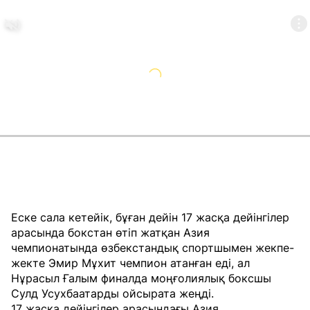
Еске сала кетейік, бұған дейін 17 жасқа дейінгілер
арасында бокстан өтіп жатқан Азия
чемпионатында өзбекстандық спортшымен жекпе-
жекте Эмир Мұхит чемпион атанған еді, ал
Нұрасыл Ғалым финалда моңғолиялық боксшы
Сулд Усухбаатарды ойсырата жеңді.
17 жасқа дейінгілер арасындағы Азия