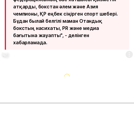
атқарды, бокстан әлем және Азия
чемпионы, ҚР еңбек сіңірген спорт шебері.
Бұдан былай белгілі маман Отандық
бокстың насихаты, PR және медиа
бағытына жауапты", - делінген
хабарламада.