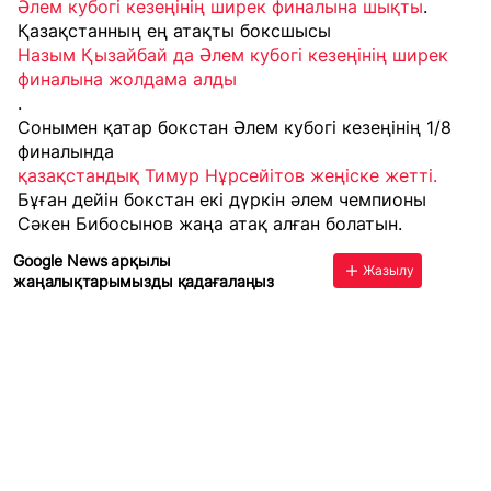
Әлем кубогі кезеңінің ширек финалына шықты
.
Қазақстанның ең атақты боксшысы
Назым Қызайбай да Әлем кубогі кезеңінің ширек
финалына жолдама алды
.
Сонымен қатар бокстан Әлем кубогі кезеңінің 1/8
финалында
қазақстандық Тимур Нұрсейітов жеңіске жетті.
Бұған дейін бокстан екі дүркін әлем чемпионы
Сәкен Бибосынов жаңа атақ алған болатын.
Google News арқылы
Жазылу
жаңалықтарымызды қадағалаңыз