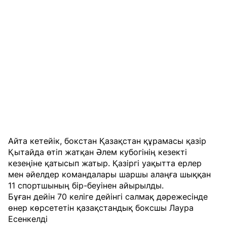
Айта кетейік, бокстан Қазақстан құрамасы қазір
Қытайда өтіп жатқан Әлем кубогінің кезекті
кезеңіне қатысып жатыр. Қазіргі уақытта ерлер
мен әйелдер командалары шаршы алаңға шыққан
11 спортшының бір-беуінен айырылды.
Бұған дейін 70 келіге дейінгі салмақ дәрежесінде
өнер көрсететін қазақстандық боксшы Лаура
Есенкелді