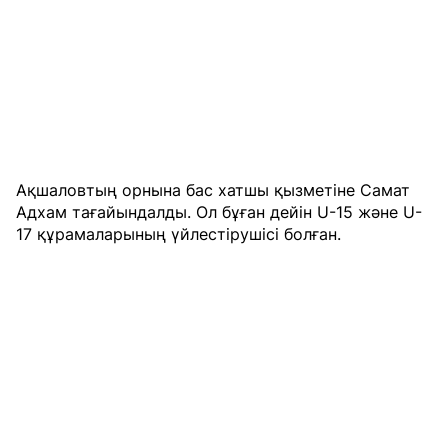
Ақшаловтың орнына бас хатшы қызметіне Самат
Адхам тағайындалды. Ол бұған дейін U-15 және U-
17 құрамаларының үйлестірушісі болған.