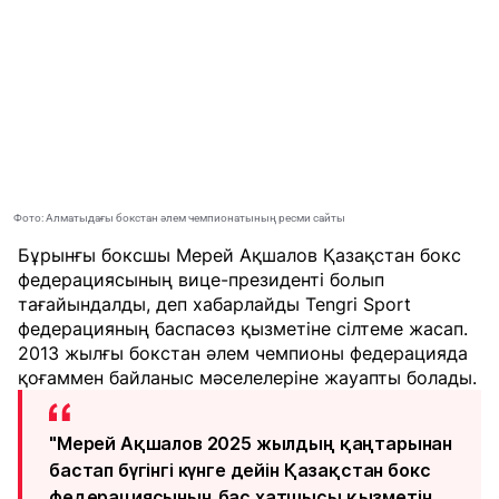
Фото: Алматыдағы бокстан әлем чемпионатының ресми сайты
Бұрынғы боксшы Мерей Ақшалов Қазақстан бокс
федерациясының вице-президенті болып
тағайындалды, деп хабарлайды
Tengri Sport
федерацияның баспасөз қызметіне сілтеме жасап.
2013 жылғы бокстан әлем чемпионы федерацияда
қоғаммен байланыс мәселелеріне жауапты болады.
"Мерей Ақшалов 2025 жылдың қаңтарынан
бастап бүгінгі күнге дейін Қазақстан бокс
федерациясының бас хатшысы қызметін