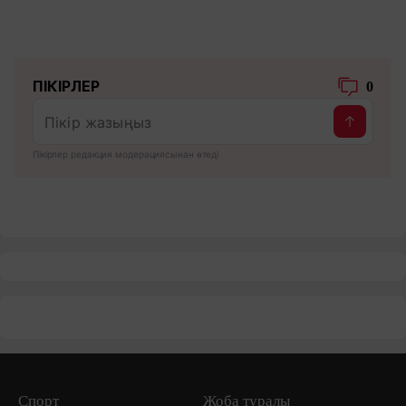
ПІКІРЛЕР
0
Пікірлер редакция модерациясынан өтеді
Спорт
Жоба туралы