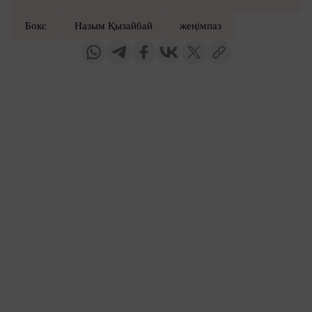
Бокс
Назым Қызайбай
жеңімпаз