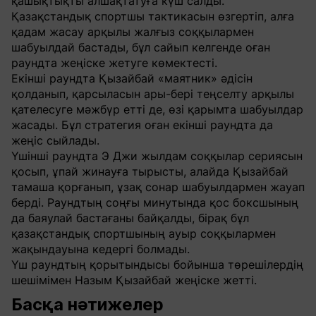
қашықтықты алшақтатуға күш салды.
Қазақстандық спортшы тактикасын өзгертіп, алға
қадам жасау арқылы жалғыз соққылармен
шабуылдай бастады, бұл сайып келгенде оған
раундта жеңіске жетуге көмектесті.
Екінші раундта Қызайбай «маятник» әдісін
қолданып, қарсыласын ары-бері теңселту арқылы
қателесуге мәжбүр етті де, өзі қарымта шабуылдар
жасады. Бұл стратегия оған екінші раундта да
жеңіс сыйлады.
Үшінші раундта Э Джи жылдам соққылар сериясын
қосып, ұпай жинауға тырысты, алайда Қызайбай
тамаша қорғанып, ұзақ сонар шабуылдармен жауап
берді. Раундтың соңғы минутында қос боксшының
да баяулай бастағаны байқалды, бірақ бұл
қазақстандық спортшының ауыр соққылармен
жақындауына кедергі болмады.
Үш раундтың қорытындысы бойынша төрешілердің
шешімімен Назым Қызайбай жеңіске жетті.
Басқа нәтижелер