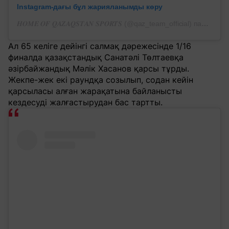
Instagram-дағы бұл жарияланымды көру
𝑯𝑶𝑴𝑬 𝑶𝑭 𝑸𝑨𝒁𝑨𝑸𝑺𝑻𝑨𝑵 𝑺𝑷𝑶𝑹𝑻𝑺 (@qaz_team_official) парақшасынан жарияланым
Ал 65 келіге дейінгі салмақ дәрежесінде 1/16
финалда қазақстандық Санатәлі Төлтаевқа
әзірбайжандық Мәлік Хасанов қарсы тұрды.
Жекпе-жек екі раундқа созылып, содан кейін
қарсыласы алған жарақатына байланысты
кездесуді жалғастырудан бас тартты.