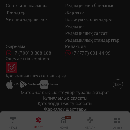
Спорт айналасында
Редакциямен байланыс
Трендтер
Жарнама
Чемпиондар лигасы
Бос жұмыс орындары
Редакция
Редакциялық саясат
Редакциялық стандарттар
Жарнама
Редакция
+7 (700) 3 888 188
+7 (777) 001 44 99
Әлеуметтік желілер
Қосымшаны
жүктеп алыңыз
iOS
Android
Huawei
Материалдық шектеулер туралы ақпарат
Құпиялылық саясаты
Қателерді түзету саясаты
Жариялау шарттары
© 2008-2026 «EML» ЖШС