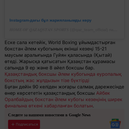
Instagram-дағы бұл жарияланымды көру
𝑯𝑶𝑴𝑬 𝑶𝑭 𝑸𝑨𝒁𝑨𝑸𝑺𝑻𝑨𝑵 𝑺𝑷𝑶𝑹𝑻𝑺 (@qaz_team_official) парақшасынан жарияланым
Еске сала кетейік, World Boxing ұйымдастырған
бокстан Әлем кубогының екінші кезеңі 15-21
маусым аралығында Гуйян қаласында (Қытай)
өтеді. Жарысқа қатысатын Қазақстан құрамасы
сапында 9 ер және 8 әйел боксшы бар.
Қазақстандық боксшы Әлем кубогында еуропалық
бокстың жас жұлдызын тізе бүктірді
Бұған дейін 90 келіден жоғары салмақ дәрежесінде
өнер көрсететін қазақстандық боксшы
Айбек
Оралбайдың бокстан Әлем кубогы кезеңінің ширек
финалына өткені хабарланған болатын
.
Следите за нашими новостями в Google News
Подписаться