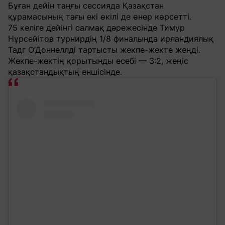
Бұған дейін таңғы сессияда Қазақстан
құрамасының тағы екі өкілі де өнер көрсетті.
75 келіге дейінгі салмақ дәрежесінде Тимур
Нұрсейітов турнирдің 1/8 финалында ирландиялық
Тадг О’Доннеллді тартысты жекпе-жекте жеңді.
Жекпе-жектің қорытынды есебі — 3:2, жеңіс
қазақстандықтың еншісінде.