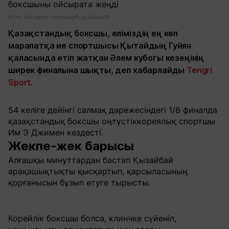
Фото: instagram.com/nazym_kyzaibay09
Қазақстандық боксшы, еліміздің ең көп
марапатқа ие спортшысы Қытайдың Гуйян
қаласында өтіп жатқан Әлем кубогы кезеңінің
ширек финалына шықты, деп хабарлайды
Tengri
Sport
.
54 келіге дейінгі салмақ дәрежесіндегі 1/8 финалда
қазақстандық боксшы оңтүстіккореялық спортшы
Им Э Джимен кездесті.
Жекпе-жек барысы
Алғашқы минуттардан бастап Қызайбай
арақашықтықты қысқартып, қарсыласының
қорғанысын бұзып өтуге тырысты.
Корейлік боксшы болса, клинчке сүйеніп,