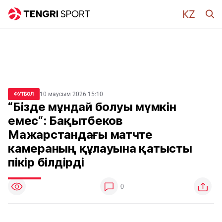
10 маусым 2026 15:10
ФУТБОЛ
“Бізде мұндай болуы мүмкін
емес“: Бақытбеков
Мажарстандағы матчте
камераның құлауына қатысты
пікір білдірді
0