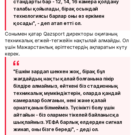
стандарты бар - 12, 14, 16 камера қолдану
талабы қойылады, бірақ осындай
технологиясы барлар оны өз еркімен
қосады", - деп атап өтті ол.
Сонымен қатар Qazsport директоры оқиғаның
техникалық егжей-тегжейін нақтылай алмайды. Ол
үшін Мажарстанлық әріптестердің ақпаратын күту
керек.
"Ешкім зардап шеккен жоқ, бірақ бұл
жағдайдың нақты қалай болғанына пікір
білдіре алмаймыз, өйткені біз стадионның
техникалық мүмкіндіктерін, оларда қандай
камералар болғанын, нені және қалай
орнатқанын білмейміз. Түсінікті болу үшін
айтайын - біз олармен тікелей байланысқа
шықпаймыз. УЕФА барлық елдерден сигнал
жинап, оны бізге береді", - деді ол.