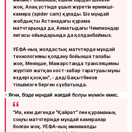
жоқ. Алаң үстінде ұшып жүретін өрмекші-
камера (spider cam) құлады. Біз мұндай
жабдықты Астанадағы құрама
матчтарында да, Алматыдағы Чемпиондар
лигасы ойындарында да қолданбаймыз.
УЕФА-ның жолдастық матчтерде мұндай
технологияны қолдану бойынша талабы
жоқ. Меніңше, Мажарстанда трансляцияны
жүргізіп жатқан хост-хабар таратушы мұны
өздері қосқан", - деді Бақытбеков
тілшімізге берген сұхбатында.
- Яғни, бізде мұндай жағдай болуы мүмкін емес.
"Иә, кем дегенде "Қайрат" пен құраманың
соңғы матчтерінде мұндай камералар
болған жоқ. УЕФА-ның минималды