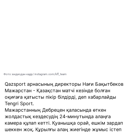
Фото: видеодан кадр/ instagram.com/kff_team
Qazsport арнасының директоры Нағи Бақытбеков
Мажарстан - Қазақстан матчі кезінде болған
оқиғаға қатысты пікір білдірді, деп хабарлайды
Tengri Sport
.
Мажарстанның Дебрецен қаласында өткен
жолдастық кездесудің 24-минутында алаңға
камера құлап кетті. Қуанышқа орай, ешкім зардап
шеккен жоқ. Құрылғы алаң жиегінде жұмыс істеп