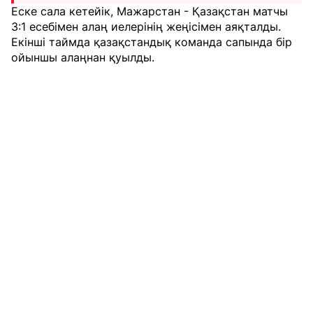
Еске сала кетейік, Мажарстан - Қазақстан матчы
3:1 есебімен алаң иелерінің жеңісімен аяқталды.
Екінші таймда қазақстандық команда сапында бір
ойыншы алаңнан қуылды.