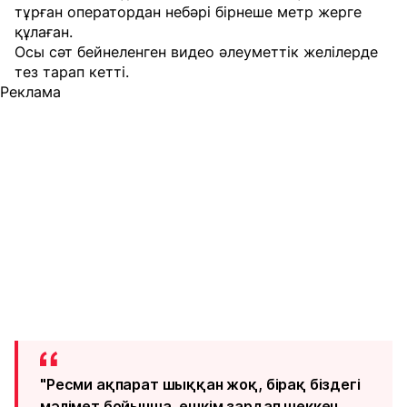
тұрған оператордан небәрі бірнеше метр жерге
құлаған.
Осы сәт бейнеленген видео әлеуметтік желілерде
тез тарап кетті.
Реклама
"Ресми ақпарат шыққан жоқ, бірақ біздегі
мәлімет бойынша, ешкім зардап шеккен