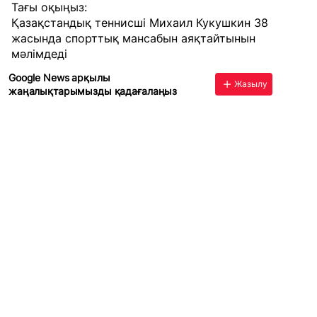
Тағы оқыңыз:
Қазақстандық теннисші Михаил Кукушкин 38
жасында спорттық мансабын аяқтайтынын
мәлімдеді
Google News арқылы
Жазылу
жаңалықтарымызды қадағалаңыз