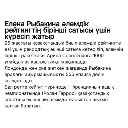
Елена Рыбакина әлемдік
рейтингтің бірінші сатысы үшін
күресіп жатыр
26 жастағы қазақстандық биыл әлемдік рейтингте
өзі үшін рекордтық екінші сатыға көтеріліп, әлемнің
бірінші ракеткасы Арина Соболенкоға 1000
ұпайдан аз қашықтыққа жақындады.
Лондонда жеңіске жеткен жағдайда Рыбакина
арадағы айырмашылықты 555 ұпайға дейін
қысқартады.
Бұл ретте кейінгі турнирде - Францияның ашық
чемпионатында (Ролан Гаррос) қазақстандық
спортшы екінші айналымда жарыстан шығып
қалған болатын.