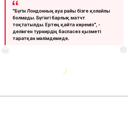
"Бүгін Лондонның ауа райы бізге қолайлы
болмады. Бүгінгі барлық матчт
тоқтатылды. Ертең қайта көреміз", -
делінген турнирдің баспасөз қызметі
таратқан мәлімдемеде.