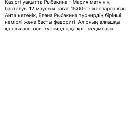
Қазіргі уақытта Рыбакина - Мария матчінің
басталуы 12 маусым сағат 15:00-ге жоспарланған.
Айта кетейік, Елена Рыбакина турнирдің бірінші
нөмірлі және басты фавориті. Ал оның алғашқы
қарсыласы осы турнирдің қазіргі жеңімпазы.