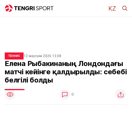
12 маусым 2026 13:08
ТЕННИС
Елена Рыбакинаның Лондондағы
матчі кейінге қалдырылды: себебі
белгілі болды
0