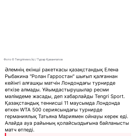
Фото © Tengrinews.kz / Тұрар Қазанғапов
Әлемнің екінші ракеткасы қазақстандық Елена
Рыбакина "Ролан Гарростан" шығып қалғаннан
кейінгі алғашқы матчін Лондондағы турнирде
өткізе алмады. Ұйымдастырушылар ресми
мәлімдеме жасады, деп хабарлайды
Tengri Sport
.
Қазақстандық теннисші 11 маусымда Лондонда
өткен WTA 500 сериясындағы турнирде
германиялық Татьяна Мариямен ойнауы керек еді.
Алайда ауа райының қолайсыздығына байланысты
матч өтпеді.