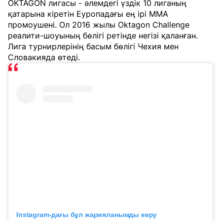
OKTAGON лигасы - әлемдегі үздік 10 лиганың
қатарына кіретін Еуропадағы ең ірі MMA
промоушені. Ол 2016 жылы Oktagon Challenge
реалити-шоуының бөлігі ретінде негізі қаланған.
Лига турнирлерінің басым бөлігі Чехия мен
Словакияда өтеді.
Instagram-дағы бұл жарияланымды көру