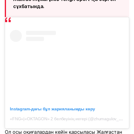
сұхбатында.
Instagram-дағы бұл жарияланымды көру
«FNG»|«OKTAGON» 2 белбеуінің иегері (@zhumagulov_zhalgas) жарияланымы
Ол осы оқиғалардан кейін қарсыласы Жалғастан