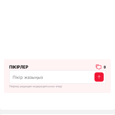
ПІКІРЛЕР
0
Пікірлер редакция модерациясынан өтеді