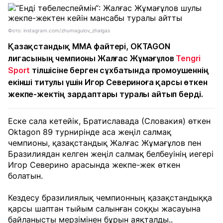
Фото: instagram.com/zhumagulov_zhalgas
Қазақстандық ММА файтері, OKTAGON
лигасының чемпионы Жалғас Жұмағұлов
Tengri
Sport
тілшісіне берген сұхбатында промоушеннің
екінші титулы үшін Игор Севериноға қарсы өткен
жекпе-жектің зардаптары туралы айтып берді.
Еске сала кетейік, Братиславада (Словакия) өткен
Oktagon 89 турнирінде аса жеңіл салмақ
чемпионы, қазақстандық Жалғас Жұмағұлов пен
Бразилиядан келген жеңіл салмақ белбеуінің иегері
Игор Северино арасында жекпе-жек өткен
болатын.
Кездесу бразилиялық чемпионның қазақстандыққа
қарсы шаптан тыйым салынған соққы жасауына
байланысты мерзімінен бұрын аяқталды..