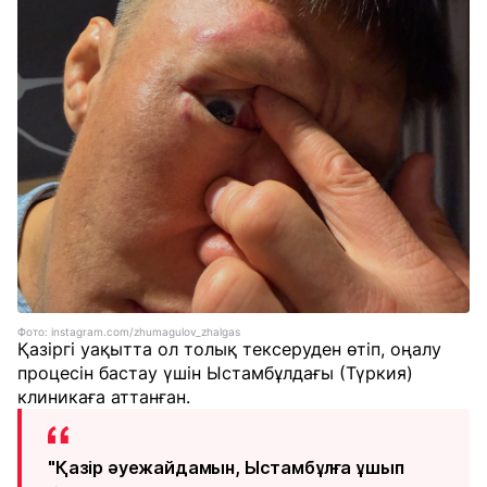
Фото: instagram.com/zhumagulov_zhalgas
Қазіргі уақытта ол толық тексеруден өтіп, оңалу
процесін бастау үшін Ыстамбұлдағы (Түркия)
клиникаға аттанған.
"Қазір әуежайдамын, Ыстамбұлға ұшып