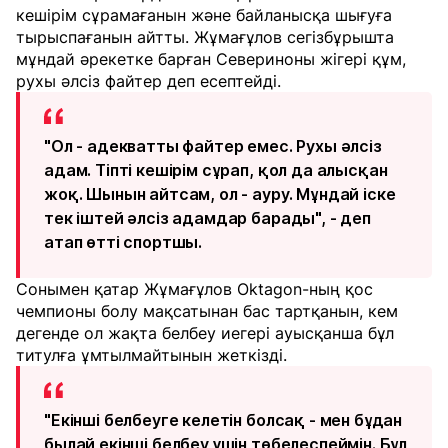
кешірім сұрамағанын және байланысқа шығуға
тырыспағанын айтты. Жұмағұлов сегізбұрышта
мұндай әрекетке барған Севериноны жігері құм,
рухы әлсіз файтер деп есептейді.
"Ол - адекватты файтер емес. Рухы әлсіз
адам. Тіпті кешірім сұрап, қол да алысқан
жоқ. Шынын айтсам, ол - ауру. Мұндай іске
тек іштей әлсіз адамдар барады", - деп
атап өтті спортшы.
Сонымен қатар Жұмағұлов Oktagon-ның қос
чемпионы болу мақсатынан бас тартқанын, кем
дегенде ол жақта белбеу иегері ауысқанша бұл
титулға ұмтылмайтынын жеткізді.
"Екінші белбеуге келетін болсақ - мен бұдан
былай екінші белбеу үшін төбелеспеймін. Бұл