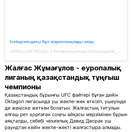
Instagram-дағы бұл жарияланымды көру
«FNG»|«OKTAGON» 2 белбеуінің иегері (@zhumagulov_zhalgas) жарияланымы
Жалғас Жұмағұлов - еуропалық
лиганың қазақстандық тұңғыш
чемпионы
Қазақстандық бұрынғы UFC файтері бұған дейін
Oktagon лигасында үш жекпе-жек өткізіп, үшеуінде
де жеңіске жеткен болатын. Жалғастың титулын
алғаш рет қорғаған соңғы айқасы
мерзімінен бұрын
аяқталды, себебі чехиялық Давид Дворак үш
раундтан кейін жекпе-жекті жалғастыра алмады.