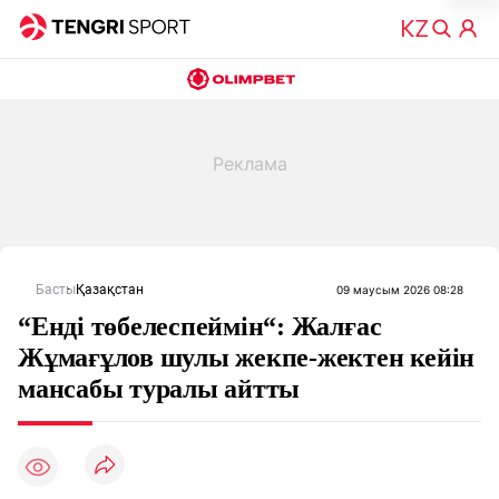
Басты
Қазақстан
09 маусым 2026 08:28
“Енді төбелеспеймін“: Жалғас
Жұмағұлов шулы жекпе-жектен кейін
мансабы туралы айтты