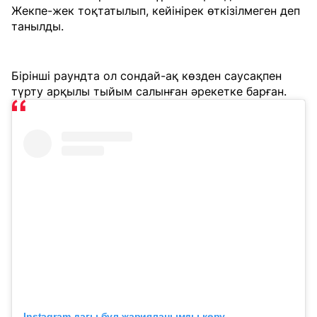
Жекпе-жек тоқтатылып, кейінірек өткізілмеген деп
танылды.
Бірінші раундта ол сондай-ақ көзден саусақпен
түрту арқылы тыйым салынған әрекетке барған.
Instagram-дағы бұл жарияланымды көру