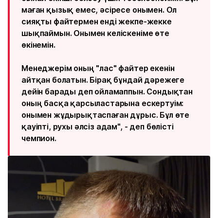
маған қызық емес, әсіресе онымен. Ол
сияқты файтермен енді жекпе-жекке
шықпаймын. Онымен келіскеніме өте
өкінемін.
Менеджерім оның "лас" файтер екенін
айтқан болатын. Бірақ бұндай дәрежеге
дейін барады деп ойламаппын. Сондықтан
оның басқа қарсыластарына ескертуім:
онымен жұдырықтаспаған дұрыс. Бұл өте
қауіпті, рухы әлсіз адам", - деп бөлісті
чемпион.