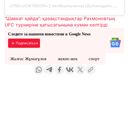
«FNG»|«OKTAGON» 2 белбеуінің иегері (@zhumagulov_zhalgas) жарияланымы
“Шавкат қайда“: қазақстандықтар Рахмоновтың
UFC турниріне қатысатынына күмән келтірді
Следите за нашими новостями в Google News
Подписаться
Жалғас Жұмағұлов
жекпе-жек
спорт