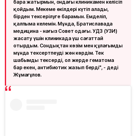
бара жатырмын, ондағы клиникамен келісіп
қойдым. Мекеме өкілдері күтіп алады,
бірден тексерілуге барамын. Емделіп,
қалпыма келемін. Мұнда, Братиславада
медицина - нағыз Совет одағы. УДЗ (УЗИ)
жасату үшін клиникада үш сағаттай
отырдым. Сондықтан көзім мен құлағымды
мұнда тексертпеуді жөн көрдім. Тек
шабымды тексерді, ол жерде гематома
бар екен, антибиотик жазып берді", - деді
Жұмағұлов.