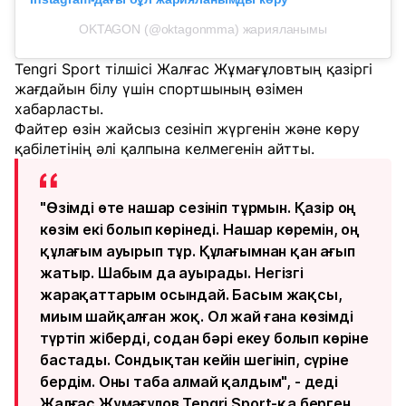
OKTAGON (@oktagonmma) жарияланымы
Tengri Sport тілшісі Жалғас Жұмағұловтың қазіргі
жағдайын білу үшін спортшының өзімен
хабарласты.
Файтер өзін жайсыз сезініп жүргенін және көру
қабілетінің әлі қалпына келмегенін айтты.
"Өзімді өте нашар сезініп тұрмын. Қазір оң
көзім екі болып көрінеді. Нашар көремін, оң
құлағым ауырып тұр. Құлағымнан қан ағып
жатыр. Шабым да ауырады. Негізгі
жарақаттарым осындай. Басым жақсы,
миым шайқалған жоқ. Ол жай ғана көзімді
түртіп жіберді, содан бәрі екеу болып көріне
бастады. Сондықтан кейін шегініп, сүріне
бердім. Оны таба алмай қалдым", - деді
Жалғас Жұмағұлов Tengri Sport-қа берген