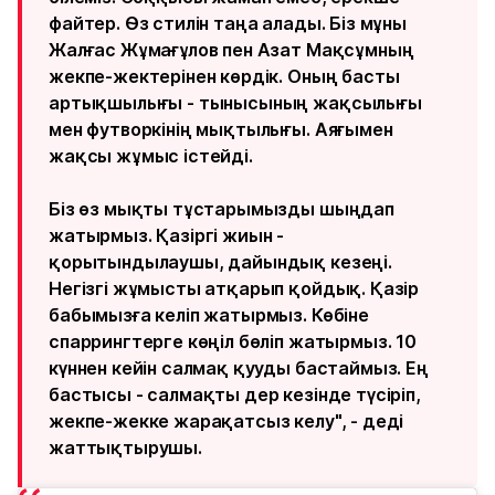
файтер. Өз стилін таңа алады. Біз мұны
Жалғас Жұмағұлов пен Азат Мақсұмның
жекпе-жектерінен көрдік. Оның басты
артықшылығы - тынысының жақсылығы
мен футворкінің мықтылығы. Аяғымен
жақсы жұмыс істейді.
Біз өз мықты тұстарымызды шыңдап
жатырмыз. Қазіргі жиын -
қорытындылаушы, дайындық кезеңі.
Негізгі жұмысты атқарып қойдық. Қазір
бабымызға келіп жатырмыз. Көбіне
спаррингтерге көңіл бөліп жатырмыз. 10
күннен кейін салмақ қууды бастаймыз. Ең
бастысы - салмақты дер кезінде түсіріп,
жекпе-жекке жарақатсыз келу", - деді
жаттықтырушы.