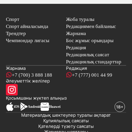
Спорт
Жоба туралы
Спорт айналасында
Редакциямен байланыс
Трендтер
Жарнама
Чемпиондар лигасы
Бос жұмыс орындары
Редакция
Редакциялық саясат
Редакциялық стандарттар
Жарнама
Редакция
+7 (700) 3 888 188
+7 (777) 001 44 99
Әлеуметтік желілер
Қосымшаны
жүктеп алыңыз
iOS
Android
Huawei
Материалдық шектеулер туралы ақпарат
Құпиялылық саясаты
Қателерді түзету саясаты
Жариялау шарттары