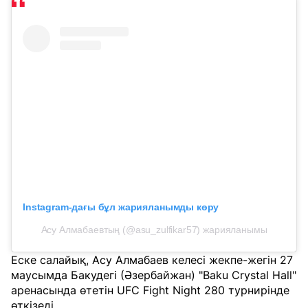
Instagram-дағы бұл жарияланымды көру
Асу Алмабаевтың (@asu_zulfikar57) жарияланымы
Еске салайық, Асу Алмабаев келесі жекпе-жегін 27
маусымда Бакудегі (Әзербайжан) "Baku Crystal Hall"
аренасында өтетін UFC Fight Night 280 турнирінде
өткізеді.