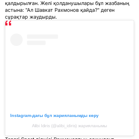
қалдырылған. Желі қолданушылары бұл жазбаның
астына: "Ал Шавкат Рахмонов қайда?" деген
сұрақтар жаудырды.
Instagram-дағы бұл жарияланымды көру
Alibi Idiris (@alibi_idiris) жарияланымы