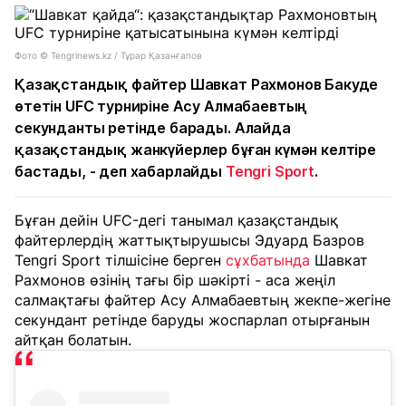
Фото © Tengrinews.kz / Тұрар Қазанғапов
Қазақстандық файтер Шавкат Рахмонов Бакуде
өтетін UFC турниріне Асу Алмабаевтың
секунданты ретінде барады. Алайда
қазақстандық жанкүйерлер бұған күмән келтіре
бастады, - деп хабарлайды
Tengri Sport
.
Бұған дейін UFC-дегі танымал қазақстандық
файтерлердің жаттықтырушысы Эдуард Базров
Tengri Sport тілшісіне берген
сұхбатында
Шавкат
Рахмонов өзінің тағы бір шәкірті - аса жеңіл
салмақтағы файтер Асу Алмабаевтың жекпе-жегіне
секундант ретінде баруды жоспарлап отырғанын
айтқан болатын.