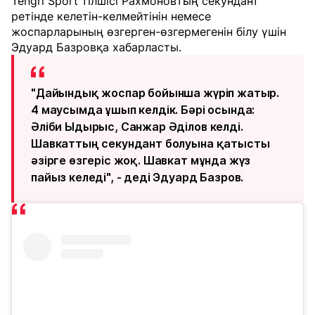
Tengri Sport тілшісі Рахмоновтың секундант
ретінде келетін-келмейтінін немесе
жоспарларының өзгерген-өзгермегенін білу үшін
Эдуард Базровқа хабарласты.
"Дайындық жоспар бойынша жүріп жатыр.
4 маусымда ұшып келдік. Бәрі осында:
Әліби Ыдырыс, Санжар Әділов келді.
Шавкаттың секундант болуына қатысты
әзірге өзгеріс жоқ. Шавкат мұнда жүз
пайыз келеді", - деді Эдуард Базров.