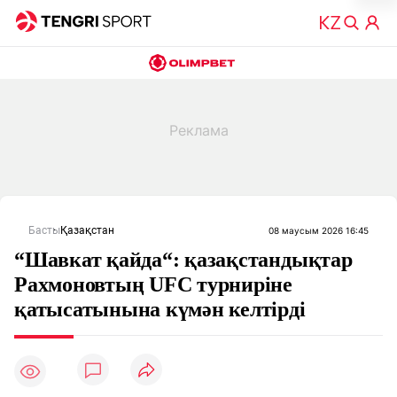
Басты
Қазақстан
08 маусым 2026 16:45
“Шавкат қайда“: қазақстандықтар
Рахмоновтың UFC турниріне
қатысатынына күмән келтірді