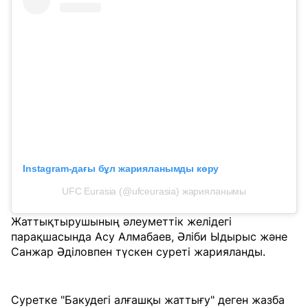
Instagram-дағы бұл жарияланымды көру
UFC Eurasia (@ufceurasia) жарияланымы
Жаттықтырушының әлеуметтік желідегі
парақшасында Асу Алмабаев, Әліби Ыдырыс және
Санжар Әділовпен түскен суреті жарияланды.
Суретке "Бакудегі алғашқы жаттығу" деген жазба