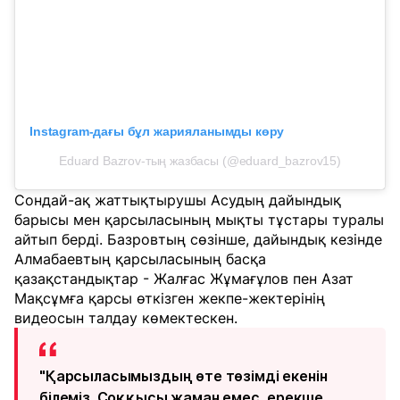
Instagram-дағы бұл жарияланымды көру
Eduard Bazrov-тың жазбасы (@eduard_bazrov15)
Сондай-ақ жаттықтырушы Асудың дайындық
барысы мен қарсыласының мықты тұстары туралы
айтып берді. Базровтың сөзінше, дайындық кезінде
Алмабаевтың қарсыласының басқа
қазақстандықтар - Жалғас Жұмағұлов пен Азат
Мақсұмға қарсы өткізген жекпе-жектерінің
видеосын талдау көмектескен.
"Қарсыласымыздың өте төзімді екенін
білеміз. Соққысы жаман емес, ерекше