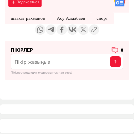
Подписаться
шавкат рахманов
Асу Алмабаев
спорт
ПІКІРЛЕР
0
Пікірлер редакция модерациясынан өтеді