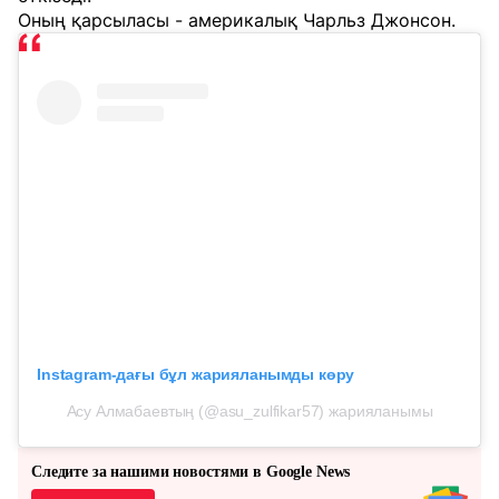
Оның қарсыласы - америкалық Чарльз Джонсон.
Instagram-дағы бұл жарияланымды көру
Асу Алмабаевтың (@asu_zulfikar57) жарияланымы
Следите за нашими новостями в Google News