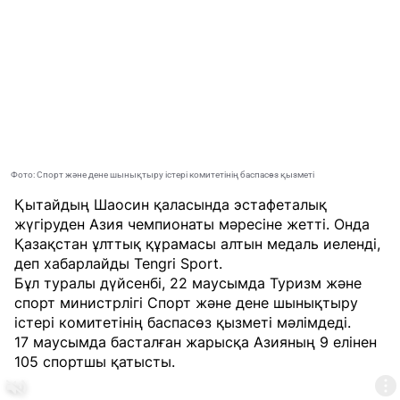
Фото: Спорт және дене шынықтыру істері комитетінің баспасөз қызметі
Қытайдың Шаосин қаласында эстафеталық
жүгіруден Азия чемпионаты мәресіне жетті. Онда
Қазақстан ұлттық құрамасы алтын медаль иеленді,
деп хабарлайды
Tengri Sport
.
Бұл туралы дүйсенбі, 22 маусымда Туризм және
спорт министрлігі Спорт және дене шынықтыру
істері комитетінің баспасөз қызметі мәлімдеді.
17 маусымда басталған жарысқа Азияның 9 елінен
105 спортшы қатысты.