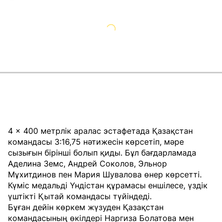
4 × 400 метрлік аралас эстафетада Қазақстан
командасы 3:16,75 нәтижесін көрсетіп, мәре
сызығын бірінші болып қиды. Бұл бағдарламада
Аделина Земс, Андрей Соколов, Эльнор
Мұхитдинов пен Мария Шувалова өнер көрсетті.
Күміс медальді Үндістан құрамасы еншілесе, үздік
үштікті Қытай командасы түйіндеді.
Бұған дейін көркем жүзуден Қазақстан
командасының өкілдері Наргиза Болатова мен