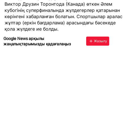
Виктор Друзин Торонтода (Канада) өткен Әлем
кубогінің суперфиналында жүлдегерлер қатарынан
көрінгені хабарланған болатын. Спортшылар аралас
жұптар (еркін бағдарлама) арасындағы бәсекеде
қола жүлдеге ие болды.
Google News арқылы
Жазылу
жаңалықтарымызды қадағалаңыз