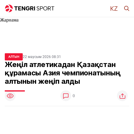
Жарнама
22 маусым 2026 08:31
АЛТЫН
Жеңіл атлетикадан Қазақстан
құрамасы Азия чемпионатының
алтынын жеңіп алды
0