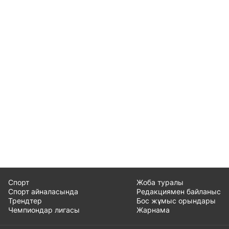
Спорт
Жоба туралы
Спорт айналасында
Редакциямен байланыс
Трендтер
Бос жұмыс орындары
Чемпиондар лигасы
Жарнама