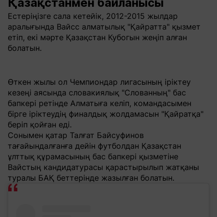
Қазақстанмен байланысы
Естеріңізге сала кетейік, 2012-2015 жылдар
аралығында Вайсс алматылық "Қайратта" қызмет
етіп, екі мәрте Қазақстан Кубогын жеңіп алған
болатын.
Өткен жылы ол Чемпиондар лигасының іріктеу
кезеңі аясында словакиялық "Слованның" бас
бапкері ретінде Алматыға келіп, командасымен
бірге іріктеудің финалдық жолдамасын "Қайратқа"
беріп қойған еді.
Сонымен қатар Талғат Байсуфинов
тағайындалғанға дейін футболдан Қазақстан
ұлттық құрамасының бас бапкері қызметіне
Вайстың кандидатурасы қарастырылып жатқаны
туралы БАҚ беттерінде жазылған болатын.