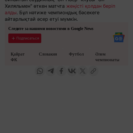
Хиляльмен" өткен матчта
жеңісті қолдан беріп
алды
. Бұл нәтиже чемпиондық бәсекеге
айтарлықтай әсер етуі мүмкін.
Следите за нашими новостями в Google News
Подписаться
Қайрат
Словакия
Футбол
Әлем
ФК
чемпионаты