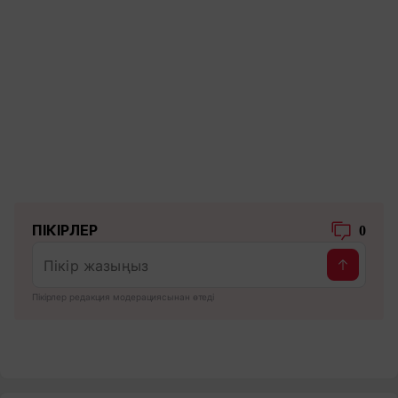
ПІКІРЛЕР
0
Пікірлер редакция модерациясынан өтеді