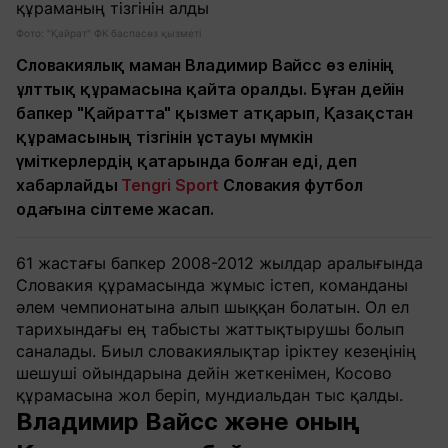
Фото: "Қайрат" ФК баспасөз қызметі
Словакиялық маман Владимир Вайсс өз елінің
ұлттық құрамасына қайта оралды. Бұған дейін
бапкер "Қайратта" қызмет атқарып, Қазақстан
құрамасының тізгінін ұстауы мүмкін
үміткерлердің қатарында болған еді, деп
хабарлайды
Tengri Sport
Словакия футбол
одағына сілтеме жасап.
61 жастағы бапкер 2008-2012 жылдар аралығында
Словакия құрамасында жұмыс істеп, команданы
әлем чемпионатына алып шыққан болатын. Ол ел
тарихындағы ең табысты жаттықтырушы болып
саналады. Биыл словакиялықтар іріктеу кезеңінің
шешуші ойындарына дейін жеткенімен, Косово
құрамасына жол беріп, мундиальдан тыс қалды.
Владимир Вайсс және оның