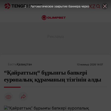
2
Автоматическое закрытие баннера через
Басты
Қазақстан
13 мамыр 2026 14:07
“Қайраттың“ бұрынғы бапкері
еуропалық құраманың тізгінін алды