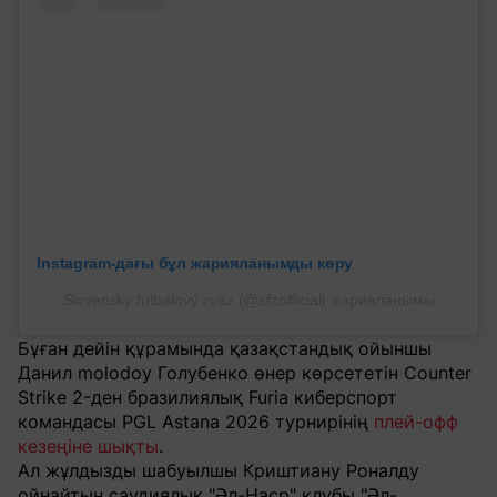
Instagram-дағы бұл жарияланымды көру
Slovenský futbalový zväz (@sfzofficial) жарияланымы
Бұған дейін құрамында қазақстандық ойыншы
Данил molodoy Голубенко өнер көрсететін Counter
Strike 2-ден бразилиялық Furia киберспорт
командасы PGL Astana 2026 турнирінің
плей-офф
кезеңіне шықты
.
Ал жұлдызды шабуылшы Криштиану Роналду
ойнайтын саудиялық "Әл-Наср" клубы "Әл-