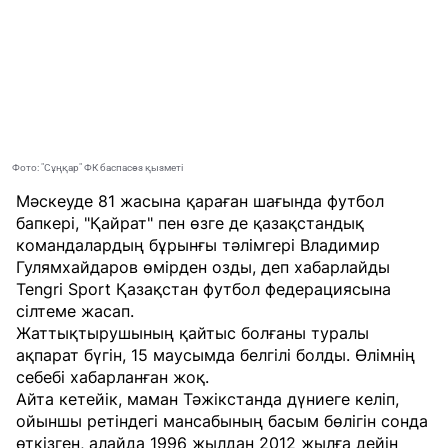
Фото: "Сұңқар" ФК баспасөз қызметі
Мәскеуде 81 жасына қараған шағында футбол
бапкері, "Қайрат" пен өзге де қазақстандық
командалардың бұрынғы тәлімгері Владимир
Гулямхайдаров өмірден озды, деп хабарлайды
Tengri Sport
Қазақстан футбол федерациясына
сілтеме жасап.
Жаттықтырушының қайтыс болғаны туралы
ақпарат бүгін, 15 маусымда белгілі болды. Өлімнің
себебі хабарланған жоқ.
Айта кетейік, маман Тәжікстанда дүниеге келіп,
ойыншы ретіндегі мансабының басым бөлігін сонда
өткізген, алайда 1996 жылдан 2012 жылға дейін