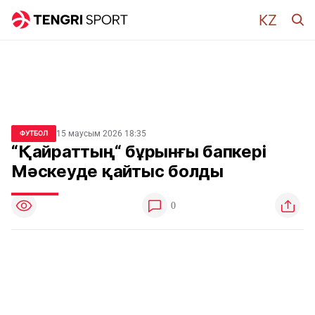
15 маусым 2026 18:35
ФУТБОЛ
“Қайраттың“ бұрынғы бапкері
Мәскеуде қайтыс болды
0