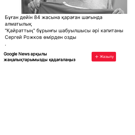
Бұған дейін
84 жасына қараған шағында
алматылық
"Қайраттың" бұрынғы шабуылшысы әрі капитаны
Сергей Рожков өмірден озды
.
Google News арқылы
Жазылу
жаңалықтарымызды қадағалаңыз