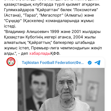
қазақстандық клубтарда түрлі қызмет атқарған.
Гулямхайдаров "Қайраттан" бөлек "Локомотив"
(Астана), "Тараз", "Мегаспорт" (Алматы) және
"Сұңқар" (Қаскелең) командаларында жұмыс
істеді.
"Владимир Алишоевич 1999 және 2001 жылдары
Қазақстан Кубогінің иегері атанса, 2004 жылы
алматылық "Қайраттың" бапкерлер штабында
жұмыс істеп, Премьер-лига чемпиондығын жеңіп
алды.", - деп
хабарлады
ҚФФ.