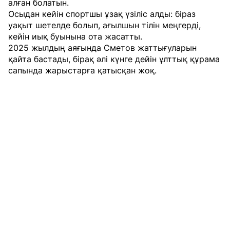
алған болатын.
Осыдан кейін спортшы ұзақ үзіліс алды: біраз
уақыт шетелде болып, ағылшын тілін меңгерді,
кейін иық буынына ота жасатты.
2025 жылдың аяғында Сметов жаттығуларын
қайта бастады, бірақ әлі күнге дейін ұлттық құрама
сапында жарыстарға қатысқан жоқ.