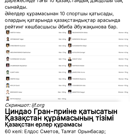
дәрежесінде тағы 10 қазақстандық дзюдошы бақ
сынайды.
Әйелдер құрамасынан 10 спортшы қатысады,
олардың қатарында қазақстандықтар арасында
рейтинг көшбасшысы Әбиба Әбужақынова бар.
Скриншот: ijf.org
Циндао Гран-приіне қатысатын
Қазақстан құрамасының тізімі
Қазақстан ерлер құрамасы
60 келі: Елдос Сметов, Талғат Орынбасар;