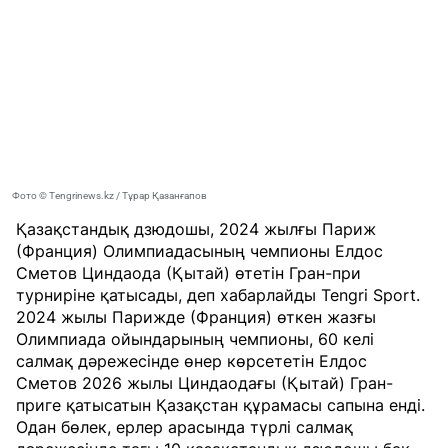
Фото © Tengrinews.kz / Тұрар Қазанғапов
Қазақстандық дзюдошы, 2024 жылғы Париж
(Франция) Олимпиадасының чемпионы Елдос
Сметов Циндаода (Қытай) өтетін Гран-при
турниріне қатысады, деп хабарлайды
Tengri Sport
.
2024 жылы Парижде (Франция) өткен жазғы
Олимпиада ойындарының чемпионы, 60 келі
салмақ дәрежесінде өнер көрсететін Елдос
Сметов 2026 жылы Циндаодағы (Қытай) Гран-
приге қатысатын Қазақстан құрамасы сапына енді.
Одан бөлек, ерлер арасында түрлі салмақ