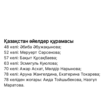
Қазақстан әйелдер құрамасы
48 келі: Әбиба Әбужақынова;
52 келі: Меруерт Сәрсенова;
57 келі: Бақыт Құсақбаева;
63 келі: Эсмигуль Куюлова;
70 келі: Ажар Асхат, Мөлдір Нарынова;
78 келі: Аруна Жангелдина, Екатерина Токарева;
78 келіден жоғары: Аида Тойшыбекова, Назгүл
Маратова.