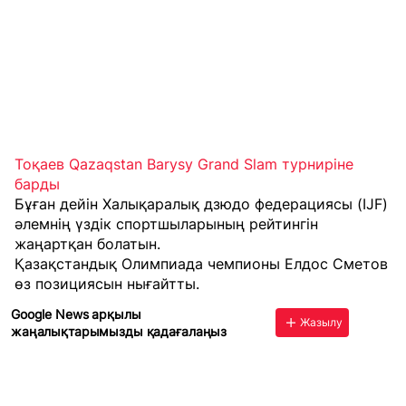
Тоқаев Qazaqstan Barysy Grand Slam турниріне
барды
Бұған дейін Халықаралық дзюдо федерациясы (IJF)
әлемнің үздік спортшыларының рейтингін
жаңартқан болатын.
Қазақстандық Олимпиада чемпионы Елдос Сметов
өз позициясын нығайтты.
Google News арқылы
Жазылу
жаңалықтарымызды қадағалаңыз