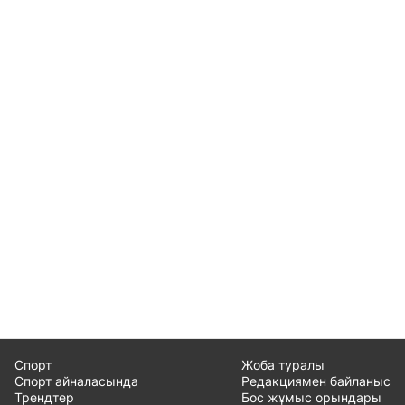
Спорт
Жоба туралы
Спорт айналасында
Редакциямен байланыс
Трендтер
Бос жұмыс орындары