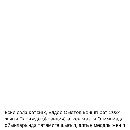
Еске сала кетейік, Елдос Сметов кейінгі рет 2024
жылы Парижде (Франция) өткен жазғы Олимпиада
ойындарында татамиге шығып, алтын медаль жеңіп