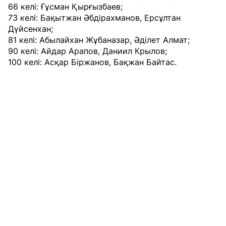
66 келі: Ғұсман Қырғызбаев;
73 келі: Бақытжан Әбдірахманов, Ерсұлтан
Дүйсенхан;
81 келі: Абылайхан Жұбаназар, Әділет Алмат;
90 келі: Айдар Арапов, Даниил Крылов;
100 келі: Асқар Біржанов, Бақжан Байтас.